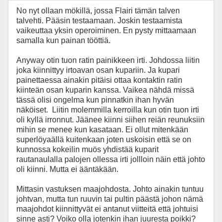
No nyt ollaan mökillä, jossa Flairi tämän talven
talvehti. Pääsin testaamaan. Joskin testaamista
vaikeuttaa yksin operoiminen. En pysty mittaamaan
samalla kun painan tööttiä.
Anyway otin tuon ratin painikkeen irti. Johdossa liitin
joka kiinnittyy irtoavan osan kupariin. Ja kupari
painettaessa ainakin pitäisi ottaa kontaktin ratin
kiinteän osan kuparin kanssa. Vaikea nähdä missä
tässä olisi ongelma kun pinnatkin ihan hyvän
näköiset. Liitin molemmilla kerroilla kun otin tuon irti
oli kyllä irronnut. Jäänee kiinni siihen reiän reunuksiin
mihin se menee kun kasataan. Ei ollut mitenkään
superlöyaällä kuitenkaan joten uskoisin että se on
kunnossa kokeilin muös yhdistää kuparit
rautanaulalla palojen ollessa irti jollloin näin että johto
oli kiinni. Mutta ei ääntäkään.
Mittasin vastuksen maajohdosta. Johto ainakin tuntuu
johtvan, mutta tun ruuvin tai pultin päästä johon nämä
maajohdot kiinnittyvät ei antanut viitteitä että johtuisi
sinne asti? Voiko olla jotenkin ihan juuresta poikki?