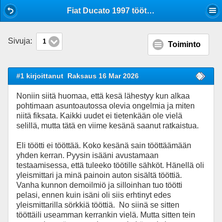
Mobile View
Fiat Ducato 1997 töötti ei tööttää
Sivuja:
1
Toiminto
#1 kirjoittanut
Raksaus 16 Mar 2026
Noniin siitä huomaa, että kesä lähestyy kun alkaa
pohtimaan asuntoautossa olevia ongelmia ja miten
niitä fiksata. Kaikki uudet ei tietenkään ole vielä
selillä, mutta tätä en viime kesänä saanut ratkaistua.
Eli töötti ei tööttää. Koko kesänä sain tööttäämään
yhden kerran. Pyysin isääni avustamaan
testaamisessa, että tuleeko töötille sähköt. Hänellä oli
yleismittari ja minä painoin auton sisältä tööttiä.
Vanha kunnon demoilmiö ja silloinhan tuo töötti
pelasi, ennen kuin isäni oli siis erhtinyt edes
yleismittarilla sörkkiä tööttiä. No siinä se sitten
tööttäili useamman kerrankin vielä. Mutta sitten tein