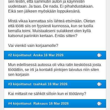
sen testin, että sammutin auton ja käynnistin
uudestaan. Ja taas. De nada. Ei pihahdustakaan.
Eikä sen jälkeen myöskään loppukesänä.
Mistä vikaa kannattaa siis lähteä etsimään. Oletan
että töötti siis on fyysiesti kunnossa, kun se tuolla
kerralla toimi. Muistaakseni sulakkeet olen kyllä
katsonut pariinkin kertaan. Entäs sitten?
Vai vienkö vain korjaamolle?
#2 kirjoittanut
Arska 16 Mar 2026
Mun edellisessä autossa oli vika ratin keskiössä josta
töötättiin, se irti ja kontakti pintojen taivutus niin siten
sen korjasin
#3 kirjoittanut
tsahkali 16 Mar 2026
Kai mittasit ne sähköt silloin kun ei töötänny?
#4 kirjoittanut
Raksaus 16 Mar 2026