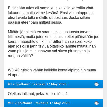
Eli tänään tulos oli sama kuin kaikilla kerroilla yhtä
lukuunottamatta viime kesänä. Ensi viikonloppuna
olisi tavoite tulla mökille uudestaan. Josko silloin
pääsisi eteenpäin mittauksessa.
Mitään jännitettä en saanut mitattua tuosta torven
liittimestä, mutta jotenkin olettaisin ettei pitäisikään jos
kerran maajohto on kiinni. Sillonhan se soisi koko
ajan jos olisi jännite? Ja oitäisikö jännite mitata ihan
vaan plus ja miinusnavan vai sitten plusnavan ja
rungon välillä?
WD 40 ruiskin vähän kaikkiin kontaktipintoihin mutta
ei apua.
#9 kirjoittanut
tsahkali 17 May 2026
Oletkos tutkinut, pelaako itse töötti?
#10 kirjoittanut
Raksaus 17 May 2026