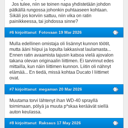
Jos tulee, niin se toinen napa yhdistetään johdon
pätkällä rungossa johonkin puhtaaseen kohtaan.
Sikäli jos korviin sattuu, niin vika on ratin
painikkeessa, tai johdossa sinne?
#6 kirjoittanut
Fotovaan 19 Mar 2026
Mulla edellinen omistaja oli lisännyt kunnon töötit,
mutta ääni hiipui ja lopulta lakkasivat laulamasta...
Ennen ratin avaamista tajusin katsoa vielä ajovalon
takana olevan originaalin liittimen. Ei tarvinnut edes
mittailla, kun näin liittimen kunnon. Liitin oli nähnyt
elämää... En tiedä, missä kohtaa Ducato I liittimet
ovat.
#7 kirjoittanut
megaman 20 Mar 2026
Muutama torvi lähtenyt ihan WD-40 sprayllä
toimimaan, pölyä ja muuta p*skaa keräävät siellä
auton keulassa.
#8 kirjoittanut
Raksaus 17 May 2026