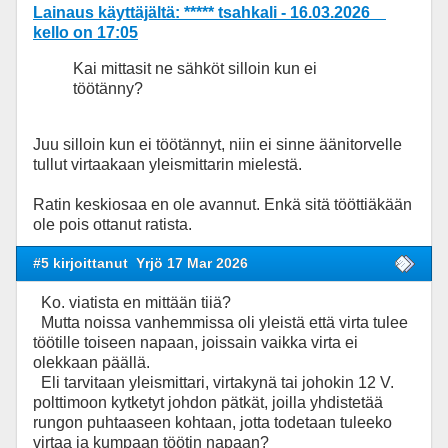
Lainaus käyttäjältä: ***** tsahkali - 16.03.2026
kello on 17:05
Kai mittasit ne sähköt silloin kun ei
töötänny?
Juu silloin kun ei töötännyt, niin ei sinne äänitorvelle
tullut virtaakaan yleismittarin mielestä.
Ratin keskiosaa en ole avannut. Enkä sitä tööttiäkään
ole pois ottanut ratista.
#5 kirjoittanut
Yrjö 17 Mar 2026
Ko. viatista en mittään tiiä?
Mutta noissa vanhemmissa oli yleistä että virta tulee
töötille toiseen napaan, joissain vaikka virta ei
olekkaan päällä.
Eli tarvitaan yleismittari, virtakynä tai johokin 12 V.
polttimoon kytketyt johdon pätkät, joilla yhdistetää
rungon puhtaaseen kohtaan, jotta todetaan tuleeko
virtaa ja kumpaan töötin napaan?