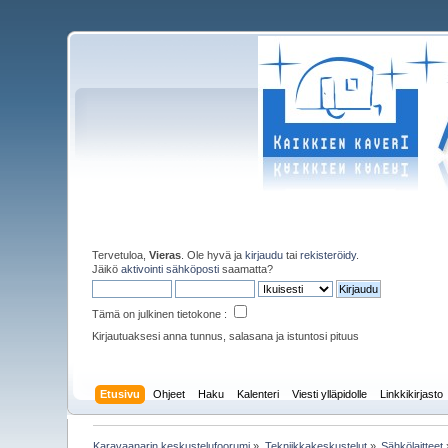
Tervetuloa,
Vieras
. Ole hyvä ja
kirjaudu
tai
rekisteröidy
.
Jäikö
aktivointi sähköposti
saamatta?
Tämä on julkinen tietokone :
Kirjautuaksesi anna tunnus, salasana ja istuntosi pituus
Etusivu
Ohjeet
Haku
Kalenteri
Viesti ylläpidolle
Linkkikirjasto
Karavaanarin keskustelufoorumi
»
Tekniikkakeskustelut
»
Sähkölaitteet