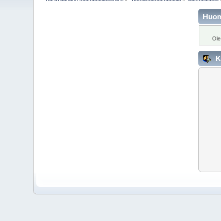
Huo
Ole
K