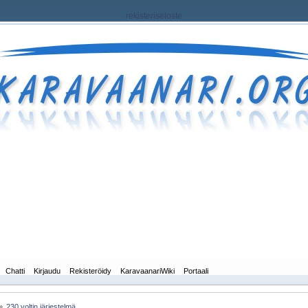
rekisteriseloste
Chatti
Kirjaudu
Rekisteröidy
KaravaanariWiki
Portaali
»
230 voltin järjestelmä