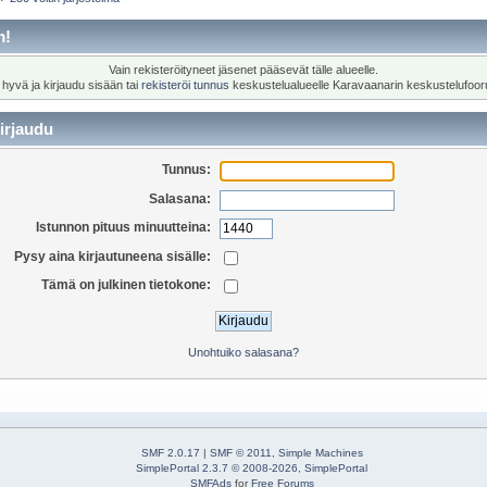
m!
Vain rekisteröityneet jäsenet pääsevät tälle alueelle.
 hyvä ja kirjaudu sisään tai
rekisteröi tunnus
keskustelualueelle Karavaanarin keskustelufoor
irjaudu
Tunnus:
Salasana:
Istunnon pituus minuutteina:
Pysy aina kirjautuneena sisälle:
Tämä on julkinen tietokone:
Unohtuiko salasana?
SMF 2.0.17
|
SMF © 2011
,
Simple Machines
SimplePortal 2.3.7 © 2008-2026, SimplePortal
SMFAds
for
Free Forums