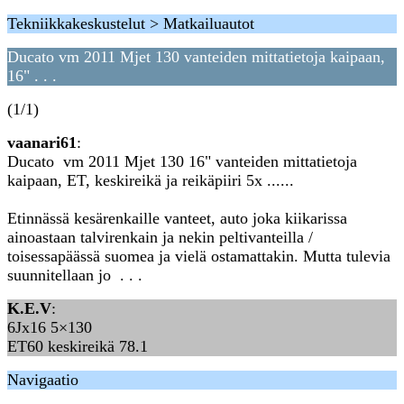
Tekniikkakeskustelut > Matkailuautot
Ducato vm 2011 Mjet 130 vanteiden mittatietoja kaipaan,
16" . . .
(1/1)
vaanari61
:
Ducato vm 2011 Mjet 130 16" vanteiden mittatietoja
kaipaan, ET, keskireikä ja reikäpiiri 5x ......
Etinnässä kesärenkaille vanteet, auto joka kiikarissa
ainoastaan talvirenkain ja nekin peltivanteilla /
toisessapäässä suomea ja vielä ostamattakin. Mutta tulevia
suunnitellaan jo . . .
K.E.V
:
6Jx16 5×130
ET60 keskireikä 78.1
Navigaatio