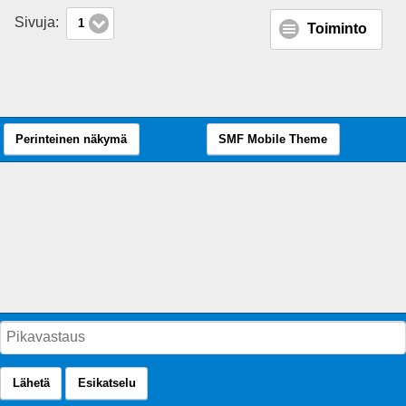
Sivuja:
1
Toiminto
Perinteinen näkymä
SMF Mobile Theme
Lähetä
Esikatselu