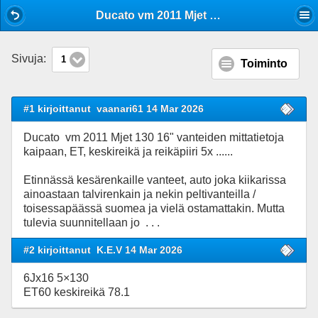
Mobile View
Ducato vm 2011 Mjet 130 vanteiden mittatietoja kaipaan, 16" . . .
Sivuja:
1
Toiminto
#1 kirjoittanut
vaanari61 14 Mar 2026
Ducato vm 2011 Mjet 130 16" vanteiden mittatietoja
kaipaan, ET, keskireikä ja reikäpiiri 5x ......
Etinnässä kesärenkaille vanteet, auto joka kiikarissa
ainoastaan talvirenkain ja nekin peltivanteilla /
toisessapäässä suomea ja vielä ostamattakin. Mutta
tulevia suunnitellaan jo . . .
#2 kirjoittanut
K.E.V 14 Mar 2026
6Jx16 5×130
ET60 keskireikä 78.1