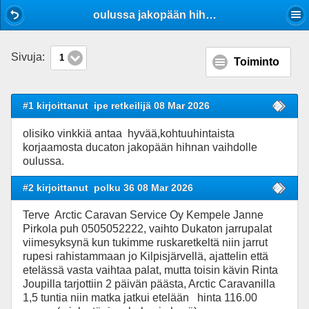
Mobile View
oulussa jakopään hihnan vaihto
Sivuja:
1
Toiminto
#1 kirjoittanut
ipe retkeilijä 08 Mar 2026
olisiko vinkkiä antaa hyvää,kohtuuhintaista
korjaamosta ducaton jakopään hihnan vaihdolle
oulussa.
#2 kirjoittanut
polku 36 08 Mar 2026
Terve Arctic Caravan Service Oy Kempele Janne
Pirkola puh 0505052222, vaihto Dukaton jarrupalat
viimesyksynä kun tukimme ruskaretkeltä niin jarrut
rupesi rahistammaan jo Kilpisjärvellä, ajattelin että
etelässä vasta vaihtaa palat, mutta toisin kävin Rinta
Joupilla tarjottiin 2 päivän päästa, Arctic Caravanilla
1,5 tuntia niin matka jatkui etelään hinta 116.00