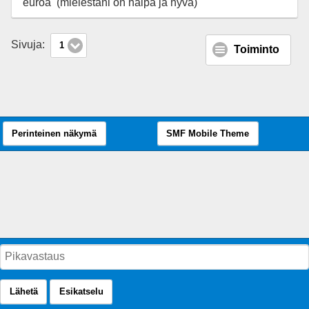
euroa (mielestäni on halpa ja hyvä)
Sivuja:
1
Toiminto
Perinteinen näkymä
SMF Mobile Theme
Lähetä
Esikatselu