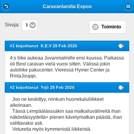
Mobile View
Caravanlandia Espoo
Sivuja:
1
Toiminto
#1 kirjoittanut
K.E.V 28 Feb 2026
4:s liike aukeaa Juvanmalmille ensi kuussa. Paikassa
oli Best caravan vielä vuosi sitten. Välissä jokin
autoliike pakucenter. Vieressä Hymer Center ja
RintaJouppi.
#2 kirjoittanut
Yrjö 28 Feb 2026
Joo ne keskittyy, niinkuin huonekaluliikkeet
aikoinaan.
Tässä Lempäälässsäkin saa matkailuvälineitä ihan
näköetäisyydeltä+ pienen kävelymatkan päästä, ihan
valittavaksi asti.
Vetureita myös kymmenistä liikkeistä.