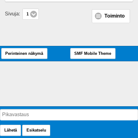
Sivuja:
1
Toiminto
Perinteinen näkymä
SMF Mobile Theme
Lähetä
Esikatselu