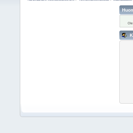
Huo
Ole
K