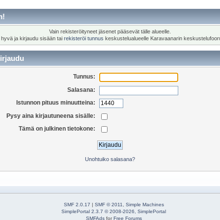
m!
Vain rekisteröityneet jäsenet pääsevät tälle alueelle.
 hyvä ja kirjaudu sisään tai
rekisteröi tunnus
keskustelualueelle Karavaanarin keskustelufoor
irjaudu
Tunnus:
Salasana:
Istunnon pituus minuutteina:
Pysy aina kirjautuneena sisälle:
Tämä on julkinen tietokone:
Unohtuiko salasana?
SMF 2.0.17
|
SMF © 2011
,
Simple Machines
SimplePortal 2.3.7 © 2008-2026, SimplePortal
SMFAds
for
Free Forums