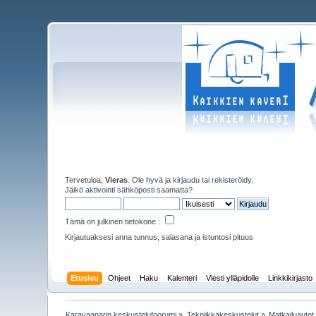
Tervetuloa,
Vieras
. Ole hyvä ja
kirjaudu
tai
rekisteröidy
.
Jäikö
aktivointi sähköposti
saamatta?
Tämä on julkinen tietokone :
Kirjautuaksesi anna tunnus, salasana ja istuntosi pituus
Etusivu
Ohjeet
Haku
Kalenteri
Viesti ylläpidolle
Linkkikirjasto
Karavaanarin keskustelufoorumi
»
Tekniikkakeskustelut
»
Matkailuautot