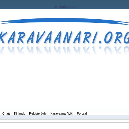
rekisteriseloste
Chatti
Kirjaudu
Rekisteröidy
KaravaanariWiki
Portaali