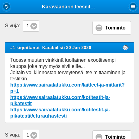
Mobile View
Karavaanarin teeseitse terveydenhuolto
Sivuja:
1
Toiminto
#1 kirjoittanut
Karabiilisti 30 Jan 2026
Tuossa muuten vinkkinä tuollainen exoottisempi
kauppa joka myy myös siviileille...
Joitain voi kiinnostaa terveytensä itse mittaaminen ja
testitkin...
https://www.sairaalatukku.com/laitteet-ja-mittarit?
p=1
https://www.sairaalatukku.com/kotitestit-ja-
pikatestit
https://www.sairaalatukku.com/kotitestit-ja-
pikatestit/eturauhastesti
Sivuja:
1
Toiminto