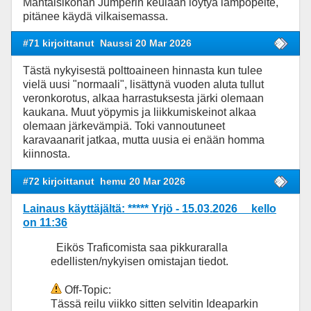
Mahtaisikohan Jumperin keulaan löytyä lämpöpeite,
pitänee käydä vilkaisemassa.
#71 kirjoittanut
Naussi 20 Mar 2026
Tästä nykyisestä polttoaineen hinnasta kun tulee
vielä uusi "normaali", lisättynä vuoden aluta tullut
veronkorotus, alkaa harrastuksesta järki olemaan
kaukana. Muut yöpymis ja liikkumiskeinot alkaa
olemaan järkevämpiä. Toki vannoutuneet
karavaanarit jatkaa, mutta uusia ei enään homma
kiinnosta.
#72 kirjoittanut
hemu 20 Mar 2026
Lainaus käyttäjältä: ***** Yrjö - 15.03.2026 kello
on 11:36
Eikös Traficomista saa pikkuraralla
edellisten/nykyisen omistajan tiedot.
Off-Topic:
Tässä reilu viikko sitten selvitin Ideaparkin