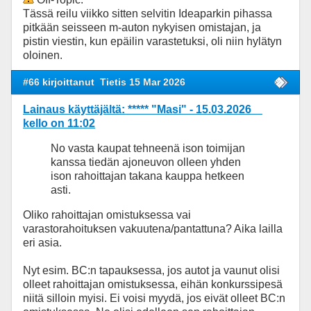
Tässä reilu viikko sitten selvitin Ideaparkin pihassa
pitkään seisseen m-auton nykyisen omistajan, ja
pistin viestin, kun epäilin varastetuksi, oli niin hylätyn
oloinen.
#66 kirjoittanut
Tietis 15 Mar 2026
Lainaus käyttäjältä: ***** "Masi" - 15.03.2026
kello on 11:02
No vasta kaupat tehneenä ison toimijan
kanssa tiedän ajoneuvon olleen yhden
ison rahoittajan takana kauppa hetkeen
asti.
Oliko rahoittajan omistuksessa vai
varastorahoituksen vakuutena/pantattuna? Aika lailla
eri asia.
Nyt esim. BC:n tapauksessa, jos autot ja vaunut olisi
olleet rahoittajan omistuksessa, eihän konkurssipesä
niitä silloin myisi. Ei voisi myydä, jos eivät olleet BC:n