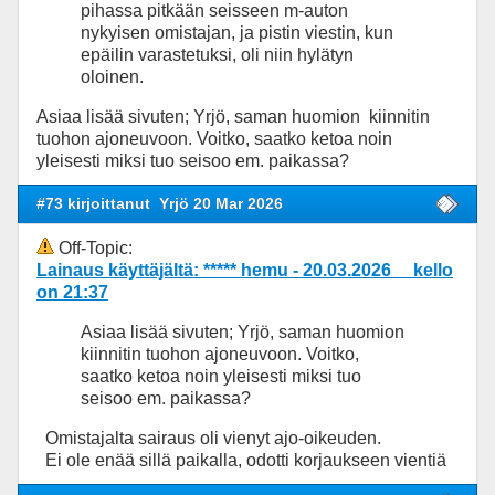
pihassa pitkään seisseen m-auton
nykyisen omistajan, ja pistin viestin, kun
epäilin varastetuksi, oli niin hylätyn
oloinen.
Asiaa lisää sivuten; Yrjö, saman huomion kiinnitin
tuohon ajoneuvoon. Voitko, saatko ketoa noin
yleisesti miksi tuo seisoo em. paikassa?
#73 kirjoittanut
Yrjö 20 Mar 2026
Off-Topic:
Lainaus käyttäjältä: ***** hemu - 20.03.2026 kello
on 21:37
Asiaa lisää sivuten; Yrjö, saman huomion
kiinnitin tuohon ajoneuvoon. Voitko,
saatko ketoa noin yleisesti miksi tuo
seisoo em. paikassa?
Omistajalta sairaus oli vienyt ajo-oikeuden.
Ei ole enää sillä paikalla, odotti korjaukseen vientiä