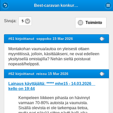
Mobile View
Best-caravan konkurssi
Sivuja:
5
Toiminto
#61 kirjoittanut
seppoko 15 Mar 2026
Montakohan vaunua/autoa on yleisesti ottaen
myyntitiissä, jolloin, käsittääkseni, ne ovat edelleen
yksityisellä omistajilla? Nehän sieltä poistuvat
nopeasti/helppsti.
#62 kirjoittanut
reissu 15 Mar 2026
Lainaus käyttäjältä: ***** mhe15 - 14.03.2026
kello on 19:44
Kempeleen liikkeen pihasta on hävinnyt
varmaan 70-80% autoista ja vaunuista.
Sisällä olevista ei ole tarkempaa tietoa,
mutta pari päivää sitten näytti halli aika