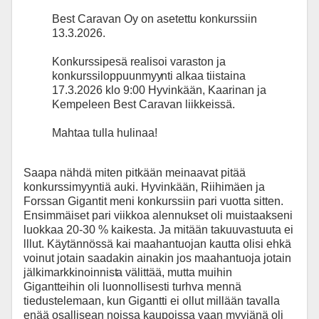
Best Caravan Oy on asetettu konkurssiin
13.3.2026.
Konkurssipesä realisoi varaston ja
konkurssiloppuunmyy
nti alkaa tiistaina
17.3.2026 klo 9:00 Hyvinkään, Kaarinan ja
Kempeleen Best Caravan liikkeissä.
Mahtaa tulla hulinaa!
Saapa nähdä miten pitkään meinaavat pitää
konkurssimyyntiä auki. Hyvinkään, Riihimäen ja
Forssan Gigantit meni konkurssiin pari vuotta sitten.
Ensimmäiset pari viikkoa alennukset oli muistaakseni
luokkaa 20-30 % kaikesta. Ja mitään takuuvastuuta ei
lllut. Käytännössä kai maahantuojan kautta olisi ehkä
voinut jotain saadakin ainakin jos maahantuoja jotain
jälkimarkkinoinnist
a välittää, mutta muihin
Gigantteihin oli luonnollisesti turhva mennä
tiedustelemaan, kun Gigantti ei ollut millään tavalla
enää osallisean noissa kaupoissa vaan myyjänä oli