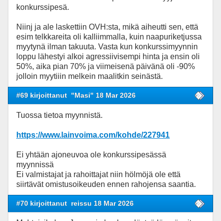
konkurssipesä.
Niinj ja ale laskettiin OVH:sta, mikä aiheutti sen, että
esim telkkareita oli kalliimmalla, kuin naapuriketjussa
myytynä ilman takuuta. Vasta kun konkurssimyynnin
loppu lähestyi alkoi agressiivisempi hinta ja ensin oli
50%, aika pian 70% ja viimeisenä päivänä oli -90%
jolloin myytiiin melkein maalitkin seinästä.
#69 kirjoittanut
"Masi" 18 Mar 2026
Tuossa tietoa myynnistä.
https://www.lainvoima.com/kohde/227941
Ei yhtään ajoneuvoa ole konkurssipesässä
myynnissä
Ei valmistajat ja rahoittajat niin hölmöjä ole että
siirtävät omistusoikeuden ennen rahojensa saantia.
#70 kirjoittanut
reissu 18 Mar 2026