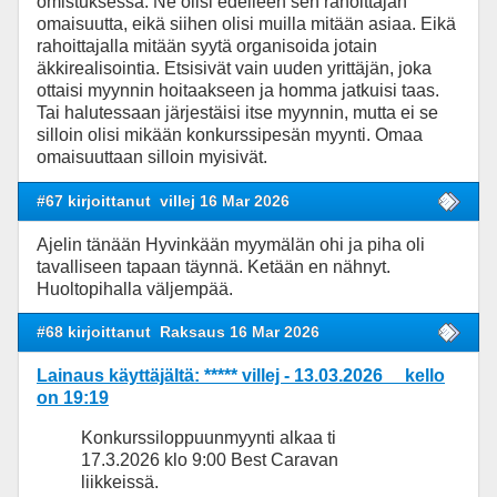
omistuksessa. Ne olisi edelleen sen rahoittajan
omaisuutta, eikä siihen olisi muilla mitään asiaa. Eikä
rahoittajalla mitään syytä organisoida jotain
äkkirealisointia. Etsisivät vain uuden yrittäjän, joka
ottaisi myynnin hoitaakseen ja homma jatkuisi taas.
Tai halutessaan järjestäisi itse myynnin, mutta ei se
silloin olisi mikään konkurssipesän myynti. Omaa
omaisuuttaan silloin myisivät.
#67 kirjoittanut
villej 16 Mar 2026
Ajelin tänään Hyvinkään myymälän ohi ja piha oli
tavalliseen tapaan täynnä. Ketään en nähnyt.
Huoltopihalla väljempää.
#68 kirjoittanut
Raksaus 16 Mar 2026
Lainaus käyttäjältä: ***** villej - 13.03.2026 kello
on 19:19
Konkurssiloppuunmyynti alkaa ti
17.3.2026 klo 9:00 Best Caravan
liikkeissä.