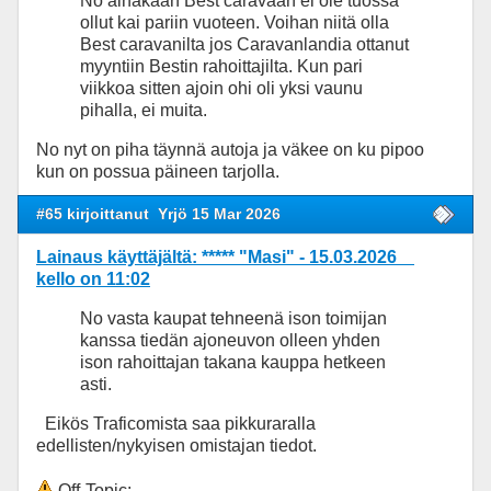
No ainakaan Best caravaan ei ole tuossa
ollut kai pariin vuoteen. Voihan niitä olla
Best caravanilta jos Caravanlandia ottanut
myyntiin Bestin rahoittajilta. Kun pari
viikkoa sitten ajoin ohi oli yksi vaunu
pihalla, ei muita.
No nyt on piha täynnä autoja ja väkee on ku pipoo
kun on possua päineen tarjolla.
#65 kirjoittanut
Yrjö 15 Mar 2026
Lainaus käyttäjältä: ***** "Masi" - 15.03.2026
kello on 11:02
No vasta kaupat tehneenä ison toimijan
kanssa tiedän ajoneuvon olleen yhden
ison rahoittajan takana kauppa hetkeen
asti.
Eikös Traficomista saa pikkuraralla
edellisten/nykyisen omistajan tiedot.
Off-Topic: