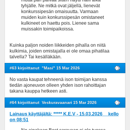
tyhjälle. Ne mitkä ovat jäljellä, lienevät
konkurssipesän omaisuutta. Varmaan
muiden kuin konkurssipesän omistaneet
kulkineet on haettu pois. Lienee sama
muissakin toimipaikoissa.
Kuinka paljon noiden liikkeiden pihalla on niitä
kulkimia, joiden omistajalla ei ole omaa pihatilaa
talvella? Tai kesälläkään.
#63 kirjoittanut
"Masi" 15 Mar 2026
No vasta kaupat tehneenä ison toimijan kanssa
tiedän ajoneuvon olleen yhden ison rahoittajan
takana kauppa hetkeen asti.
#64 kirjoittanut
Veskuravaanari 15 Mar 2026
Lainaus käyttäjältä: ***** K.E.V - 15.03.2026 kello
on 08:51