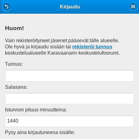
Mobile View
Kirjaudu
Huom!
Vain rekisteröityneet jäsenet pääsevät tälle alueelle.
Ole hyvä ja kirjaudu sisään tai
rekisteröi tunnus
keskustelualueelle Karavaanarin keskustelufoorumi.
Tunnus:
Salasana:
Istunnon pituus minuutteina:
Pysy aina kirjautuneena sisälle: