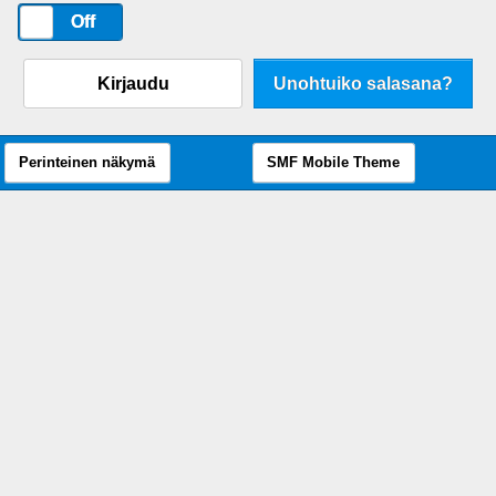
On
Off
Kirjaudu
Unohtuiko salasana?
Perinteinen näkymä
SMF Mobile Theme