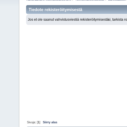
Tiedote rekisteröitymisestä
Jos et ole saanut vahvistusviestiä rekisteröitymisestä
si, tarkista 
Sivuja: [
1
]
Siirry alas