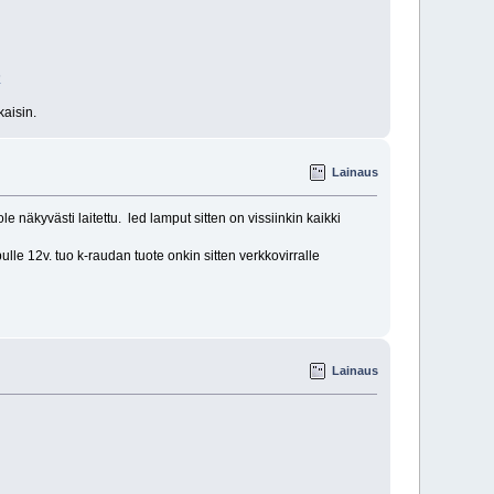
6
kaisin.
Lainaus
äkyvästi laitettu. led lamput sitten on vissiinkin kaikki
pulle 12v. tuo k-raudan tuote onkin sitten verkkovirralle
Lainaus