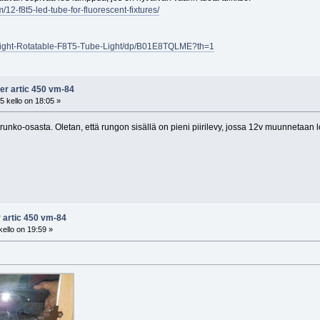
12-f8t5-led-tube-for-fluorescent-fixtures/
light-Rotatable-F8T5-Tube-Light/dp/B01E8TQLME?th=1
fer artic 450 vm-84
 kello on 18:05 »
unko-osasta. Oletan, että rungon sisällä on pieni piirilevy, jossa 12v muunnetaan lo
r artic 450 vm-84
ello on 19:59 »