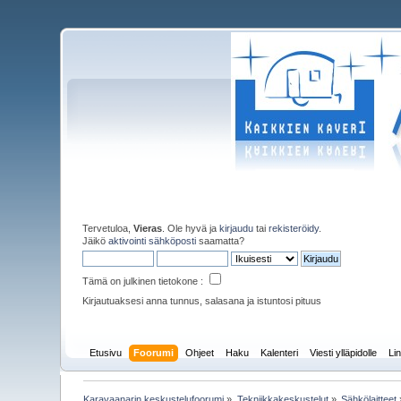
Tervetuloa,
Vieras
. Ole hyvä ja
kirjaudu
tai
rekisteröidy
.
Jäikö
aktivointi sähköposti
saamatta?
Tämä on julkinen tietokone :
Kirjautuaksesi anna tunnus, salasana ja istuntosi pituus
Etusivu
Foorumi
Ohjeet
Haku
Kalenteri
Viesti ylläpidolle
Lin
Karavaanarin keskustelufoorumi
»
Tekniikkakeskustelut
»
Sähkölaitteet