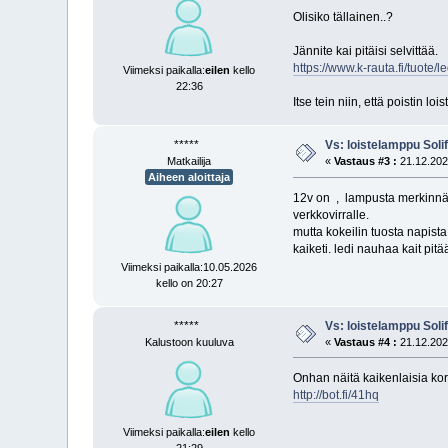
Olisiko tällainen..?
Jännite kai pitäisi selvittää.
https://www.k-rauta.fi/tuot
Viimeksi paikalla:
eilen
kello
22:36
Itse tein niin, että poistin 
*****
Vs: loistelamppu Soli
Matkailija
«
Vastaus #3 :
21.12.2025
Aiheen aloittaja
12v on , lampusta merkinnät 
verkkovirralle.
mutta kokeilin tuosta napista 
kaiketi. ledi nauhaa kait pitää
Viimeksi paikalla:10.05.2026
kello on 20:27
*****
Vs: loistelamppu Soli
Kalustoon kuuluva
«
Vastaus #4 :
21.12.2025
Onhan näitä kaikenlaisia kor
http://bot.fi/41hq
Viimeksi paikalla:
eilen
kello
21:29