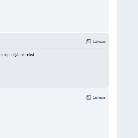
Lainaus
isteputkijännitte
eksi.
Lainaus