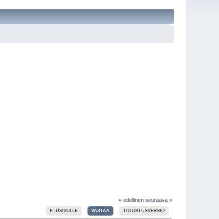
« edellinen
seuraava »
ETUSIVULLE
VASTAA
TULOSTUSVERSIO