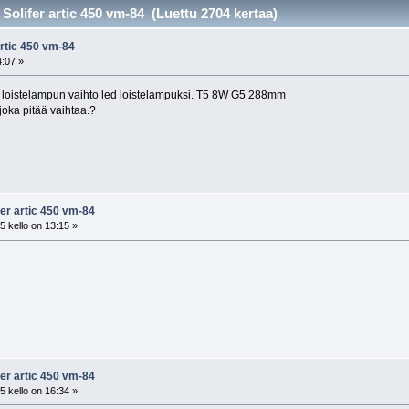
Solifer artic 450 vm-84 (Luettu 2704 kertaa)
artic 450 vm-84
4:07 »
loistelampun vaihto led loistelampuksi. T5 8W G5 288mm
 joka pitää vaihtaa.?
fer artic 450 vm-84
 kello on 13:15 »
fer artic 450 vm-84
 kello on 16:34 »