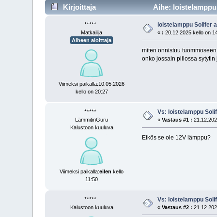
Kirjoittaja
Aihe: loistelamppu 
*****
loistelamppu Solifer 
Matkailija
«
:
20.12.2025 kello on 1
Aiheen aloittaja
miten onnistuu tuommoseen 
onko jossain piilossa sytytin
Viimeksi paikalla:10.05.2026
kello on 20:27
*****
Vs: loistelamppu Soli
LämmitinGuru
«
Vastaus #1 :
21.12.2025
Kalustoon kuuluva
Eikös se ole 12V lämppu?
Viimeksi paikalla:
eilen
kello
11:50
*****
Vs: loistelamppu Soli
Kalustoon kuuluva
«
Vastaus #2 :
21.12.2025