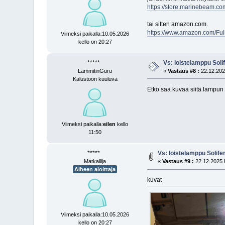
https://store.marinebeam.com/
tai sitten amazon.com.
https://www.amazon.com/Fu
Viimeksi paikalla:10.05.2026
kello on 20:27
*****
Vs: loistelamppu Soli
LämmitinGuru
«
Vastaus #8 :
22.12.2025
Kalustoon kuuluva
Etkö saa kuvaa siitä lampun r
Viimeksi paikalla:
eilen
kello
11:50
*****
Vs: loistelamppu Solife
Matkailija
«
Vastaus #9 :
22.12.2025 k
Aiheen aloittaja
kuvat
Viimeksi paikalla:10.05.2026
kello on 20:27