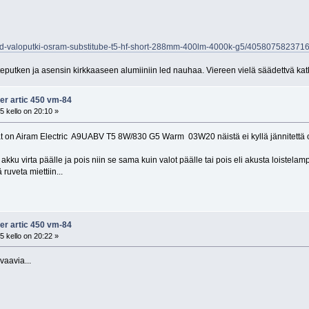
e/led-valoputki-osram-substitube-t5-hf-short-288mm-400lm-4000k-g5/405807582371
loisteputken ja asensin kirkkaaseen alumiiniin led nauhaa. Viereen vielä säädettvä kat
fer artic 450 vm-84
 kello on 20:10 »
on Airam Electric A9UABV T5 8W/830 G5 Warm 03W20 näistä ei kyllä jännitettä ole n
akku virta päälle ja pois niin se sama kuin valot päälle tai pois eli akusta loistelam
 ruveta miettiin...
fer artic 450 vm-84
 kello on 20:22 »
vaavia...