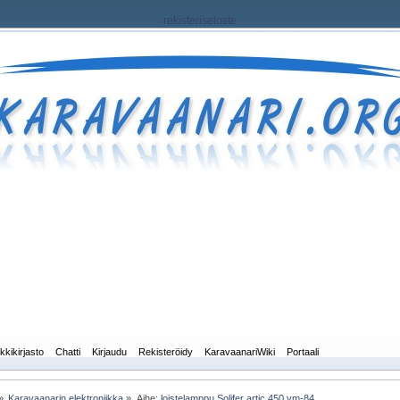
rekisteriseloste
kkikirjasto
Chatti
Kirjaudu
Rekisteröidy
KaravaanariWiki
Portaali
»
Karavaanarin elektroniikka
»
Aihe:
loistelamppu Solifer artic 450 vm-84