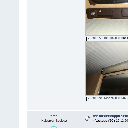
20251222_194955.jpg
(490.1
20251220_135325.jpg
(488.9
*****
Vs: loistelamppu Soli
Kalustoon kuuluva
«
Vastaus #10 :
22.12.20