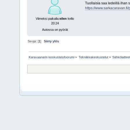
Tuollaisia saa ledeillä ihan
https://www.sarkacaravan.fi
Viimeksi paikalla:
eilen
kello
20:24
Autossa on pyörät
Sivuja: [
1
]
Siirry ylös
Karavaanarin keskustelufoorumi
»
Tekniikkakeskustelut
»
Sähkölaittee