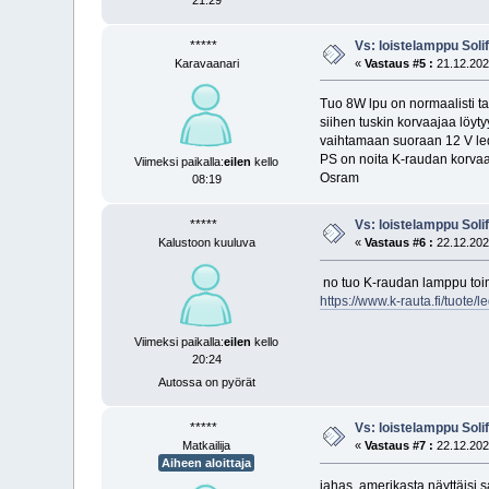
*****
Vs: loistelamppu Soli
Karavaanari
«
Vastaus #5 :
21.12.2025
Tuo 8W lpu on normaalisti tar
siihen tuskin korvaajaa löyty
vaihtamaan suoraan 12 V led
PS on noita K-raudan korvaavi
Viimeksi paikalla:
eilen
kello
Osram
08:19
*****
Vs: loistelamppu Soli
Kalustoon kuuluva
«
Vastaus #6 :
22.12.2025
no tuo K-raudan lamppu toimi
https://www.k-rauta.fi/tuot
Viimeksi paikalla:
eilen
kello
20:24
Autossa on pyörät
*****
Vs: loistelamppu Soli
Matkailija
«
Vastaus #7 :
22.12.2025
Aiheen aloittaja
jahas, amerikasta näyttäisi s