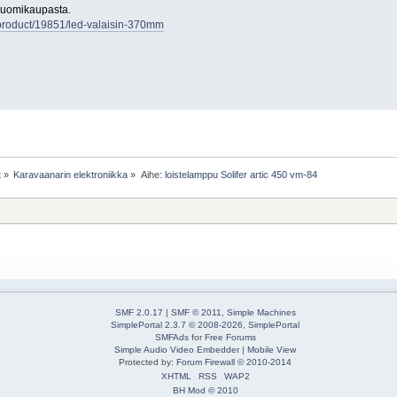
 suomikaupasta.
/product/19851/led-valaisin-370mm
t
»
Karavaanarin elektroniikka
»
Aihe:
loistelamppu Solifer artic 450 vm-84
SMF 2.0.17
|
SMF © 2011
,
Simple Machines
SimplePortal 2.3.7 © 2008-2026, SimplePortal
SMFAds
for
Free Forums
Simple Audio Video Embedder
|
Mobile View
Protected by:
Forum Firewall © 2010-2014
XHTML
RSS
WAP2
BH Mod © 2010