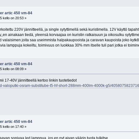
fer artic 450 vm-84
 kello on 20:53 »
koitettu 220V jännitteellä, ja single sytyttimellä sekä kuristimella. 12V käyttö tapah
y,,en ainakaan tiedä, yleensä korvaajaa on kuristin ratkaisuun ja oikosulku sytyttimen
 valaisimen joita saa useimmista halpakaupooista ja caravan kaupoista joko kytk8m
a lamppuja kokeiltu, toimivuus on luokkaa 30% mm itselle tuli pari jotka ei toimine
fer artic 450 vm-84
 kello on 08:09 »
i 17-40V jännitteellä kertoo linkin tuotetiedot
e/led-valoputki-osram-substitube-t5-hf-short-288mm-400lm-4000k-g5/405807582371
fer artic 450 vm-84
 kello on 17:40 »
aavan sopivaa led lamppua, jos en nyt aivan väärin tuota tulkitse.