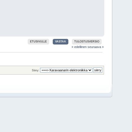
ETUSIVULLE
VASTAA
TULOSTUSVERSIO
« edellinen
seuraava »
Siirry: