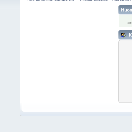
Huo
Ole
K