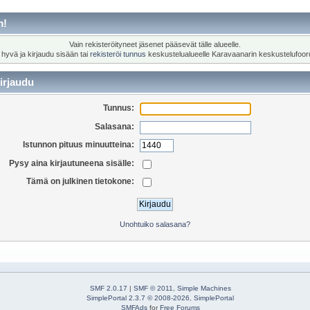
m!
Vain rekisteröityneet jäsenet pääsevät tälle alueelle.
 hyvä ja kirjaudu sisään tai
rekisteröi tunnus
keskustelualueelle Karavaanarin keskustelufoor
irjaudu
Tunnus:
Salasana:
Istunnon pituus minuutteina:
Pysy aina kirjautuneena sisälle:
Tämä on julkinen tietokone:
Unohtuiko salasana?
SMF 2.0.17
|
SMF © 2011
,
Simple Machines
SimplePortal 2.3.7 © 2008-2026, SimplePortal
SMFAds
for
Free Forums