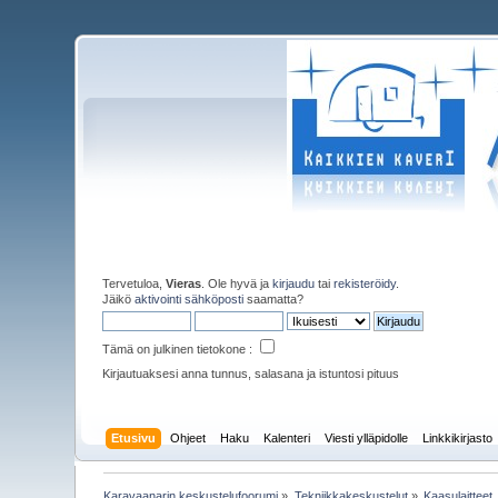
Tervetuloa,
Vieras
. Ole hyvä ja
kirjaudu
tai
rekisteröidy
.
Jäikö
aktivointi sähköposti
saamatta?
Tämä on julkinen tietokone :
Kirjautuaksesi anna tunnus, salasana ja istuntosi pituus
Etusivu
Ohjeet
Haku
Kalenteri
Viesti ylläpidolle
Linkkikirjasto
Karavaanarin keskustelufoorumi
»
Tekniikkakeskustelut
»
Kaasulaitteet