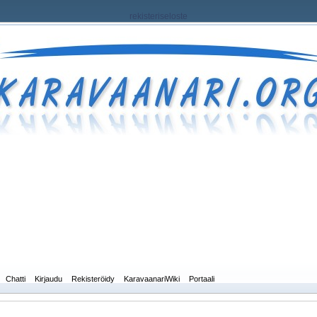
rekisteriseloste
Chatti
Kirjaudu
Rekisteröidy
KaravaanariWiki
Portaali