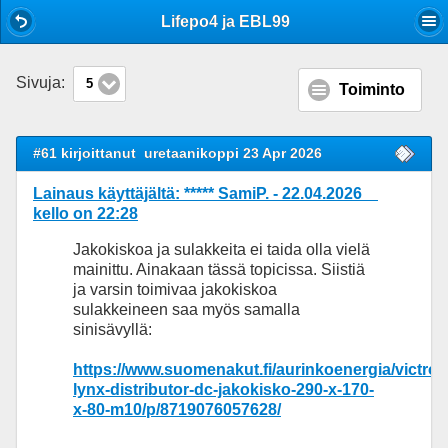
Mobile View
Lifepo4 ja EBL99
Sivuja:
5
Toiminto
#61 kirjoittanut
uretaanikoppi 23 Apr 2026
Lainaus käyttäjältä: ***** SamiP. - 22.04.2026
kello on 22:28
Jakokiskoa ja sulakkeita ei taida olla vielä
mainittu. Ainakaan tässä topicissa. Siistiä
ja varsin toimivaa jakokiskoa
sulakkeineen saa myös samalla
sinisävyllä:
https://www.suomenakut.fi/aurinkoenergia/victron
lynx-distributor-dc-jakokisko-290-x-170-
x-80-m10/p/8719076057628/