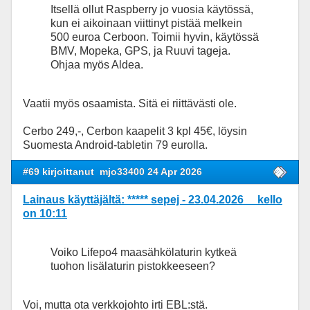
Itsellä ollut Raspberry jo vuosia käytössä,
kun ei aikoinaan viittinyt pistää melkein
500 euroa Cerboon. Toimii hyvin, käytössä
BMV, Mopeka, GPS, ja Ruuvi tageja.
Ohjaa myös Aldea.
Vaatii myös osaamista. Sitä ei riittävästi ole.
Cerbo 249,-, Cerbon kaapelit 3 kpl 45€, löysin
Suomesta Android-tabletin 79 eurolla.
#69 kirjoittanut
mjo33400 24 Apr 2026
Lainaus käyttäjältä: ***** sepej - 23.04.2026 kello
on 10:11
Voiko Lifepo4 maasähkölaturin kytkeä
tuohon lisälaturin pistokkeeseen?
Voi, mutta ota verkkojohto irti EBL:stä.