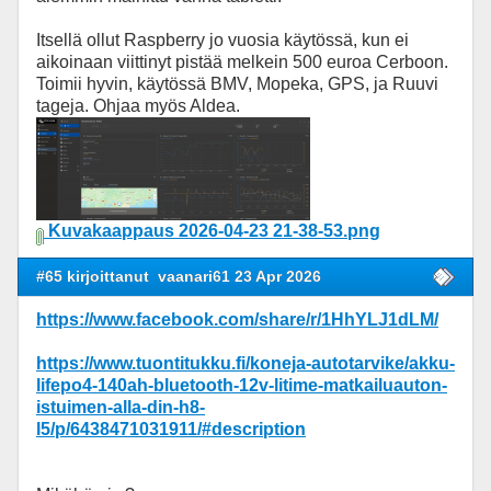
Itsellä ollut Raspberry jo vuosia käytössä, kun ei
aikoinaan viittinyt pistää melkein 500 euroa Cerboon.
Toimii hyvin, käytössä BMV, Mopeka, GPS, ja Ruuvi
tageja. Ohjaa myös Aldea.
Kuvakaappaus 2026-04-23 21-38-53.png
#65 kirjoittanut
vaanari61 23 Apr 2026
https://www.facebook.com/share/r/1HhYLJ1dLM/
https://www.tuontitukku.fi/koneja-autotarvike/akku-
lifepo4-140ah-bluetooth-12v-litime-matkailuauton-
istuimen-alla-din-h8-
l5/p/6438471031911/#description