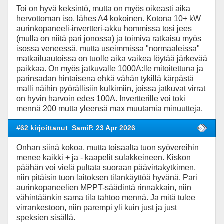
Toi on hyvä keksintö, mutta on myös oikeasti aika
hervottoman iso, lähes A4 kokoinen. Kotona 10+ kW
aurinkopaneeli-invertteri-akku hommissa tosi jees
(mulla on niitä pari jonossa) ja toimiva ratkaisu myös
isossa veneessä, mutta useimmissa "normaaleissa"
matkailuautoissa on tuolle aika vaikea löytää järkevää
paikkaa. On myös jatkuvalle 1000A:lle mitoitettuna ja
parinsadan hintaisena ehkä vähän tykillä kärpästä
malli näihin pyörällisiin kulkimiin, joissa jatkuvat virrat
on hyvin harvoin edes 100A. Invertterille voi toki
mennä 200 mutta yleensä max muutamia minuutteja.
#62 kirjoittanut
SamiP. 23 Apr 2026
Onhan siinä kokoa, mutta toisaalta tuon syövereihin
menee kaikki + ja - kaapelit sulakkeineen. Kiskon
päähän voi vielä pultata suoraan päävirtakytkimen,
niin pitäisin tuon laitoksen tilankäyttöä hyvänä. Pari
aurinkopaneelien MPPT-säädintä rinnakkain, niin
vähintäänkin sama tila tahtoo mennä. Ja mitä tulee
virrankestoon, niin parempi yli kuin just ja just
speksien sisällä.