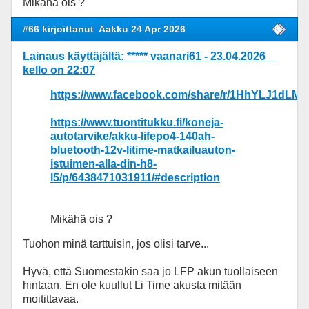
Mikähä ois ?
#66 kirjoittanut
Aakku 24 Apr 2026
Lainaus käyttäjältä: ***** vaanari61 - 23.04.2026
kello on 22:07
https://www.facebook.com/share/r/1HhYLJ1dLM/
https://www.tuontitukku.fi/koneja-
autotarvike/akku-lifepo4-140ah-
bluetooth-12v-litime-matkailuauton-
istuimen-alla-din-h8-
l5/p/6438471031911/#description
Mikähä ois ?
Tuohon minä tarttuisin, jos olisi tarve...
Hyvä, että Suomestakin saa jo LFP akun tuollaiseen
hintaan. En ole kuullut Li Time akusta mitään
moitittavaa.