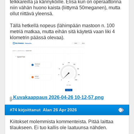
telkkareilla ja kännyköille. Elisa kun on operaattorina
niin vähän huono kaista (liittymä 50meganen), mutta
ollut riittävä yleensä.
Tällä hetkellä nopeus (lähimpään mastoon n. 100
metriä matkaa, mutta eihän sitä käytetä vaan liki 4
klometrin päässä olevaa).
Kuvakaappaus 2026-04-26 10-12-57.png
#74 kirjoittanut
Alan 26 Apr 2026
Kiitokset molemmista kommenteista. Pitää laittaa
tilaukseen. Ei tuo kallis ole laatuunsa nähden.