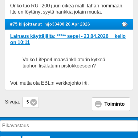
Onko tuo RUT200 juuri oikea malli tähän hommaan.
Itte en löytänyt syytä hankkia jotain muuta.
#75 kirjoittanut
mjo33400 26 Apr 2026
Lainaus käyttäjältä: ***** sepej - 23.04.2026 kello
on 10:11
Voiko Lifepo4 maasähkölaturin kytkeä
tuohon lisälaturin pistokkeeseen?
Voi, mutta ota EBL:n verkkojohto irti.
Sivuja:
5
Toiminto