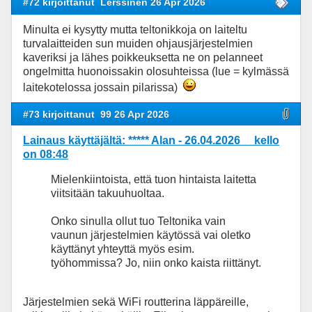
#72 kirjoittanut
Lerssinen 26 Apr 2026
Minulta ei kysytty mutta teltonikkoja on laiteltu
turvalaitteiden sun muiden ohjausjärjestelmien
kaveriksi ja lähes poikkeuksetta ne on pelanneet
ongelmitta huonoissakin olosuhteissa (lue = kylmässä
laitekotelossa jossain pilarissa)
#73 kirjoittanut
99 26 Apr 2026
Lainaus käyttäjältä: ***** Alan - 26.04.2026 kello
on 08:48
Mielenkiintoista, että tuon hintaista laitetta
viitsitään takuuhuoltaa.
Onko sinulla ollut tuo Teltonika vain
vaunun järjestelmien käytössä vai oletko
käyttänyt yhteyttä myös esim.
työhommissa? Jo, niin onko kaista riittänyt.
Järjestelmien sekä WiFi routterina läppäreille,