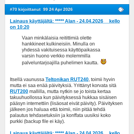
#70 kirjoittanut
99 24 Apr 2026
Lainaus käyttäjältä: ***** Alan - 24.04.2026 kello
on 10:20
Vaan minkälaisia reitittimiä olette
hankkineet kulkineisiin. Minulla on
yhdessä vakituisessa käyttöpaikassa
varsin huono verkko molemmilla
palveluntarjoajilla puhelimen kautta.
Itsellä vaunussa
Teltonikan RUT240
, toimii hyvin
mutta ei saa enää päivityksiä. Yrittänyt korvata sitä
RUT200
mallilla, mutta nytkin se jo toista kertaa
takuuhuollossa kun päivityksessä hukkaa sisäisen
pääsyn internettiin (lisäosat eivät päivity). Päivityksen
jälkeen jos haluaa että toimii, niin pitää tehdä
palautus tehdasetuksiin ja konffata uusiksi koko
purkki (backup file ei käy).
Lainaus käyttäjältä: ***** Alan - 24.04.2026 kello