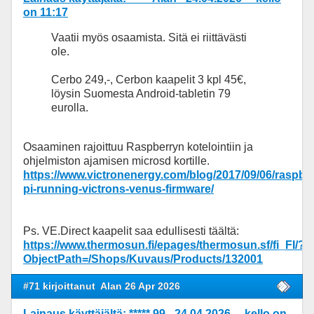
on 11:17
Vaatii myös osaamista. Sitä ei riittävästi
ole.
Cerbo 249,-, Cerbon kaapelit 3 kpl 45€,
löysin Suomesta Android-tabletin 79
eurolla.
Osaaminen rajoittuu Raspberryn kotelointiin ja
ohjelmiston ajamisen microsd kortille.
https://www.victronenergy.com/blog/2017/09/06/raspber
pi-running-victrons-venus-firmware/
Ps. VE.Direct kaapelit saa edullisesti täältä:
https://www.thermosun.fi/epages/thermosun.sf/fi_FI/?
ObjectPath=/Shops/Kuvaus/Products/132001
#71 kirjoittanut
Alan 26 Apr 2026
Lainaus käyttäjältä: ***** 99 - 24.04.2026 kello on