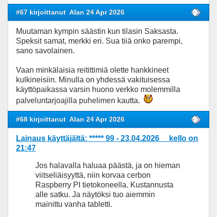
#67 kirjoittanut
Alan 24 Apr 2026
Muutaman kympin säästin kun tilasin Saksasta.
Speksit samat, merkki eri. Sua tiiä onko parempi,
sano savolainen.
Vaan minkälaisia reitittimiä olette hankkineet
kulkineisiin. Minulla on yhdessä vakituisessa
käyttöpaikassa varsin huono verkko molemmilla
palveluntarjoajilla puhelimen kautta.
#68 kirjoittanut
Alan 24 Apr 2026
Lainaus käyttäjältä: ***** 99 - 23.04.2026 kello on
21:47
Jos halavalla haluaa päästä, ja on hieman
viitseliäisyyttä, niin korvaa cerbon
Raspberry PI tietokoneella. Kustannusta
alle satku. Ja näytöksi tuo aiemmin
mainittu vanha tabletti.