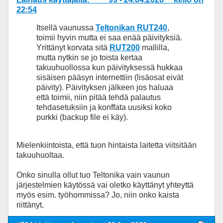
22:54
Itsellä vaunussa
Teltonikan RUT240
,
toimii hyvin mutta ei saa enää päivityksiä.
Yrittänyt korvata sitä
RUT200
mallilla,
mutta nytkin se jo toista kertaa
takuuhuollossa kun päivityksessä hukkaa
sisäisen pääsyn internettiin (lisäosat eivät
päivity). Päivityksen jälkeen jos haluaa
että toimii, niin pitää tehdä palautus
tehdasetuksiin ja konffata uusiksi koko
purkki (backup file ei käy).
Mielenkiintoista, että tuon hintaista laitetta viitsitään
takuuhuoltaa.
Onko sinulla ollut tuo Teltonika vain vaunun
järjestelmien käytössä vai oletko käyttänyt yhteyttä
myös esim. työhommissa? Jo, niin onko kaista
riittänyt.