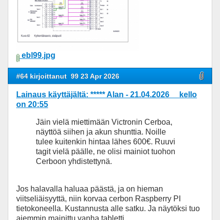
ebl99.jpg
#64 kirjoittanut
99 23 Apr 2026
Lainaus käyttäjältä: ***** Alan - 21.04.2026 kello
on 20:55
Jäin vielä miettimään Victronin Cerboa,
näyttöä siihen ja akun shunttia. Noille
tulee kuitenkin hintaa lähes 600€. Ruuvi
tagit vielä päälle, ne olisi mainiot tuohon
Cerboon yhdistettynä.
Jos halavalla haluaa päästä, ja on hieman
viitseliäisyyttä, niin korvaa cerbon Raspberry PI
tietokoneella. Kustannusta alle satku. Ja näytöksi tuo
aiemmin mainittu vanha tabletti.