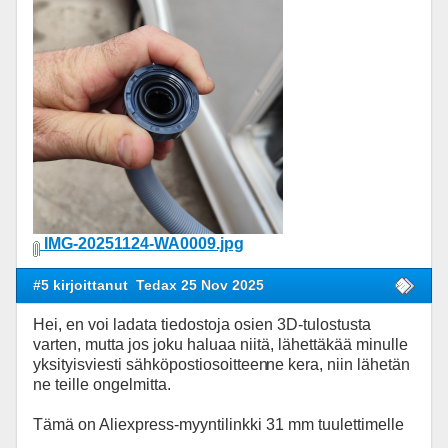
IMG-20251124-WA0009.jpg
#5 kirjoittanut
Tedax 25 Nov 2025
Hei, en voi ladata tiedostoja osien 3D-tulostusta
varten, mutta jos joku haluaa niitä, lähettäkää minulle
yksityisviesti sähköpostiosoitteen
ne kera, niin lähetän
ne teille ongelmitta.
Tämä on Aliexpress-myyntilinkki 31 mm tuulettimelle