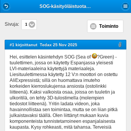
Mobile View
SOG-käsityöläistuotanto
Sivuja:
1
Toiminto
#1 kirjoittanut
Tedax 25 Nov 2025
Hei, esittelen käsintehdyn SOG (Sea of
?Green) -
tuulettimen, jossa on käytetty Espanjassa yleisesti
LVI-materiaaleina käytettyjä materiaaleja.
Liesituulettimessa käytetty 12 V:n moottori on ostettu
AliExpressistä; sillä on huomattava imuteho
korkeiden kierroslukujensa ansiosta (ostolinkki
liitteenä). Kaksi valkoista osaa, joissa on tuuletin ja
ulkoritilä, on tehty 3D-tulostimella (molempien
tiedostot liitteenä). Yritin ladata videon, joka
havainnollistaa sen toimintaa, mutta se on liian pitkä
julkaistavaksi täällä. Olen liittänyt mukaan kuvia
komponenteista tunnistetarroineen espanjalaisesta
kaupasta. Kysy rohkeasti, mitä tahansa. Terveisiä