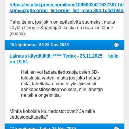
https://es.aliexpress.com/item/1005002421637387.html
spm=a2g0o.order_list.order_list_main.384.1c4d194
Pahoittelen, jos jokin on epäselvää suomeksi, mutta
käytän Google Kääntäjää, koska en osaa kieltänne
(suomi).
#6 kirjoittanut
99 25 Nov 2025
Lainaus käyttäjältä: ***** Tedax - 25.11.2025 kello
on 19:51
Hei, en voi ladata tiedostoja osien 3D-
tulostusta varten, mutta jos joku haluaa
niitä, lähettäkää minulle yksityisviesti
sähköpostiosoitteen
ne kera, niin lähetän
ne teille ongelmitta.
Minkä kokoisia ko. tiedostot ovat? Ja millä
tiedostopäätteellä?
#7 kirjoittanut
Tedax 26 Nov 2025