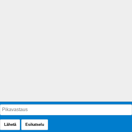
Lähetä
Esikatselu