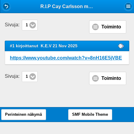
Mobile View
R.I.P Cay Carlsson mm Cumulus
Sivuja:
1
Toiminto
#1 kirjoittanut
K.E.V 21 Nov 2025
https://www.youtube.com/watch?v=8nH16E5jVBE
Sivuja:
1
Toiminto
Perinteinen näkymä
SMF Mobile Theme