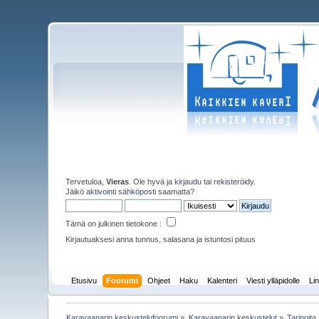
Tervetuloa,
Vieras
. Ole hyvä ja
kirjaudu
tai
rekisteröidy
.
Jäikö
aktivointi sähköposti
saamatta?
Tämä on julkinen tietokone :
Kirjautuaksesi anna tunnus, salasana ja istuntosi pituus
Etusivu
Foorumi
Ohjeet
Haku
Kalenteri
Viesti ylläpidolle
Lin
Karavaanarin keskustelufoorumi
»
Karavaanarin keskustelut
»
Tarinoita