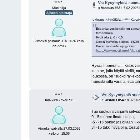
*****
Vs: Kysymyksiä suomal
Matkailija
«
Vastaus #53 :
7.02.2026 k
Aiheen aloittaja
Lainaus käyttäjältä: ***** Kara
Espanjanvesikoiralla on samanl
tarpeellinen.
Hyvä olla jo 0 - -10.
Viimeksi paikalla: 3.07.2026 kello
Oikein kylmissä oloissa -15/20 
on 22:03
Koiran vaatteita löytyy esim
https://www.mustijamirri.fi/koira
Hyvää huomenta... Kiitos vast
kuin ne, joita käytät siellä
joukossa, on "suokoira"-ekoty
hänestä siltä varalta, että t
*****
Vs: Kysymyksiä suom
Kaikkien kaveri Sr.
«
Vastaus #54 :
8.02.202
Tuo suokoira variantti selv
0- -5 menee ilman suojia,
-5 - -15 ookoo jos ollaan liik
yli -15 takki hyvä olla, tossut
Viimeksi paikalla:27.03.2026
kello on 15:06