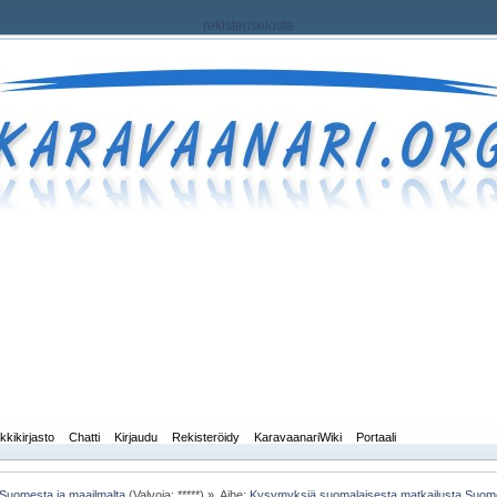
rekisteriseloste
kkikirjasto
Chatti
Kirjaudu
Rekisteröidy
KaravaanariWiki
Portaali
 Suomesta ja maailmalta
(Valvoja: *****) »
Aihe:
Kysymyksiä suomalaisesta matkailusta Suome