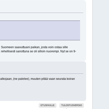
ti Suomeen saavuttuani paikan, josta voin ostaa sille
ehellisesti sanottuna se oli silloin nuorempi. Nyt se on 9-
a jalkojaan, (ne palelee), muuten pitää vaan seurata koiran
ETUSIVULLE
TULOSTUSVERSIO