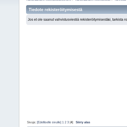
Tiedote rekisteröitymisestä
Jos et ole saanut vahvistusviestiä rekisteröitymisestä
si, tarkista 
Sivuja:
[Edelliselle sivulle]
1
2
3
[
4
]
Siirry alas