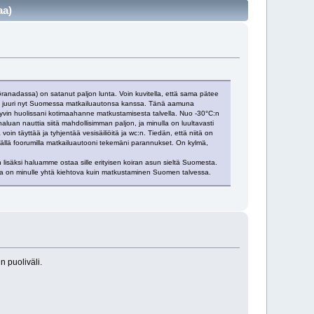
aa)
 Granadassa) on satanut paljon lunta. Voin kuvitella, että sama pätee
a on juuri nyt Suomessa matkailuautonsa kanssa. Tänä aamuna
hyvin huolissani kotimaahanne matkustamisesta talvella. Nuo -30°C:n
aluan nauttia siitä mahdollisimman paljon, ja minulla on luultavasti
n täyttää ja tyhjentää vesisäiliöitä ja wc:n. Tiedän, että niitä on
 tällä foorumilla matkailuautooni tekemäni parannukset. On kylmä,
en lisäksi haluamme ostaa sille erityisen koiran asun sieltä Suomesta.
 joka on minulle yhtä kiehtova kuin matkustaminen Suomen talvessa.
n puoliväli.