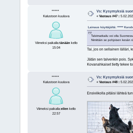
*****
Vs: Kysymyksiä suom
Kalustoon kuuluva
«
Vastaus #47 :
5.02.202
Lainaus käyttäjältä: ***** Kara
Talvimatkailu voi olla Suomessa
Nimittäin se pohjoisen kesän rä
Viimeksi paikalla:
tänään
kello
15:04
Tai, jos on sellainen lälläri, 
Jätän sen talvenkin pois. Sy
Kovanahkaiset tietty tekee to
*****
Vs: Kysymyksiä suom
Kalustoon kuuluva
«
Vastaus #48 :
5.02.202
Ensiviikolla pitäisi lähteä tun
Viimeksi paikalla:
eilen
kello
22:57