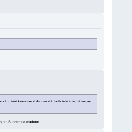
ne kun tulet kannattaa ehdottomasti kokeilla talviuintia, hiihtoa jne.
Pohjois Suomessa asutaan.