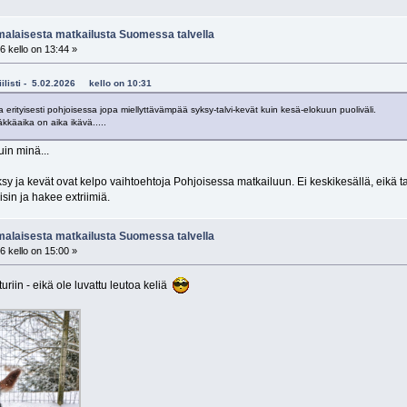
alaisesta matkailusta Suomessa talvella
6 kello on 13:44 »
biilisti - 5.02.2026 kello on 10:31
 erityisesti pohjoisessa jopa miellyttävämpää syksy-talvi-kevät kuin kesä-elokuun puoliväli.
kkäaika on aika ikävä.....
kuin minä...
ksy ja kevät ovat kelpo vaihtoehtoja Pohjoisessa matkailuun. Ei keskikesällä, eikä t
isin ja hakee extriimiä.
alaisesta matkailusta Suomessa talvella
6 kello on 15:00 »
turiin - eikä ole luvattu leutoa keliä