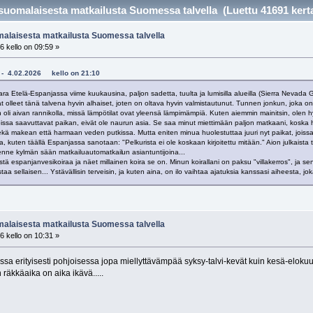
uomalaisesta matkailusta Suomessa talvella (Luettu 41691 kert
alaisesta matkailusta Suomessa talvella
6 kello on 09:59 »
ax - 4.02.2026 kello on 21:10
ara Etelä-Espanjassa viime kuukausina, paljon sadetta, tuulta ja lumisilla alueilla (Sierra Nevada
at olleet tänä talvena hyvin alhaiset, joten on oltava hyvin valmistautunut. Tunnen jonkun, jok
 oli aivan rannikolla, missä lämpötilat ovat yleensä lämpimämpiä. Kuten aiemmin mainitsin, olen 
koissa saavuttavat paikan, eivät ole naurun asia. Se saa minut miettimään paljon matkaani, koska h
 makean että harmaan veden putkissa. Mutta eniten minua huolestuttaa juuri nyt paikat, joissa voi
 kuten täällä Espanjassa sanotaan: "Pelkurista ei ole koskaan kirjoitettu mitään." Aion julkaista
teenne kylmän sään matkailuautomatkail
un asiantuntijoina...
istä espanjanvesikoiraa ja näet millainen koira se on. Minun koirallani on paksu "villakerros", ja s
taa sellaisen... Ystävällisin terveisin, ja kuten aina, on ilo vaihtaa ajatuksia kanssasi aiheesta,
alaisesta matkailusta Suomessa talvella
6 kello on 10:31 »
ssa erityisesti pohjoisessa jopa miellyttävämpää syksy-talvi-kevät kuin kesä-elokuu
räkkäaika on aika ikävä.....