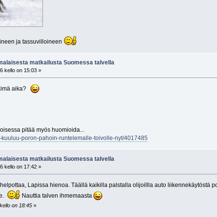
ineen ja tassuvilloineen
alaisesta matkailusta Suomessa talvella
6 kello on 15:03 »
ykimä aika?
oisessa pitää myös huomioida...
ita-kuuluu-poron-pahoin-runtelemalle-toivolle-nyt/4017485
alaisesta matkailusta Suomessa talvella
6 kello on 17:42 »
lpottaa, Lapissa hienoa. Täällä kaikilla palstalla olijoillla auto liikennekäytöstä p
ne.
Nauttia talven ihmemaasta
kello on 18:45
»