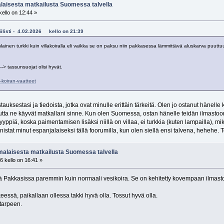
aisesta matkailusta Suomessa talvella
ello on 12:44 »
biilisti - 4.02.2026 kello on 21:39
ainen turkki kuin villakoiralla eli vaikka se on paksu niin pakkasessa lämmittävä aluskarva puuttu
--> tassunsuojat olisi hyvät.
t-koiran-vaatteet
auksestasi ja tiedoista, jotka ovat minulle erittäin tärkeitä. Olen jo ostanut hänell
, mutta ne käyvät matkallani sinne. Kun olen Suomessa, ostan hänelle teidän ilmast
yppiä, koska paimentamisen lisäksi niillä on villaa, ei turkkia (kuten lampailla), mi
unnistat minut espanjalaiseksi tällä foorumilla, kun olen siellä ensi talvena, hehehe.
alaisesta matkailusta Suomessa talvella
6 kello on 16:41 »
iää Pakkasissa paremmin kuin normaali vesikoira. Se on kehitetty kovempaan ilmast
keessä, paikallaan ollessa takki hyvä olla. Tossut hyvä olla.
 tarpeen.