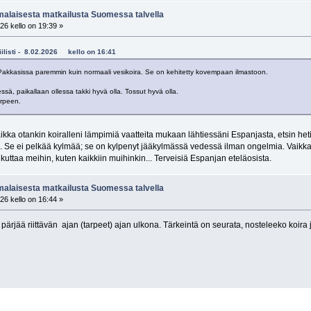
alaisesta matkailusta Suomessa talvella
26 kello on 19:39 »
biilisti - 8.02.2026 kello on 16:41
ä Pakkasissa paremmin kuin normaali vesikoira. Se on kehitetty kovempaan ilmastoon.
essä, paikallaan ollessa takki hyvä olla. Tossut hyvä olla.
arpeen.
aikka otankin koiralleni lämpimiä vaatteita mukaan lähtiessäni Espanjasta, etsin he
a. Se ei pelkää kylmää; se on kylpenyt jääkylmässä vedessä ilman ongelmia. Vaikka r
aikuttaa meihin, kuten kaikkiin muihinkin... Terveisiä Espanjan eteläosista.
alaisesta matkailusta Suomessa talvella
26 kello on 16:44 »
e pärjää riittävän ajan (tarpeet) ajan ulkona. Tärkeintä on seurata, nosteleeko koir