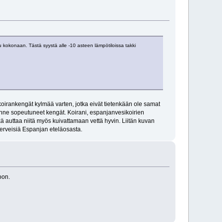
u kokonaan. Tästä syystä alle -10 asteen lämpötiloissa takki
e koirankengät kylmää varten, jotka eivät tietenkään ole samat
oonne sopeutuneet kengät. Koirani, espanjanvesikoirien
kä auttaa niitä myös kuivattamaan vettä hyvin. Liitän kuvan
 Terveisiä Espanjan eteläosasta.
oon.