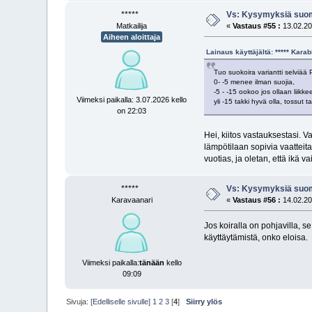
*****
Vs: Kysymyksiä suom
Matkailija
«
Vastaus #55 :
13.02.20
Aiheen aloittaja
Lainaus käyttäjältä: ***** Kara
Tuo suokoira variantti selviä
0- -5 menee ilman suojia,
-5 - -15 ookoo jos ollaan liikke
Viimeksi paikalla: 3.07.2026 kello
yli -15 takki hyvä olla, tossut t
on 22:03
Hei, kiitos vastauksestasi. V
lämpötilaan sopivia vaatteit
vuotias, ja oletan, että ikä v
*****
Vs: Kysymyksiä suom
Karavaanari
«
Vastaus #56 :
14.02.20
Jos koiralla on pohjavilla, s
käyttäytämistä, onko eloisa.
Viimeksi paikalla:
tänään
kello
09:09
Sivuja:
[Edelliselle sivulle]
1
2
3
[
4
]
Siirry ylös