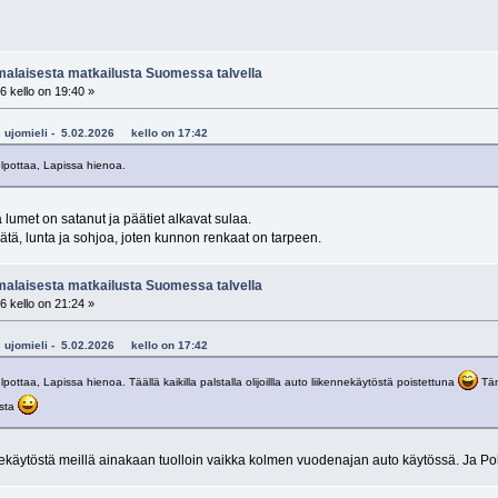
alaisesta matkailusta Suomessa talvella
6 kello on 19:40 »
as ujomieli - 5.02.2026 kello on 17:42
lpottaa, Lapissa hienoa.
umet on satanut ja päätiet alkavat sulaa.
äätä, lunta ja sohjoa, joten kunnon renkaat on tarpeen.
alaisesta matkailusta Suomessa talvella
6 kello on 21:24 »
as ujomieli - 5.02.2026 kello on 17:42
ottaa, Lapissa hienoa. Täällä kaikilla palstalla olijoillla auto liikennekäytöstä poistettuna
Tän
asta
nekäytöstä meillä ainakaan tuolloin vaikka kolmen vuodenajan auto käytössä. Ja 