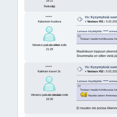
18:22
Retkeilijä
*****
Vs: Kysymyksiä suom
Kalustoon kuuluva
«
Vastaus #51 :
5.02.202
Lainaus käyttäjältä: ***** arm
Tosiaan maalis-huhtikuussa he
Viimeksi paikalla:
eilen
kello
21:29
Maaliskuun loppuun yleensä l
Sivummalla on sitten vielä j
*****
Vs: Kysymyksiä suom
Kaikkien kaveri Sr.
«
Vastaus #52 :
5.02.202
Lainaus käyttäjältä: ***** arm
Tosiaan maalis-huhtikuussa help
Viimeksi paikalla:
tänään
kello
Nauttia talven ihmema
16:30
Ei muuten ole poissa liiken