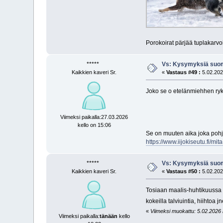
Porokoirat pärjää tuplakarvo
*****
Vs: Kysymyksiä suom
Kaikkien kaveri Sr.
«
Vastaus #49 :
5.02.202
Joko se o etelänmiehhen r
Viimeksi paikalla:27.03.2026
kello on 15:06
Se on muuten aika joka pohj
https://www.iijokiseutu.fi/m
*****
Vs: Kysymyksiä suom
Kaikkien kaveri Sr.
«
Vastaus #50 :
5.02.202
Tosiaan maalis-huhtikuussa he
kokeilla talviuintia, hiihtoa j
«
Viimeksi muokattu: 5.02.2026 
Viimeksi paikalla:
tänään
kello