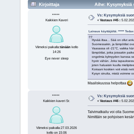
Kirjoittaja
Aihe: Kysymyksiä s
*****
Vs: Kysymyksiä suom
Kaikkien Kaveri
«
Vastaus #45 :
5.02.202
Lainaus käyttäjältä: ***** Ted
Hyvää iltaa... Sää on ollut ank
Suomessakin, ja lämpötilat ov
Viimeksi paikalla:
tänään
kello
Vaasassa oli -21°C, vaikka hän
14:26
lämpötilat, jotka joissakin pai
ongelmia kylmyyden kanssa sekä
Eye never sleep
hyvin vähän. Joka tapauksessa,
joten haluaisin kuulla mielipi
Koiraani koskien voit etsiä net
Kysyn sinulta, mistä voimme os
Maaliskuussa helpottaa
*****
Vs: Kysymyksiä suom
Kaikkien kaveri Sr.
«
Vastaus #46 :
5.02.202
Talvimatkailu voi olla Suome
Nimittäin se pohjoisen kesän 
Viimeksi paikalla:27.03.2026
kello on 15:06