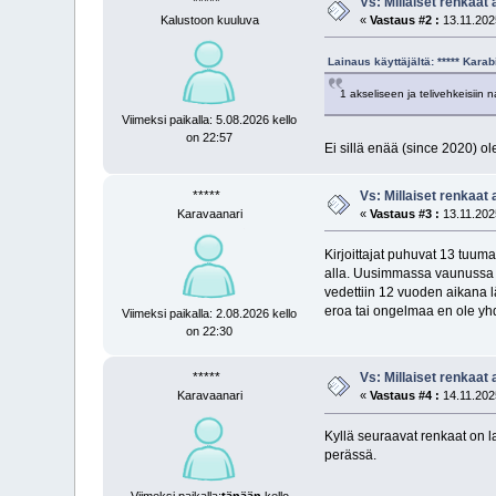
*****
Vs: Millaiset renkaat
Kalustoon kuuluva
«
Vastaus #2 :
13.11.2025
Lainaus käyttäjältä: ***** Kara
1 akseliseen ja telivehkeisiin n
Viimeksi paikalla: 5.08.2026 kello
on 22:57
Ei sillä enää (since 2020) ol
*****
Vs: Millaiset renkaat
Karavaanari
«
Vastaus #3 :
13.11.2025
Kirjoittajat puhuvat 13 tuuma
alla. Uusimmassa vaunussa 1
vedettiin 12 vuoden aikana l
eroa tai ongelmaa en ole y
Viimeksi paikalla: 2.08.2026 kello
on 22:30
*****
Vs: Millaiset renkaat
Karavaanari
«
Vastaus #4 :
14.11.2025
Kyllä seuraavat renkaat on laa
perässä.
Viimeksi paikalla:
tänään
kello