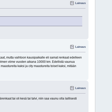
Lainaus
Lainaus
enkaat, mutta vaihtoon kausipaikalle eli samat renkaat edelleen
kolmen viime vuoden aikana 10000 km. Edellistä vaunua
astureita kaksi ja city maastureita toiset kaksi, mitään
Lainaus
nkaat tai oli kesä tai talvi, niin saa vaunu olla laillisesti