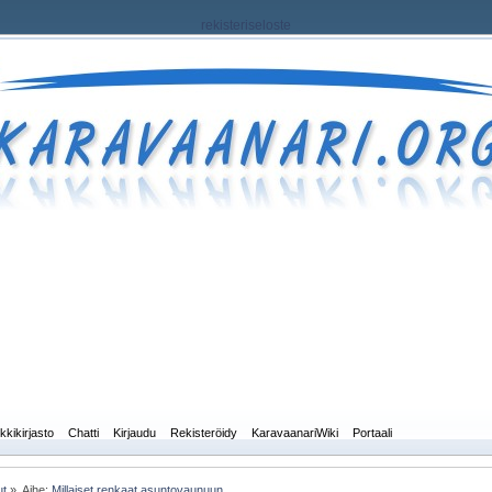
rekisteriseloste
kkikirjasto
Chatti
Kirjaudu
Rekisteröidy
KaravaanariWiki
Portaali
ut
»
Aihe:
Millaiset renkaat asuntovaunuun. 