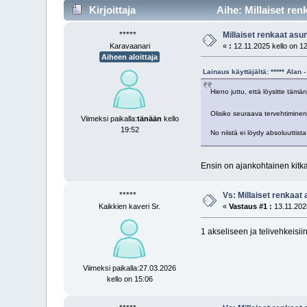
Kirjoittaja
Aihe: Millaiset re
*****
Millaiset renkaat as
Karavaanari
«
:
12.11.2025 kello on 1
Aiheen aloittaja
Lainaus käyttäjältä: ***** Alan
Hieno juttu, että löysitte tämän
Olisiko seuraava tervehtiminen
Viimeksi paikalla:
tänään
kello
19:52
No niistä ei löydy absoluuttista
Ensin on ajankohtainen kitkat
*****
Vs: Millaiset renkaat
Kaikkien kaveri Sr.
«
Vastaus #1 :
13.11.2025
1 akseliseen ja telivehkeisiin
Viimeksi paikalla:27.03.2026
kello on 15:06