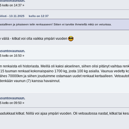
 asuntovaunuun.
 kello on 14:37 »
biilisti - 13.11.2025 kello on 12:37
astallinen ja jokaiseen telin renkaaseen! Sitten ei tarvitte ihmetellä mikä on veturissa.
e väliä - kitkat voi olla vaikka ympäri vuoden
 asuntovaunuun.
 kello on 16:50 »
n renkaista eli historiasta. Meillä oli kaksi akselinen, siihen olisi pitänyt vaihtaa r
5 tuuman renkaat kokonaispaino 1700 kg, josta 100 kg asialla. Vaunua vedetty 
ähes 70000km ja siihen jouduimme ostamaan uudet renkaat kertaalleen. Vetoautot ma
hdenkään vaunun (7) kanssa havainnut.
 asuntovaunuun.
 kello on 09:50 »
dukkaat kitkat. Niillä voi ajaa ympäri vuoden. Oli vetoautossa nastat, kitkat tai kesäre