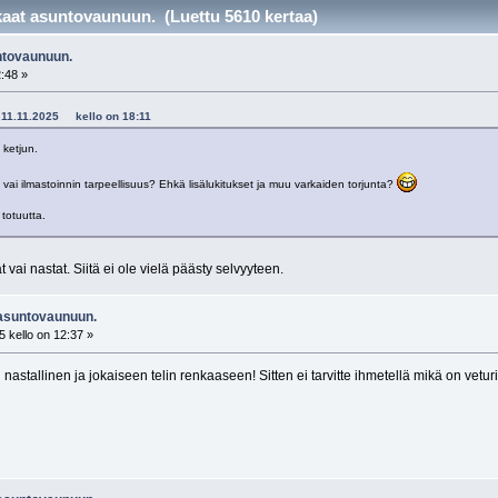
nkaat asuntovaunuun. (Luettu 5610 kertaa)
untovaunuun.
2:48 »
 - 11.11.2025 kello on 18:11
 ketjun.
 vai ilmastoinnin tarpeellisuus? Ehkä lisälukitukset ja muu varkaiden torjunta?
 totuutta.
 vai nastat. Siitä ei ole vielä päästy selvyyteen.
 asuntovaunuun.
 kello on 12:37 »
 nastallinen ja jokaiseen telin renkaaseen! Sitten ei tarvitte ihmetellä mikä on vetur