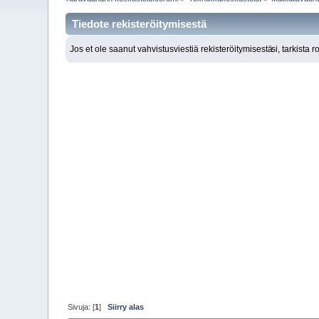
Tiedote rekisteröitymisestä
Jos et ole saanut vahvistusviestiä rekisteröitymisestä
si, tarkista 
Sivuja: [
1
]
Siirry alas