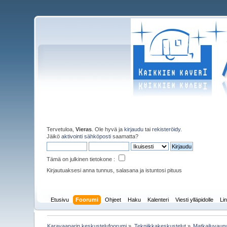
Tervetuloa,
Vieras
. Ole hyvä ja
kirjaudu
tai
rekisteröidy
.
Jäikö
aktivointi sähköposti
saamatta?
Tämä on julkinen tietokone :
Kirjautuaksesi anna tunnus, salasana ja istuntosi pituus
Etusivu
Foorumi
Ohjeet
Haku
Kalenteri
Viesti ylläpidolle
Lin
Karavaanarin keskustelufoorumi
»
Tekniikkakeskustelut
»
Matkailuvaun