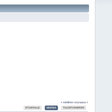
« edellinen
seuraava »
ETUSIVULLE
VASTAA
TULOSTUSVERSIO