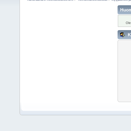
Huo
Ole
K