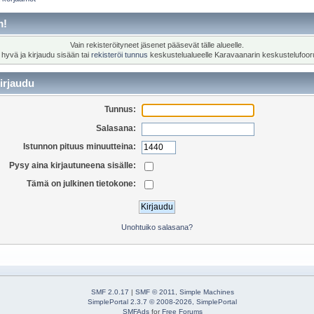
m!
Vain rekisteröityneet jäsenet pääsevät tälle alueelle.
 hyvä ja kirjaudu sisään tai
rekisteröi tunnus
keskustelualueelle Karavaanarin keskustelufoor
irjaudu
Tunnus:
Salasana:
Istunnon pituus minuutteina:
Pysy aina kirjautuneena sisälle:
Tämä on julkinen tietokone:
Unohtuiko salasana?
SMF 2.0.17
|
SMF © 2011
,
Simple Machines
SimplePortal 2.3.7 © 2008-2026, SimplePortal
SMFAds
for
Free Forums