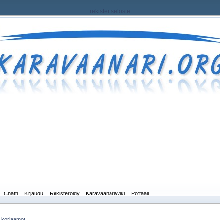
rekisteriseloste
Chatti
Kirjaudu
Rekisteröidy
KaravaanariWiki
Portaali
a korjaamot