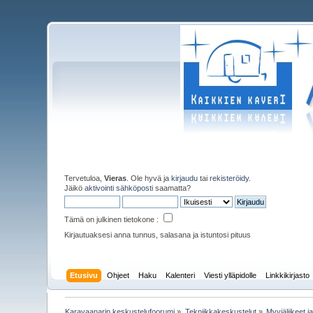
Tervetuloa,
Vieras
. Ole hyvä ja
kirjaudu
tai
rekisteröidy
.
Jäikö
aktivointi sähköposti
saamatta?
Tämä on julkinen tietokone :
Kirjautuaksesi anna tunnus, salasana ja istuntosi pituus
Etusivu
Ohjeet
Haku
Kalenteri
Viesti ylläpidolle
Linkkikirjasto
Karavaanarin keskustelufoorumi
»
Tekniikkakeskustelut
»
Myyjäliikeet j