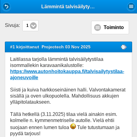
Mobile View
Lämmintä talvisäilytystilaa Laitilassa
Sivuja:
1
Toiminto
#1 kirjoittanut
Projectech 03 Nov 2025
Laitilassa tarjolla lämmintä talvisäilytystilaa
isommallekin karavaanikalustolle:
https://www.autonhoitokauppa.fi/talvisailytystilaa-
ajoneuvoille
Siisti ja kuiva harkkoseinäinen halli. Valvontakamerat
sisällä ja oven ulkopuolella. Mahdollisuus akkujen
ylläpitolataukseen.
Tällä hetkellä (3.11.2025) tilaa vielä ainakin esim.
kolmelle n. kymmenmetriselle autolle. Vielä ehtii
suojaan ennen lumen tuloa
Tule tutustumaan ja
pyydä tarjous!