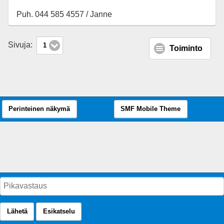
Puh. 044 585 4557 / Janne
Sivuja:
1
Toiminto
Perinteinen näkymä
SMF Mobile Theme
Lähetä
Esikatselu