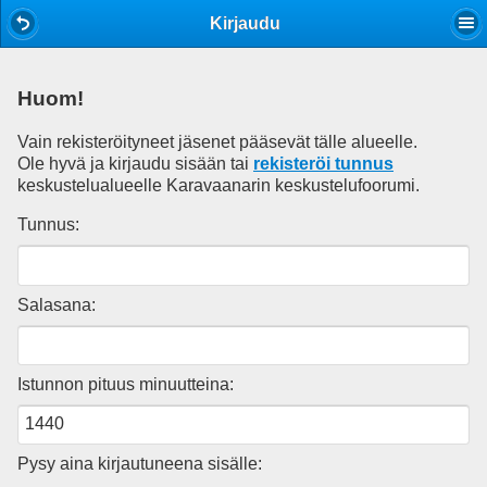
Mobile View
Kirjaudu
Huom!
Vain rekisteröityneet jäsenet pääsevät tälle alueelle.
Ole hyvä ja kirjaudu sisään tai
rekisteröi tunnus
keskustelualueelle Karavaanarin keskustelufoorumi.
Tunnus:
Salasana:
Istunnon pituus minuutteina:
Pysy aina kirjautuneena sisälle: