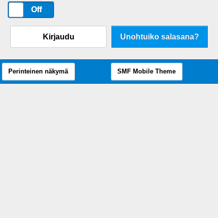
On
Off
Kirjaudu
Unohtuiko salasana?
Perinteinen näkymä
SMF Mobile Theme