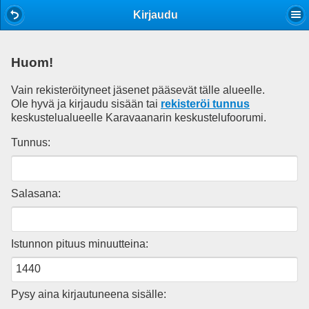
Mobile View
Kirjaudu
Huom!
Vain rekisteröityneet jäsenet pääsevät tälle alueelle.
Ole hyvä ja kirjaudu sisään tai
rekisteröi tunnus
keskustelualueelle Karavaanarin keskustelufoorumi.
Tunnus:
Salasana:
Istunnon pituus minuutteina:
Pysy aina kirjautuneena sisälle: