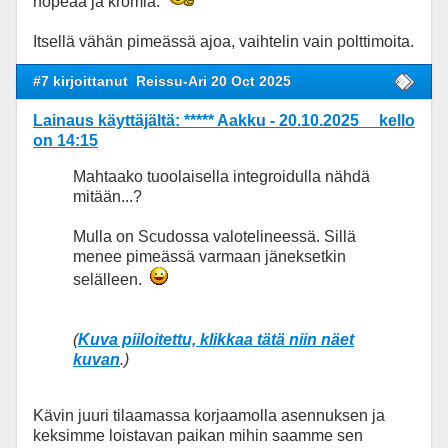
hopeaa ja kromia.
Itsellä vähän pimeässä ajoa, vaihtelin vain polttimoita.
#7 kirjoittanut
Reissu-Ari 20 Oct 2025
Lainaus käyttäjältä: ***** Aakku - 20.10.2025 kello
on 14:15
Mahtaako tuoolaisella integroidulla nähdä
mitään...?
Mulla on Scudossa valotelineessä. Sillä
menee pimeässä varmaan jäneksetkin
selälleen.
(
Kuva piiloitettu, klikkaa tätä niin näet
kuvan
.)
Kävin juuri tilaamassa korjaamolla asennuksen ja
keksimme loistavan paikan mihin saamme sen