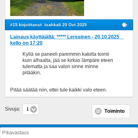
#15 kirjoittanut
tsahkali 20 Oct 2025
Lainaus käyttäjältä: ***** Lerssinen - 20.10.2025
kello on 17:20
Kyllä se paneeli paremmin katolta toimii
kuin alhaalta, jää se kirkas lämpäre eteen
tulematta ja saa valon sinne minne
pitääkin.
Pitää säätää niin, ettei tule kaikki valo eteen.
Sivuja:
1
Toiminto