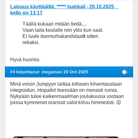
Lainaus käyttäjältä: ***** tsahkali - 20.10.2025
kello on 13:17
Täällä kukaan mitään tiedä....
Vaan laita keulalle niin ylös kun saat.
Ei luule itsemurhakandidaati
t sitten
rekaksi.
Hyvä huomio.
#4 kirjoittanut
megaman 20 Oct 2025
Minä voisin Jumpyyn laittaa tollasen kilventaustaan
integroidun, irtopalkit itsessään on monasti rumia.
Nykyään tulee kaikenmaailman joulukuusia vastaan
joissa kymmenet oranssit valot kiiluu himmeästi. 😮