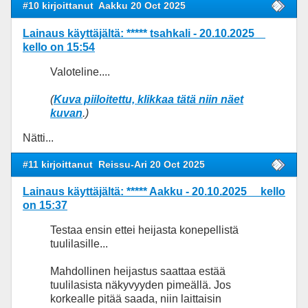
#10 kirjoittanut
Aakku 20 Oct 2025
Lainaus käyttäjältä: ***** tsahkali - 20.10.2025
kello on 15:54
Valoteline....
(
Kuva piiloitettu, klikkaa tätä niin näet
kuvan
.)
Nätti...
#11 kirjoittanut
Reissu-Ari 20 Oct 2025
Lainaus käyttäjältä: ***** Aakku - 20.10.2025 kello
on 15:37
Testaa ensin ettei heijasta konepellistä
tuulilasille...
Mahdollinen heijastus saattaa estää
tuulilasista näkyvyyden pimeällä. Jos
korkealle pitää saada, niin laittaisin