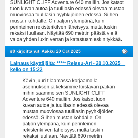
SUNLIGHT CLIFF Adventure 640 malliin. Jos katsot
tuon kuvan autoa ja tuulilasin edessä olevaa mustaa
muoviosaa tuulilasin pyyhkijöiden edessä. Siihen
mustan kohdalle. On paljon ylempänä, kuin
perinteinen rekisterikilven läheisyys, mutta tuskin
rekaksi luullaan. Näyttää 690 metrtin päästä vielä
valoa yhden luxin verran ja katastusmieskin tykkää.
#8 kirjoittanut
Aakku 20 Oct 2025
Lainaus käyttäjältä: ***** Reissu-Ari - 20.10.2025
kello on 15:22
Kävin juuri tilaamassa korjaamolla
asennuksen ja keksimme loistavan paikan
mihin saamme sen SUNLIGHT CLIFF
Adventure 640 malliin. Jos katsot tuon
kuvan autoa ja tuulilasin edessä olevaa
mustaa muoviosaa tuulilasin pyyhkijöiden
edessä. Siihen mustan kohdalle. On
paljon ylempänä, kuin perinteinen
rekisterikilven läheisyys, mutta tuskin
rekaksi luullaan. Näyttää 690 metrtin