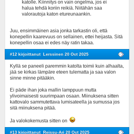
katolle. Kiinnitys on vain ongelma, jos ei
halua tehdä koriin reikiä. Niitähän saa
valorautoja katon etureunaankin.
Juu, ensimmäinen asia jonka tarkastin oli, että
konepellin kaarevuus on sellainen, ettei heijasta. Sitä
konepellin osaa ei edes näy ratin takaa.
#12 kirjoittanut
Lerssinen 20 Oct 2025
Kyllä se paneeli paremmin katolta toimii kuin alhaalta,
jää se kirkas lämpäre eteen tulematta ja saa valon
sinne minne pitääkin.
Ei päde ihan joka mallin lamppuun mutta
ylivoimaisesti suurimpaan osaan. Miinuksena sitten
kattovalo sammutettava lumisateella ja sumussa jos
sitä miinuksena pitää.
Ja valokokemusta sitten on
#13 kirjoittanut
Reissu-Ari 20 Oct 2025