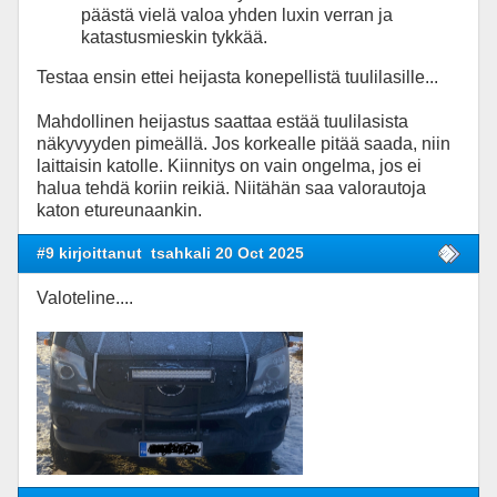
päästä vielä valoa yhden luxin verran ja
katastusmieskin tykkää.
Testaa ensin ettei heijasta konepellistä tuulilasille...
Mahdollinen heijastus saattaa estää tuulilasista
näkyvyyden pimeällä. Jos korkealle pitää saada, niin
laittaisin katolle. Kiinnitys on vain ongelma, jos ei
halua tehdä koriin reikiä. Niitähän saa valorautoja
katon etureunaankin.
#9 kirjoittanut
tsahkali 20 Oct 2025
Valoteline....