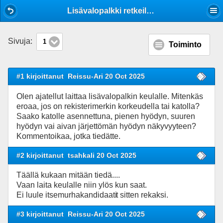
Mobile View
Lisävalopalkki retkeilyautoon.
Sivuja:
1
Toiminto
#1 kirjoittanut
Reissu-Ari 20 Oct 2025
Olen ajatellut laittaa lisävalopalkin keulalle. Mitenkäs
eroaa, jos on rekisterimerkin korkeudella tai katolla?
Saako katolle asennettuna, pienen hyödyn, suuren
hyödyn vai aivan järjettömän hyödyn näkyvyyteen?
Kommentoikaa, jotka tiedätte.
#2 kirjoittanut
tsahkali 20 Oct 2025
Täällä kukaan mitään tiedä....
Vaan laita keulalle niin ylös kun saat.
Ei luule itsemurhakandidaati
t sitten rekaksi.
#3 kirjoittanut
Reissu-Ari 20 Oct 2025