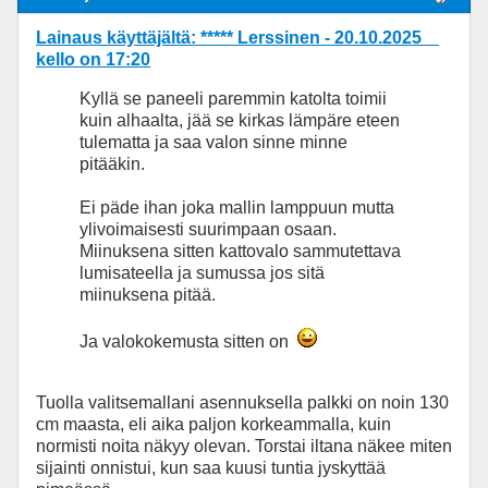
Lainaus käyttäjältä: ***** Lerssinen - 20.10.2025
kello on 17:20
Kyllä se paneeli paremmin katolta toimii
kuin alhaalta, jää se kirkas lämpäre eteen
tulematta ja saa valon sinne minne
pitääkin.
Ei päde ihan joka mallin lamppuun mutta
ylivoimaisesti suurimpaan osaan.
Miinuksena sitten kattovalo sammutettava
lumisateella ja sumussa jos sitä
miinuksena pitää.
Ja valokokemusta sitten on
Tuolla valitsemallani asennuksella palkki on noin 130
cm maasta, eli aika paljon korkeammalla, kuin
normisti noita näkyy olevan. Torstai iltana näkee miten
sijainti onnistui, kun saa kuusi tuntia jyskyttää