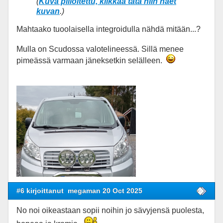
(
Kuva piiloitettu, klikkaa tätä niin näet
kuvan
.)
Mahtaako tuoolaisella integroidulla nähdä mitään...?
Mulla on Scudossa valotelineessä. Sillä menee
pimeässä varmaan jäneksetkin selälleen.
#6 kirjoittanut
megaman 20 Oct 2025
No noi oikeastaan sopii noihin jo sävyjensä puolesta,