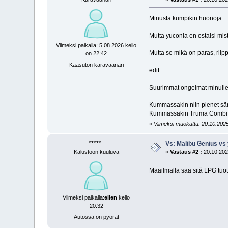
Minusta kumpikin huonoja.
Mutta yuconia en ostaisi mis
Viimeksi paikalla: 5.08.2026 kello
Mutta se mikä on paras, riippuu
on 22:42
Kaasuton karavaanari
edit:
Suurimmat ongelmat minulle
Kummassakin niin pienet sän
Kummassakin Truma Combi 4 
«
Viimeksi muokattu: 20.10.2025
*****
Vs: Malibu Genius vs
Kalustoon kuuluva
«
Vastaus #2 :
20.10.2025
Maailmalla saa sitä LPG tuot
Viimeksi paikalla:
eilen
kello
20:32
Autossa on pyörät