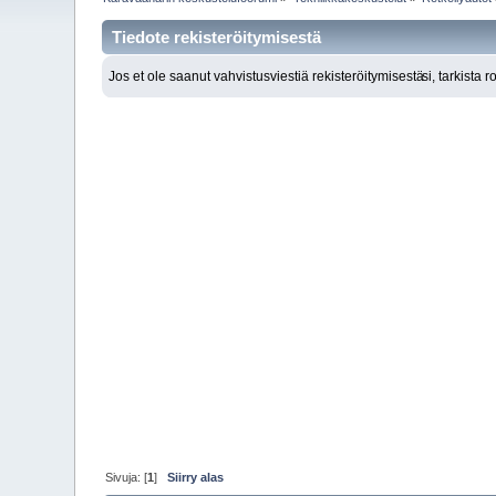
Tiedote rekisteröitymisestä
Jos et ole saanut vahvistusviestiä rekisteröitymisestä
si, tarkista 
Sivuja: [
1
]
Siirry alas