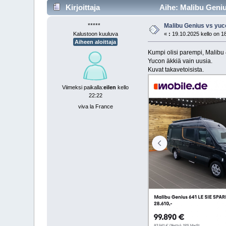
Kirjoittaja
Aihe: Malibu Geniu
*****
Malibu Genius vs yuc
Kalustoon kuuluva
«
:
19.10.2025 kello on 1
Aiheen aloittaja
Kumpi olisi parempi, Malibu 
Yucon äkkiä vain uusia.
Kuvat takavetoisista.
Viimeksi paikalla:
eilen
kello
22:22
viva la France