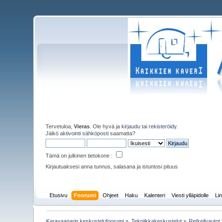
Tervetuloa,
Vieras
. Ole hyvä ja
kirjaudu
tai
rekisteröidy
.
Jäikö
aktivointi sähköposti
saamatta?
Tämä on julkinen tietokone :
Kirjautuaksesi anna tunnus, salasana ja istuntosi pituus
Etusivu
Foorumi
Ohjeet
Haku
Kalenteri
Viesti ylläpidolle
Lin
Karavaanarin keskustelufoorumi
»
Tekniikkakeskustelut
»
Retkeilyautot