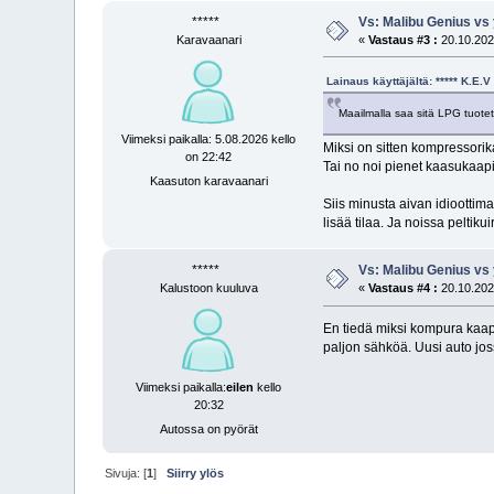
*****
Vs: Malibu Genius vs
Karavaanari
«
Vastaus #3 :
20.10.2025
Lainaus käyttäjältä: ***** K.E
Maailmalla saa sitä LPG tuotet
Viimeksi paikalla: 5.08.2026 kello
Miksi on sitten kompressori
on 22:42
Tai no noi pienet kaasukaapi
Kaasuton karavaanari
Siis minusta aivan idioottima
lisää tilaa. Ja noissa peltiku
*****
Vs: Malibu Genius vs
Kalustoon kuuluva
«
Vastaus #4 :
20.10.2025
En tiedä miksi kompura kaapp
paljon sähköä. Uusi auto jos
Viimeksi paikalla:
eilen
kello
20:32
Autossa on pyörät
Sivuja: [
1
]
Siirry ylös