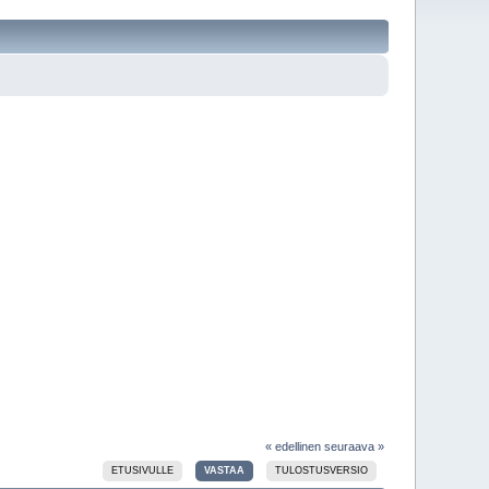
« edellinen
seuraava »
ETUSIVULLE
VASTAA
TULOSTUSVERSIO