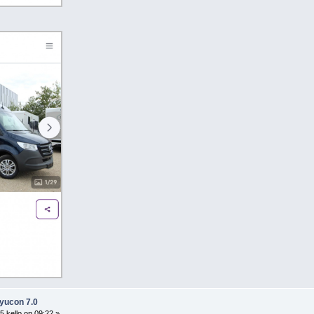
 yucon 7.0
 kello on 09:22 »