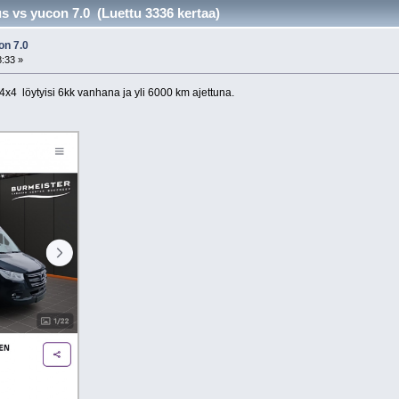
s vs yucon 7.0 (Luettu 3336 kertaa)
on 7.0
8:33 »
4x4 löytyisi 6kk vanhana ja yli 6000 km ajettuna.