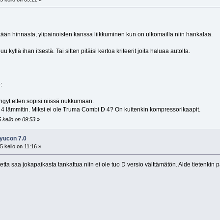
tään hinnasta, ylipainoisten kanssa liikkuminen kun on ulkomailla niin hankalaa.
 kyllä ihan itsestä. Tai sitten pitäisi kertoa kriteerit joita haluaa autolta.
:
gyt etten sopisi niissä nukkumaan.
lämmitin. Miksi ei ole Truma Combi D 4? On kuitenkin kompressorikaapit.
 kello on 09:53
»
 yucon 7.0
 kello on 11:16 »
etta saa jokapaikasta tankattua niin ei ole tuo D versio välttämätön. Alde tietenkin