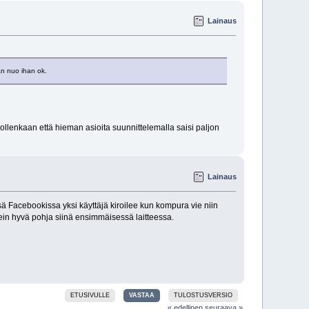
Lainaus
an nuo ihan ok.
 ollenkaan että hieman asioita suunnittelemalla saisi paljon
Lainaus
ä Facebookissa yksi käyttäjä kiroilee kun kompura vie niin
ein hyvä pohja siinä ensimmäisessä laitteessa.
ETUSIVULLE
VASTAA
TULOSTUSVERSIO
« edellinen
seuraava »