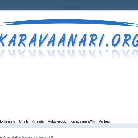
rekisteriseloste
kkikirjasto
Chatti
Kirjaudu
Rekisteröidy
KaravaanariWiki
Portaali
»
Aihe:
Malibu Genius vs yucon 7.0