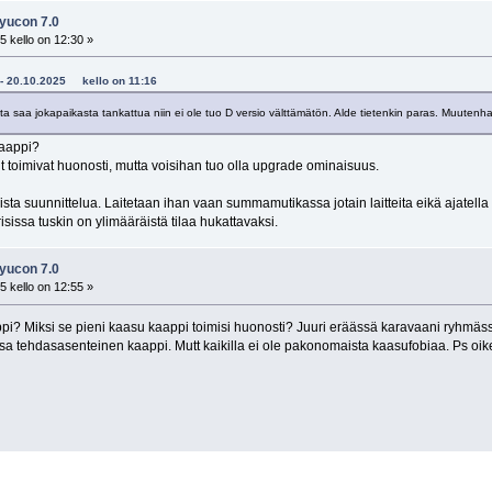
 yucon 7.0
 kello on 12:30 »
.V - 20.10.2025 kello on 11:16
ta saa jokapaikasta tankattua niin ei ole tuo D versio välttämätön. Alde tietenkin paras. Muutenh
kaappi?
t toimivat huonosti, mutta voisihan tuo olla upgrade ominaisuus.
ista suunnittelua. Laitetaan ihan vaan summamutikassa jotain laitteita eikä ajatella
irisissa tuskin on ylimääräistä tilaa hukattavaksi.
 yucon 7.0
 kello on 12:55 »
i? Miksi se pieni kaasu kaappi toimisi huonosti? Juuri eräässä karavaani ryhmäss
sa tehdasasenteinen kaappi. Mutt kaikilla ei ole pakonomaista kaasufobiaa. Ps oik