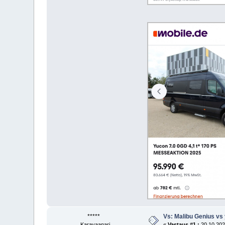
*****
Vs: Malibu Genius vs
Karavaanari
«
Vastaus #1 :
20.10.2025