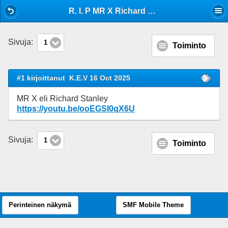
Mobile View
R. I. P MR X Richard Stanley
Sivuja:
1
Toiminto
#1 kirjoittanut
K.E.V 16 Oct 2025
MR X eli Richard Stanley
https://youtu.be/ooEGSI0qX6U
Sivuja:
1
Toiminto
Perinteinen näkymä
SMF Mobile Theme