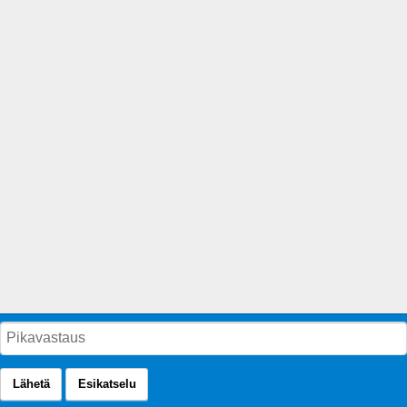
Lähetä
Esikatselu