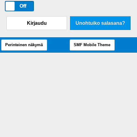
On
Off
Kirjaudu
Unohtuiko salasana?
Perinteinen näkymä
SMF Mobile Theme