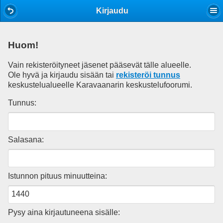
Mobile View
Kirjaudu
Huom!
Vain rekisteröityneet jäsenet pääsevät tälle alueelle.
Ole hyvä ja kirjaudu sisään tai
rekisteröi tunnus
keskustelualueelle Karavaanarin keskustelufoorumi.
Tunnus:
Salasana:
Istunnon pituus minuutteina:
Pysy aina kirjautuneena sisälle: