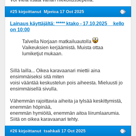
#25 kirjoittanut
Mjerica 17 Oct 2025
Lainaus käyttäjältä: ***** ktako - 17.10.2025 kello
on 10:00
Talvella Norjaan matkailuautolla
Vaikeuksien kerjäämistä. Muista ottaa
lumiketjut mukaan.
Sillä lailla... Oikea karavaanari miettii aina
ensimmäiseksi sitä miten
voisi vääntää keskustelun pois aiheesta. Mieluusti jo
ensimmäisellä sivulla.
Vähemmän rajoittavia aiheita ja tylsää keskittymistä,
enemmän höpinää,
enemmän hymiöitä, enemmän aitoa liirumlaarumia.
Siitä on oikea karavaanari tehty.
#26 kirjoittanut
tsahkali 17 Oct 2025