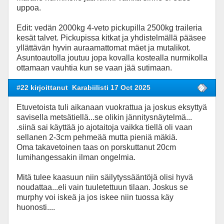
uppoa.
Edit: vedän 2000kg 4-veto pickupilla 2500kg traileria
kesät talvet. Pickupissa kitkat ja yhdistelmällä pääsee
yllättävän hyvin auraamattomat mäet ja mutalikot.
Asuntoautolla joutuu jopa kovalla kostealla nurmikolla
ottamaan vauhtia kun se vaan jää sutimaan.
#22 kirjoittanut
Karabiilisti 17 Oct 2025
Etuvetoista tuli aikanaan vuokrattua ja joskus eksyttyä
savisella metsätiellä...se olikin jännitysnäytelmä...
.siinä sai käyttää jo ajotaitoja vaikka tiellä oli vaan
sellanen 2-3cm pehmeää mutta pieniä mäkiä.
Oma takavetoinen taas on porskuttanut 20cm
lumihangessakin ilman ongelmia.
Mitä tulee kaasuun niin säilytyssääntöjä olisi hyvä
noudattaa...eli vain tuuletettuun tilaan. Joskus se
murphy voi iskeä ja jos iskee niin tuossa käy
huonosti....