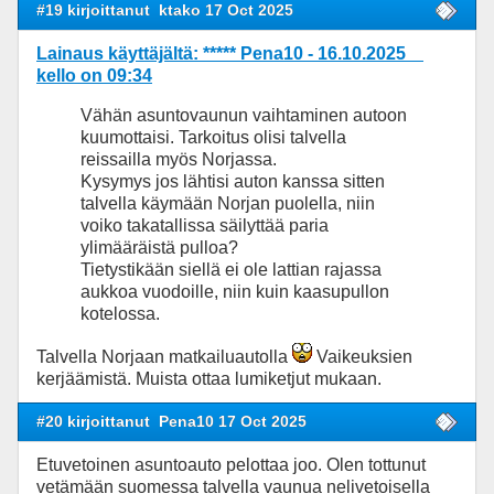
#19 kirjoittanut
ktako 17 Oct 2025
Lainaus käyttäjältä: ***** Pena10 - 16.10.2025
kello on 09:34
Vähän asuntovaunun vaihtaminen autoon
kuumottaisi. Tarkoitus olisi talvella
reissailla myös Norjassa.
Kysymys jos lähtisi auton kanssa sitten
talvella käymään Norjan puolella, niin
voiko takatallissa säilyttää paria
ylimääräistä pulloa?
Tietystikään siellä ei ole lattian rajassa
aukkoa vuodoille, niin kuin kaasupullon
kotelossa.
Talvella Norjaan matkailuautolla
Vaikeuksien
kerjäämistä. Muista ottaa lumiketjut mukaan.
#20 kirjoittanut
Pena10 17 Oct 2025
Etuvetoinen asuntoauto pelottaa joo. Olen tottunut
vetämään suomessa talvella vaunua nelivetoisella