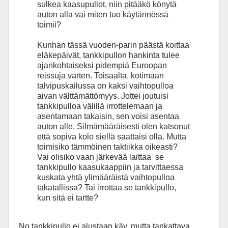
sulkea kaasupullot, niin pitääkö könytä
auton alla vai miten tuo käytännössä
toimii?
Kunhan tässä vuoden-parin päästä koittaa
eläkepäivät, tankkipullon hankinta tulee
ajankohtaiseksi pidempiä Euroopan
reissuja varten. Toisaalta, kotimaan
talvipuskailussa on kaksi vaihtopulloa
aivan välttämättömyys. Jottei joutuisi
tankkipulloa välillä irrottelemaan ja
asentamaan takaisin, sen voisi asentaa
auton alle. Silmämääräisesti olen katsonut
että sopiva kolo siellä saattaisi olla. Mutta
toimisiko tämmöinen taktiikka oikeasti?
Vai olisiko vaan järkevää laittaa se
tankkipullo kaasukaappiin ja tarvittaessa
kuskata yhtä ylimääräistä vaihtopulloa
takatallissa? Tai irrottaa se tankkipullo,
kun sitä ei tartte?
No tankkipullo ei alustaan käy, mutta tankattava