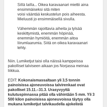
Sillä lailla... Oikea karavaanari miettii aina
ensimmäiseksi sitä miten
voisi vääntää keskustelun pois aiheesta.
Mieluusti jo ensimmäisellä sivulla.
Vähemmän rajoittavia aiheita ja tylsää
keskittymistä, enemmän höpinää,
enemmän hymiöitä, enemmän aitoa
liirumlaarumia. Siitä on oikea karavaanari
tehty.
Niin. Lumiketjut taisi olla näissä kamppeissa
pakolliset talviseen aikaan jos Norjassa meinaa
liikkua.
EDIT:
Kokonaismassaltaan yli 3,5 tonnin
painoisissa ajoneuvoissa talvirenkaat ovat
pakolliset 15.11.–31.3. Urasyvyyttä
kulutuspinnassa pitää olla vähintään 5 mm. Yli 3
500 kilon painoisissa ajoneuvoissa täytyy olla
mukana lumiketjut talvikaudella ajokelistä