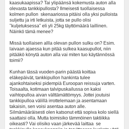
kaasukaapissa? Tai ylipäänsä kokemusta auton alla
olevasta tankkipullosta? Ilmeisesti tuollaisessa
kolmen pullon skenaariossa pitäisi olla yksi pulloista
suljettu ja irti letkuista, jotta se pullo olisi
"kuljetuksessa" eli yli 25kg täyttömäärä laillinen.
Näinkö tämä menee?
Missä tuollaisen allla olevan pullon sulku on? Esim.
laivaan ajaessa kun pitää sulkea kaasupullot, niin
pitääkö könytä auton alla vai miten tuo käytännössä
toimii?
Kunhan tässä vuoden-parin päästä koittaa
eläkepäivät, tankkipullon hankinta tulee
ajankohtaiseksi pidempiä Euroopan reissuja varten.
Toisaalta, kotimaan talvipuskailussa on kaksi
vaihtopulloa aivan välttämättömyys. Jottei joutuisi
tankkipulloa välillä irrottelemaan ja asentamaan
takaisin, sen voisi asentaa auton alle.
Silmämääräisesti olen katsonut että sopiva kolo siellä
saattaisi olla. Mutta toimisiko tämmöinen taktiikka
oikeasti? Vai olisiko vaan järkevää laittaa se