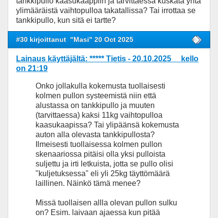
tankkipullo kaasukaappiin ja tarvittaessa kuskata yhtä
ylimääräistä vaihtopulloa takatallissa? Tai irrottaa se
tankkipullo, kun sitä ei tartte?
#30 kirjoittanut
"Masi" 20 Oct 2025
Lainaus käyttäjältä: ***** Tietis - 20.10.2025 kello
on 21:19
Onko jollakulla kokemusta tuollaisesti
kolmen pullon systeemistä niin että
alustassa on tankkipullo ja muuten
(tarvittaessa) kaksi 11kg vaihtopulloa
kaasukaapissa? Tai ylipäänsä kokemusta
auton alla olevasta tankkipullosta?
Ilmeisesti tuollaisessa kolmen pullon
skenaariossa pitäisi olla yksi pulloista
suljettu ja irti letkuista, jotta se pullo olisi
"kuljetuksessa" eli yli 25kg täyttömäärä
laillinen. Näinkö tämä menee?
Missä tuollaisen allla olevan pullon sulku
on? Esim. laivaan ajaessa kun pitää