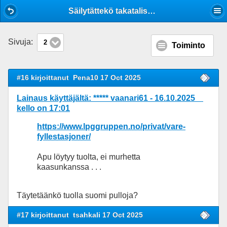
Mobile View
Säilytättekö takatalissa ylimääräisiä kaasupulloja?
Sivuja:
2
Toiminto
#16 kirjoittanut
Pena10 17 Oct 2025
Lainaus käyttäjältä: ***** vaanari61 - 16.10.2025
kello on 17:01
https://www.lpggruppen.no/privat/vare-
fyllestasjoner/
Apu löytyy tuolta, ei murhetta
kaasunkanssa . . .
Täytetäänkö tuolla suomi pulloja?
#17 kirjoittanut
tsahkali 17 Oct 2025