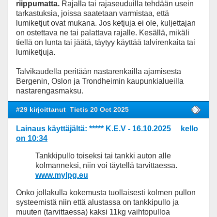
riippumatta.
Rajalla tai rajaseuduilla tehdään usein
tarkastuksia, joissa saatetaan varmistaa, että
lumiketjut ovat mukana. Jos ketjuja ei ole, kuljettajan
on ostettava ne tai palattava rajalle. Kesällä, mikäli
tiellä on lunta tai jäätä, täytyy käyttää talvirenkaita tai
lumiketjuja.
Talvikaudella peritään nastarenkailla ajamisesta
Bergenin, Oslon ja Trondheimin kaupunkialueilla
nastarengasmaksu.
#29 kirjoittanut
Tietis 20 Oct 2025
Lainaus käyttäjältä: ***** K.E.V - 16.10.2025 kello
on 10:34
Tankkipullo toiseksi tai tankki auton alle
kolmanneksi, niin voi täytellä tarvittaessa.
www.mylpg.eu
Onko jollakulla kokemusta tuollaisesti kolmen pullon
systeemistä niin että alustassa on tankkipullo ja
muuten (tarvittaessa) kaksi 11kg vaihtopulloa