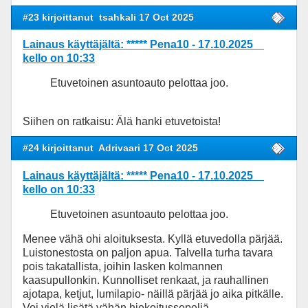
#23 kirjoittanut
tsahkali 17 Oct 2025
Lainaus käyttäjältä: ***** Pena10 - 17.10.2025
kello on 10:33
Etuvetoinen asuntoauto pelottaa joo.
Siihen on ratkaisu: Älä hanki etuvetoista!
#24 kirjoittanut
Adrivaari 17 Oct 2025
Lainaus käyttäjältä: ***** Pena10 - 17.10.2025
kello on 10:33
Etuvetoinen asuntoauto pelottaa joo.
Menee vähä ohi aloituksesta. Kyllä etuvedolla pärjää.
Luistonestosta on paljon apua. Talvella turha tavara
pois takatallista, joihin lasken kolmannen
kaasupullonkin. Kunnolliset renkaat, ja rauhallinen
ajotapa, ketjut, lumilapio- näillä pärjää jo aika pitkälle.
Voi vielä lisätä vähän hiekoitussepeliä.