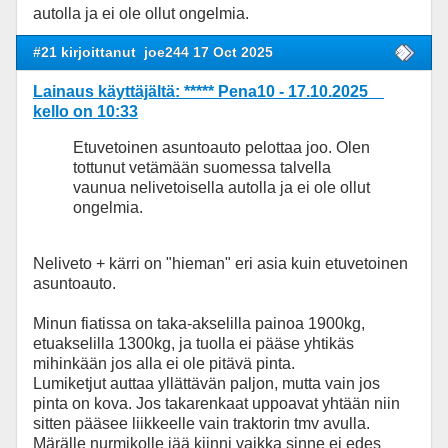
autolla ja ei ole ollut ongelmia.
#21 kirjoittanut
joe244 17 Oct 2025
Lainaus käyttäjältä: ***** Pena10 - 17.10.2025
kello on 10:33
Etuvetoinen asuntoauto pelottaa joo. Olen
tottunut vetämään suomessa talvella
vaunua nelivetoisella autolla ja ei ole ollut
ongelmia.
Neliveto + kärri on "hieman" eri asia kuin etuvetoinen
asuntoauto.
Minun fiatissa on taka-akselilla painoa 1900kg,
etuakselilla 1300kg, ja tuolla ei pääse yhtikäs
mihinkään jos alla ei ole pitävä pinta.
Lumiketjut auttaa yllättävän paljon, mutta vain jos
pinta on kova. Jos takarenkaat uppoavat yhtään niin
sitten pääsee liikkeelle vain traktorin tmv avulla.
Märälle nurmikolle jää kiinni vaikka sinne ei edes