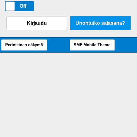
On
Off
Kirjaudu
Unohtuiko salasana?
Perinteinen näkymä
SMF Mobile Theme