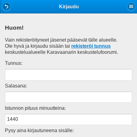
Mobile View
Kirjaudu
Huom!
Vain rekisteröityneet jäsenet pääsevät tälle alueelle.
Ole hyvä ja kirjaudu sisään tai
rekisteröi tunnus
keskustelualueelle Karavaanarin keskustelufoorumi.
Tunnus:
Salasana:
Istunnon pituus minuutteina:
Pysy aina kirjautuneena sisälle: