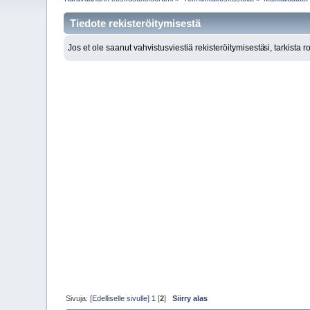
Tiedote rekisteröitymisestä
Jos et ole saanut vahvistusviestiä rekisteröitymisestä
si, tarkista 
Sivuja:
[Edelliselle sivulle]
1
[
2
]
Siirry alas