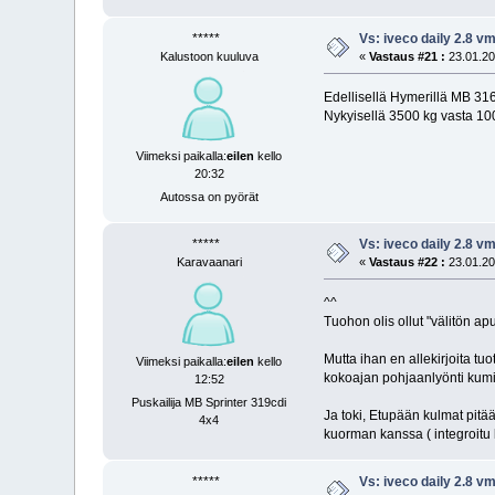
*****
Vs: iveco daily 2.8 
Kalustoon kuuluva
«
Vastaus #21 :
23.01.20
Edellisellä Hymerillä MB 316
Nykyisellä 3500 kg vasta 100
Viimeksi paikalla:
eilen
kello
20:32
Autossa on pyörät
*****
Vs: iveco daily 2.8 
Karavaanari
«
Vastaus #22 :
23.01.20
^^
Tuohon olis ollut "välitön ap
Mutta ihan en allekirjoita tu
Viimeksi paikalla:
eilen
kello
kokoajan pohjaanlyönti kumi
12:52
Puskailija MB Sprinter 319cdi
Ja toki, Etupään kulmat pitä
4x4
kuorman kanssa ( integroitu k
*****
Vs: iveco daily 2.8 