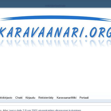
rekisteriseloste
kkikirjasto
Chatti
Kirjaudu
Rekisteröidy
KaravaanariWiki
Portaali
»
Aihe:
iveco daily 2.8 vm.2001 eturenkaiden ulkoreunan kuluminen