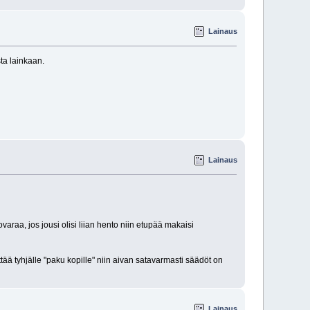
Lainaus
ta lainkaan.
Lainaus
varaa, jos jousi olisi liian hento niin etupää makaisi
ää tyhjälle "paku kopille" niin aivan satavarmasti säädöt on
Lainaus