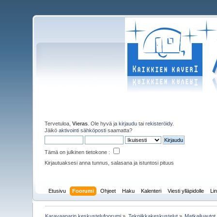
Tervetuloa,
Vieras
. Ole hyvä ja
kirjaudu
tai
rekisteröidy
.
Jäikö
aktivointi sähköposti
saamatta?
Tämä on julkinen tietokone :
Kirjautuaksesi anna tunnus, salasana ja istuntosi pituus
Etusivu
Foorumi
Ohjeet
Haku
Kalenteri
Viesti ylläpidolle
Lin
Karavaanarin keskustelufoorumi
»
Tekniikkakeskustelut
»
Matkailuautot