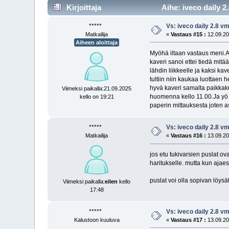
Kirjoittaja
Aihe: iveco daily 
*****
Vs: iveco daily 2.8 
Matkailija
«
Vastaus #15 :
12.09.20
Aiheen aloittaja
Myöhä iltaan vastaus meni.Aja
kaveri sanoi ettei tiedä mitä
lähdin liikkeelle ja kaksi ka
tultiin niin kaukaa luottaen 
hyvä kaveri samalta paikkakun
Viimeksi paikalla:21.09.2025
huomenna kello 11.00.Ja yö 
kello on 19:21
paperin mittauksesta joten as
*****
Vs: iveco daily 2.8 
Matkailija
«
Vastaus #16 :
13.09.20
jos etu tukivarsien puslat o
haritukselle. mutta kun aja
puslat voi olla sopivan löysät
Viimeksi paikalla:
eilen
kello
17:48
*****
Vs: iveco daily 2.8 
Kalustoon kuuluva
«
Vastaus #17 :
13.09.20