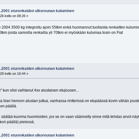
vm.2001 eturenkaiden ulkoreunan kuluminen
26 kello on 08:26 »
 2004 3500 kg integroitu ajoin 55tkm enkä huomannut tuollaista renkaitten kulumis
tkm joista samoilla renkailla yli 70tkm ei myöskään kulumaa tosin on Fiat
vm.2001 eturenkaiden ulkoreunan kuluminen
26 kello on 16:44 »
u" kun olisi vaihtanut 4xx alustaisen etujousen...
ota liian hennon alustan juttua, vanhassa rintterissä on etupäässä kovin vähän jousto
en päällä.
ä säätää kuorma huomioiden, jos se on vaan väännelty sinne mitä tehdas arvot näytt
ori päällä) pielessä.
vm.2001 eturenkaiden ulkoreunan kuluminen