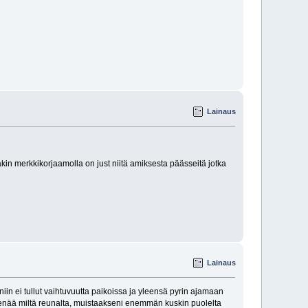
Lainaus
kin merkkikorjaamolla on just niitä amiksesta päässeitä jotka
Lainaus
iin ei tullut vaihtuvuutta paikoissa ja yleensä pyrin ajamaan
a enää miltä reunalta, muistaakseni enemmän kuskin puolelta