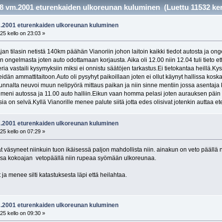
2.8 vm.2001 eturenkaiden ulkoreunan kuluminen (Luettu 11532 ker
vm.2001 eturenkaiden ulkoreunan kuluminen
25 kello on 23:03 »
n tilasin netistä 140km päähän Vianoriin johon laitoin kaikki tiedot autosta ja ong
än ongelmasta joten auto odottamaan korjausta. Aika oli 12.00 niin 12.04 tuli tieto e
veria vastaili kysymyksiin miksi ei onnistu säätöjen tarkastus.Ei tietokantaa heillä.
heidän ammattitaitoon.Auto oli pysyhyt paikoillaan joten ei ollut käynyt hallissa kosk
nalta neuvoi muun nelipyörä mittaus paikan ja niin sinne mentiin jossa asentaja kats
meni autossa ja 11.00 auto halliin.Eikun vaan homma pelasi joten aurauksen päin 
ia on selvä.Kyllä Vianorille menee palute siitä jotta edes olisivat jotenkin auttaa e
vm.2001 eturenkaiden ulkoreunan kuluminen
25 kello on 07:29 »
vat väsyneet niinkuin tuon ikäisessä paljon mahdollista niin. ainakun on veto päällä
essa kokoajan vetopäällä niin rupeaa syömään ulkoreunaa.
 ja menee silti katastuksesta läpi että heilahtaa.
vm.2001 eturenkaiden ulkoreunan kuluminen
25 kello on 09:30 »