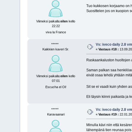
Tuo kukkosen korjaamo on h
Suosittelen jos on kuopion 
Viimeksi paikalla:
eilen
kello
22:22
viva la France
*****
Vs: iveco daily 2.8 
Kaikkien kaveri Sr.
«
Vastaus #18 :
13.09.20
Raskaankaluston huoltojen 
Saman palkan saa henkilöauto
eivät osaa tehdä yhtään mitää
Viimeksi paikalla:
eilen
kello
07:01
Sit se ei vaadi kuin yhden 
Escucha el Oi!
Eli täysin kiinni paikasta ja k
*****
Vs: iveco daily 2.8 
Karavaanari
«
Vastaus #19 :
22.01.20
Minulla kävi niin että kesär
lähempänä tien reunaa pois u