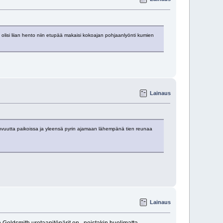
i olisi liian hento niin etupää makaisi kokoajan pohjaanlyönti kumien
Lainaus
ihtuvuutta paikoissa ja yleensä pyrin ajamaan lähempänä tien reunaa
Lainaus