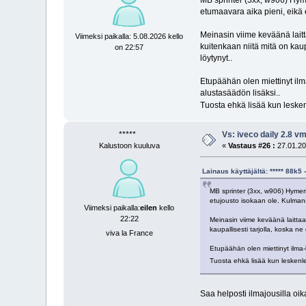
MB sprinter (3xx, w906) Hyme
etumaavara aika pieni, eikä 
Meinasin viime keväänä laitta
Viimeksi paikalla: 5.08.2026 kello
kuitenkaan niitä mitä on kaup
on 22:57
löytynyt..
Etupäähän olen miettinyt ilm
alustasäädön lisäksi..
Tuosta ehkä lisää kun leskenl
*****
Vs: iveco daily 2.8 
Kalustoon kuuluva
«
Vastaus #26 :
27.01.20
Lainaus käyttäjältä: ***** 88k
MB sprinter (3xx, w906) Hymeri
etujousto isokaan ole. Kulmans
Viimeksi paikalla:
eilen
kello
22:22
Meinasin viime keväänä laittaa 
kaupallisesti tarjolla, koska n
viva la France
Etupäähän olen miettinyt ilma-
Tuosta ehkä lisää kun leskenleh
Saa helposti ilmajousilla oik