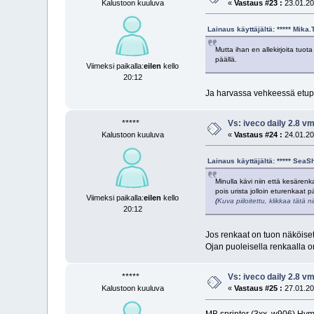
Kalustoon kuuluva
«
Vastaus #23 :
23.01.20
Lainaus käyttäjältä: ***** Mik
Mutta ihan en allekirjoita tuot
päällä.
Viimeksi paikalla:
eilen
kello
20:12
Ja harvassa vehkeessä etup
*****
Vs: iveco daily 2.8 
Kalustoon kuuluva
«
Vastaus #24 :
24.01.20
Lainaus käyttäjältä: ***** Sea
Minulla kävi niin että kesären
pois urista jolloin eturenkaat
Viimeksi paikalla:
eilen
kello
(
Kuva piiloitettu, klikkaa tätä 
20:12
Jos renkaat on tuon näköiset
Ojan puoleisella renkaalla 
*****
Vs: iveco daily 2.8 
Kalustoon kuuluva
«
Vastaus #25 :
27.01.202