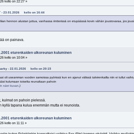
26 kello on 22:27 »
a.T - 23.01.2026 kello on 16:44
a liian hennon alustan juttua, vanhassa rintterissä on etupäässä kovin vähän joustovaraa, jos jous
ää on painava.
vm.2001 eturenkaiden ulkoreunan kuluminen
26 kello on 10:04 »
Sharky - 22.01.2026 kello on 20:15
kaat oli useamman vuoden samoissa pyörissä kun en ajanut välissä talvirenkailla niin ei tullut va
 pääsi kulumaan toiselta reunaltaan pahoin
niin näet kuvan
.)
, kulmat on pahoin pielessä.
on kyllä tapana kulua enemmän mutta ei reunoista.
vm.2001 eturenkaiden ulkoreunan kuluminen
6 kello on 11:11 »