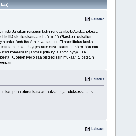
taa)
Lainaus
elmista.Ja eikun reissuun kohti rengasliikettä.Vast
aanotossa
ttei heillä ole tietokantaa tehdä mitään?kesken ruokailun
Kysyin onko tämä tässä niin vastaus on.Ei harmittelua koska
a muutama asia näkyi jos auto olisi liikkunut.Eipä mitään niin
oi koneeltaan ja totesi jotta kyllä arvot löytyy.Tule
peetä, Kuopion Iveco saa pisteet! sain mukaan tulostetun
teenpäin!
Lainaus
 niin kampeaa eturenkaita auraukselle. jarrutuksessa taas
Lainaus