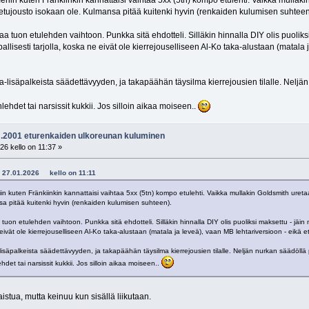
riin kuten Fränkiinkin kannattaisi vaihtaa 5xx (5tn) kompo etulehti. Vaikka mullakin
etujousto isokaan ole. Kulmansa pitää kuitenki hyvin (renkaiden kulumisen suhteen
a tuon etulehden vaihtoon. Punkka sitä ehdotteli. Silläkin hinnalla DIY olis puoliks
allisesti tarjolla, koska ne eivät ole kierrejouselliseen Al-Ko taka-alustaan (matal
a-lisäpalkeista säädettävyyden, ja takapäähän täysilma kierrejousien tilalle. Nelj
ehdet tai narsissit kukkii. Jos silloin aikaa moiseen..
vm.2001 eturenkaiden ulkoreunan kuluminen
26 kello on 11:37 »
5 - 27.01.2026 kello on 11:11
in kuten Fränkiinkin kannattaisi vaihtaa 5xx (5tn) kompo etulehti. Vaikka mullakin Goldsmith uretaa
a pitää kuitenki hyvin (renkaiden kulumisen suhteen).
tuon etulehden vaihtoon. Punkka sitä ehdotteli. Silläkin hinnalla DIY olis puoliksi maksettu - jäin
e eivät ole kierrejouselliseen Al-Ko taka-alustaan (matala ja leveä), vaan MB lehtariversioon - eikä
lisäpalkeista säädettävyyden, ja takapäähän täysilma kierrejousien tilalle. Neljän nurkan säädöll
det tai narsissit kukkii. Jos silloin aikaa moiseen..
aistua, mutta keinuu kun sisällä liikutaan.