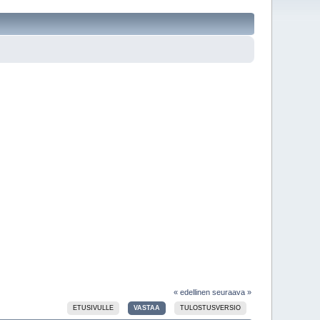
« edellinen
seuraava »
ETUSIVULLE
VASTAA
TULOSTUSVERSIO