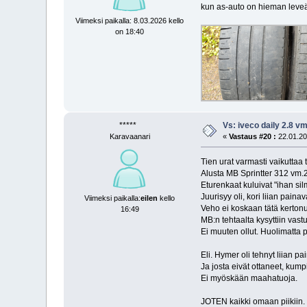
kun as-auto on hieman leveäm
Viimeksi paikalla: 8.03.2026 kello
on 18:40
*****
Vs: iveco daily 2.8 
Karavaanari
«
Vastaus #20 :
22.01.20
Tien urat varmasti vaikutta
Alusta MB Sprintter 312 vm.
Eturenkaat kuluivat "ihan sil
Juurisyy oli, kori liian pain
Viimeksi paikalla:
eilen
kello
Veho ei koskaan tätä kertonut
16:49
MB:n tehtaalta kysyttiin vas
Ei muuten ollut. Huolimatta p
Eli. Hymer oli tehnyt liian 
Ja josta eivät ottaneet, kum
Ei myöskään maahatuoja.
JOTEN kaikki omaan piikiin. 