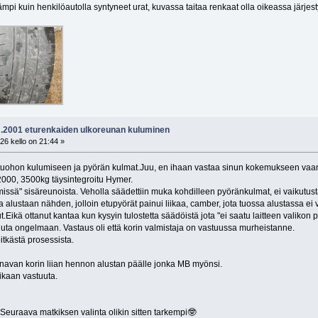
pi kuin henkilöautolla syntyneet urat, kuvassa taitaa renkaat olla oikeassa järjest
vm.2001 eturenkaiden ulkoreunan kuluminen
26 kello on 21:44 »
a tuohon kulumiseen ja pyörän kulmat.Juu, en ihaan vastaa sinun kokemukseen vaa
2000, 3500kg täysintegroitu Hymer.
missä" sisäreunoista. Veholla säädettiin muka kohdilleen pyöränkulmat, ei vaikutusta
ava alustaan nähden, jolloin etupyörät painui liikaa, camber, jota tuossa alustassa ei 
.Eikä ottanut kantaa kun kysyin tulostetta säädöistä jota "ei saatu laitteen valikon p
tuuta ongelmaan. Vastaus oli että korin valmistaja on vastuussa murheistanne.
itkästä prosessista.
painavan korin liian hennon alustan päälle jonka MB myönsi.
pikaan vastuuta.
Seuraava matkiksen valinta olikin sitten tarkempi🤓