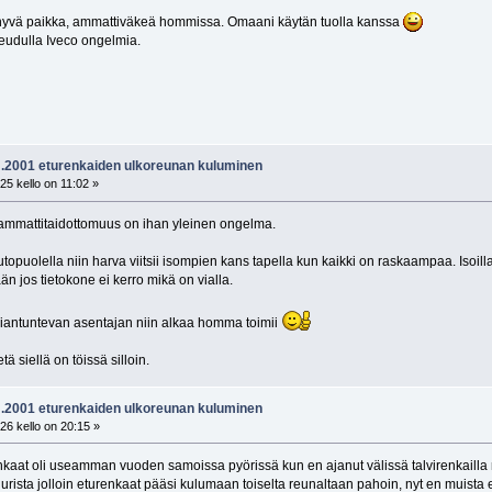
yvä paikka, ammattiväkeä hommissa. Omaani käytän tuolla kanssa
seudulla Iveco ongelmia.
vm.2001 eturenkaiden ulkoreunan kuluminen
25 kello on 11:02 »
ammattitaidottomuus on ihan yleinen ongelma.
puolella niin harva viitsii isompien kans tapella kun kaikki on raskaampaa. Isoilla
n jos tietokone ei kerro mikä on vialla.
asiantuntevan asentajan niin alkaa homma toimii
etä siellä on töissä silloin.
vm.2001 eturenkaiden ulkoreunan kuluminen
26 kello on 20:15 »
enkaat oli useamman vuoden samoissa pyörissä kun en ajanut välissä talvirenkailla n
rista jolloin eturenkaat pääsi kulumaan toiselta reunaltaan pahoin, nyt en muist