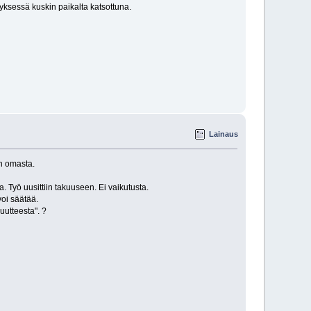
yksessä kuskin paikalta katsottuna.
Lainaus
n omasta.
. Työ uusittiin takuuseen. Ei vaikutusta.
voi säätää.
uutteesta". ?