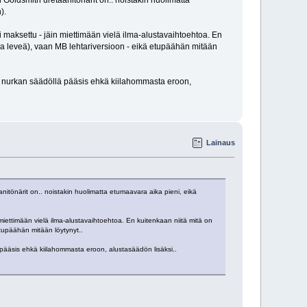
 Goldsmith uretaanitönärit on.. noistakin huolimatta
).
i maksettu - jäin miettimään vielä ilma-alustavaihtoehtoa. En
a ja leveä), vaan MB lehtariversioon - eikä etupäähän mitään
än nurkan säädöllä pääsis ehkä kiilahommasta eroon,
Lainaus
nitönärit on.. noistakin huolimatta etumaavara aika pieni, eikä
 miettimään vielä ilma-alustavaihtoehtoa. En kuitenkaan niitä mitä on
 etupäähän mitään löytynyt..
ä pääsis ehkä kiilahommasta eroon, alustasäädön lisäksi..