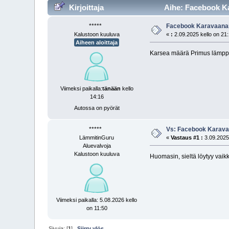
Kirjoittaja
Aihe: Facebook Kar
*****
Facebook Karavaanari
Kalustoon kuuluva
«
:
2.09.2025 kello on 21
Aiheen aloittaja
Karsea määrä Primus lämppä
Viimeksi paikalla:
tänään
kello
14:16
Autossa on pyörät
*****
Vs: Facebook Karavaa
LämmitinGuru
«
Vastaus #1 :
3.09.2025 
Aluevalvoja
Kalustoon kuuluva
Huomasin, sieltä löytyy vaikk
Viimeksi paikalla: 5.08.2026 kello
on 11:50
Sivuja: [
1
]
Siirry ylös