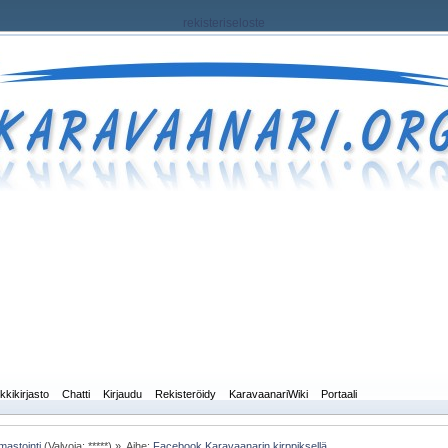
rekisteriseloste
kkikirjasto
Chatti
Kirjaudu
Rekisteröidy
KaravaanariWiki
Portaali
mastointi
(Valvoja: *****) »
Aihe:
Facebook Karavaanarin kirppiksellä