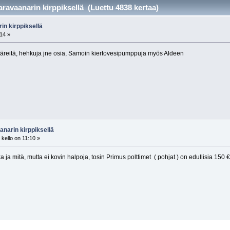
avaanarin kirppiksellä (Luettu 4838 kertaa)
n kirppiksellä
:14 »
reitä, hehkuja jne osia, Samoin kiertovesipumppuja myös Aldeen
narin kirppiksellä
kello on 11:10 »
a ja mitä, mutta ei kovin halpoja, tosin Primus polttimet ( pohjat ) on edullisia 150 €