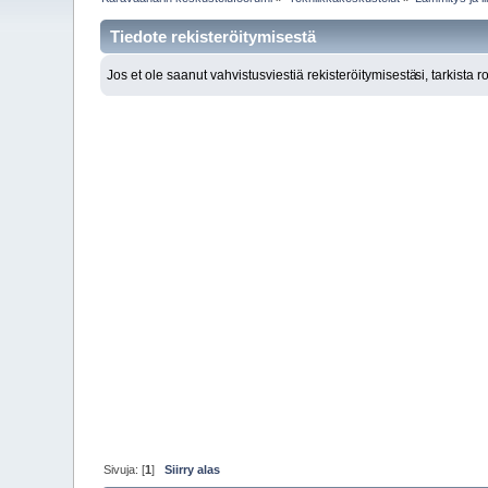
Tiedote rekisteröitymisestä
Jos et ole saanut vahvistusviestiä rekisteröitymisestä
si, tarkista 
Sivuja: [
1
]
Siirry alas