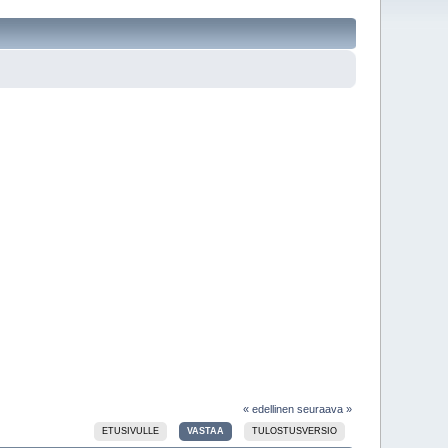
« edellinen
seuraava »
ETUSIVULLE
VASTAA
TULOSTUSVERSIO