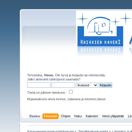
Tervetuloa,
Vieras
. Ole hyvä ja
kirjaudu
tai
rekisteröidy
.
Jäikö
aktivointi sähköposti
saamatta?
Tämä on julkinen tietokone :
Kirjautuaksesi anna tunnus, salasana ja istuntosi pituus
Etusivu
Foorumi
Ohjeet
Haku
Kalenteri
Viesti ylläpidolle
Lin
Karavaanarin keskustelufoorumi
»
Tekniikkakeskustelut
»
Lämmitys ja il