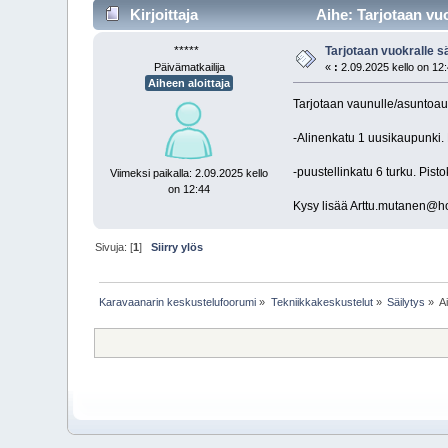
Kirjoittaja
Aihe: Tarjotaan vuo
*****
Tarjotaan vuokralle 
Päivämatkailija
«
:
2.09.2025 kello on 12
Aiheen aloittaja
Tarjotaan vaunulle/asuntoaut
-Alinenkatu 1 uusikaupunki. 
-puustellinkatu 6 turku. Pis
Viimeksi paikalla: 2.09.2025 kello
on 12:44
Kysy lisää Arttu.mutanen@h
Sivuja: [
1
]
Siirry ylös
Karavaanarin keskustelufoorumi
»
Tekniikkakeskustelut
»
Säilytys
»
A