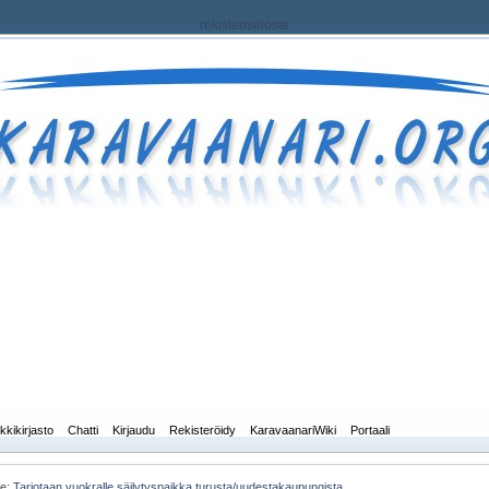
rekisteriseloste
kkikirjasto
Chatti
Kirjaudu
Rekisteröidy
KaravaanariWiki
Portaali
he:
Tarjotaan vuokralle säilytyspaikka turusta/uudestakaupungista