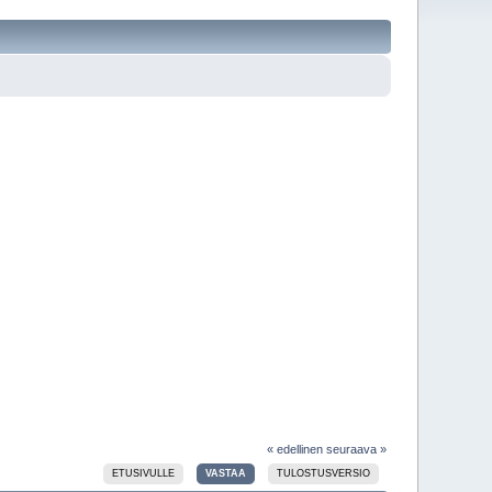
« edellinen
seuraava »
ETUSIVULLE
VASTAA
TULOSTUSVERSIO