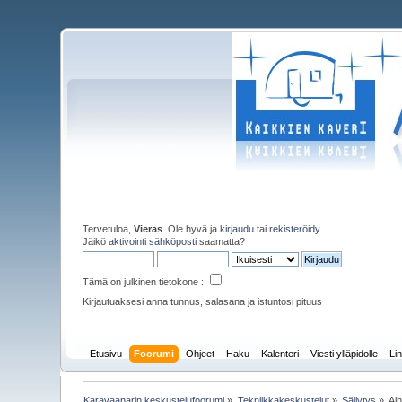
Tervetuloa,
Vieras
. Ole hyvä ja
kirjaudu
tai
rekisteröidy
.
Jäikö
aktivointi sähköposti
saamatta?
Tämä on julkinen tietokone :
Kirjautuaksesi anna tunnus, salasana ja istuntosi pituus
Etusivu
Foorumi
Ohjeet
Haku
Kalenteri
Viesti ylläpidolle
Lin
Karavaanarin keskustelufoorumi
»
Tekniikkakeskustelut
»
Säilytys
»
Ai