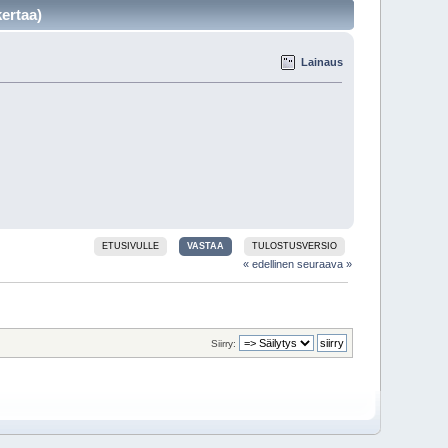
ertaa)
Lainaus
ETUSIVULLE
VASTAA
TULOSTUSVERSIO
« edellinen
seuraava »
Siirry: