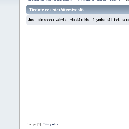
Tiedote rekisteröitymisestä
Jos et ole saanut vahvistusviestiä rekisteröitymisestä
si, tarkista 
Sivuja: [
1
]
Siirry alas