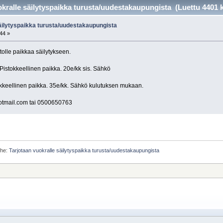
kralle säilytyspaikka turusta/uudestakaupungista (Luettu 4401 k
säilytyspaikka turusta/uudestakaupungista
:44 »
olle paikkaa säilytykseen.
Pistokkeellinen paikka. 20e/kk sis. Sähkö
tokkeellinen paikka. 35e/kk. Sähkö kulutuksen mukaan.
otmail.com tai 0500650763
ihe:
Tarjotaan vuokralle säilytyspaikka turusta/uudestakaupungista