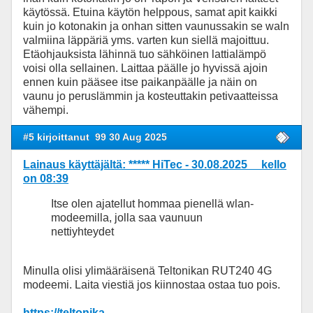
käytössä. Etuina käytön helppous, samat apit kaikki
kuin jo kotonakin ja onhan sitten vaunussakin se waln
valmiina läppäriä yms. varten kun siellä majoittuu.
Etäohjauksista lähinnä tuo sähköinen lattialämpö
voisi olla sellainen. Laittaa päälle jo hyvissä ajoin
ennen kuin pääsee itse paikanpäälle ja näin on
vaunu jo peruslämmin ja kosteuttakin petivaatteissa
vähempi.
#5 kirjoittanut
99 30 Aug 2025
Lainaus käyttäjältä: ***** HiTec - 30.08.2025 kello
on 08:39
Itse olen ajatellut hommaa pienellä wlan-
modeemilla, jolla saa vaunuun
nettiyhteydet
Minulla olisi ylimääräisenä Teltonikan RUT240 4G
modeemi. Laita viestiä jos kiinnostaa ostaa tuo pois.
https://teltonika-