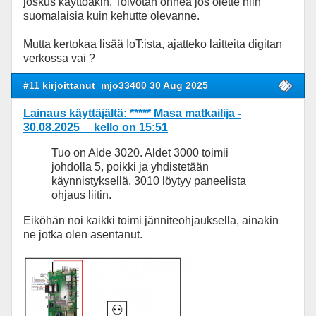
joskus käyttöäkin. Toivotan onnea jos olette niin
suomalaisia kuin kehutte olevanne.
Mutta kertokaa lisää IoT:ista, ajatteko laitteita digitan
verkossa vai ?
#11 kirjoittanut
mjo33400 30 Aug 2025
Lainaus käyttäjältä: ***** Masa matkailija -
30.08.2025 kello on 15:51
Tuo on Alde 3020. Aldet 3000 toimii
johdolla 5, poikki ja yhdistetään
käynnistyksellä. 3010 löytyy paneelista
ohjaus liitin.
Eiköhän noi kaikki toimi jänniteohjauksella, ainakin
ne jotka olen asentanut.