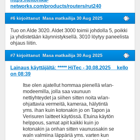
networks.com/products/routers/rut240
#6 kirjoittanut
Masa matkailija 30 Aug 2025
Tuo on Alde 3020. Aldet 3000 toimii johdolla 5, poikki
ja yhdistetään käynnistyksellä. 3010 löytyy paneelista
ohjaus liitin.
#7 kirjoittanut
Masa matkailija 30 Aug 2025
Lainaus käyttäjältä: ***** HiTec - 30.08.2025 kello
on 08:39
Itse olen ajatellut hommaa pienellä wlan-
modeemilla, jolla saa vaunuun
nettiyhteydet ja siihen sitten noita wlan-
ohjattavia vermeitä, kameraa, hälytintä
yms. ihan kuin kotonakin jo on Tapon ja
Verisuren laitteet käytössä. Etuina käytön
helppous, samat apit kaikki kuin jo
kotonakin ja onhan sitten vaunussakin se
waln valmiina läppäriä yms. varten kun