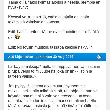
Tämä oli ainakin kolmas aloitus aiheesta, aiempia en
hyväksynyt.
Kovasti vaikuttaa siltä, että aloittajalla on jotain
tekemistä valmistajan kanssa.
Edit: Laitoin reilusti tänne markkinointiosioon. Täällä
ok.
Edit: No löysin muutkin, tässäpä kaikille näkyviin.
#10 kirjoittanut
Lerssinen 30 Aug 2025
Ei "käyttömaksuja" mutta on riippuvainen valmistajan
pilvipalvelun toimivuudesta joka on linkki apin ja
laitteen välillä..?
Jos pysyy tällaisena eikä muutu myöhemmin
maksulliseksi niin mikäpä siinä, releohjaustahan voi
käyttää ihan mihinkä vain vehkeeseen kun osaa
rakentaa mutta tuotteistus ja markkinointi on haettu
tästä karavaaniosiosta ja mikäpä siinä kun näille on