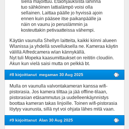
siellä majoittuu. Etäohjauksista lähinnä
tuo sähköinen lattialämpö voisi olla
sellainen. Laittaa päälle jo hyvissä ajoin
ennen kuin pääsee itse paikanpäälle ja
näin on vaunu jo peruslämmin ja
kosteuttakin petivaatteissa vähempi.
Käytän vaunulla Shellyn laitteita, kaikki kiinni alueen
Wlanissa ja yhdellä sovelluksella ne. Kameraa käytin
välillä Alfredcamera wlan kännykällä.
Nyt tuli Mopeka kaasumittaukset on reititin cloudiin.
Akun kun vielä saisi mutta on pelkkä bt.
#8 kirjoittanut
megaman 30 Aug 2025
Mulla on vaunulla valvontakameran kanssa wifi-
pistorasia. Jos kamera tilttaa ja jää offline-tilaan,
pistorasian etäsammutus ja uudelleenkäynnistys
boottaa kameran takas linjoille. Toinen wifi-pistorasia
löytyy vaunusta, sillä nyt voi ohjata lähes mitä vaan.
#9 kirjoittanut
Alan 30 Aug 2025