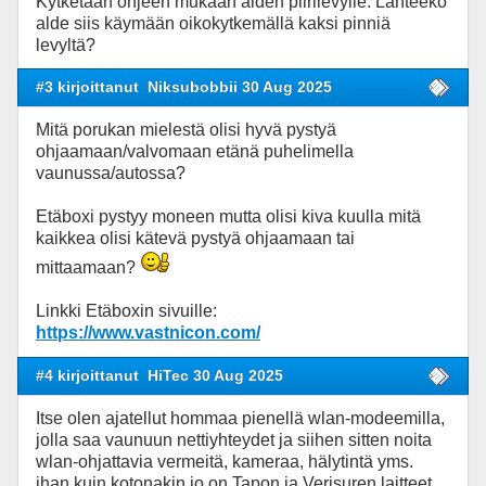
Kytketään ohjeen mukaan alden piirilevylle. Lähteekö
alde siis käymään oikokytkemällä kaksi pinniä
levyltä?
#3 kirjoittanut
Niksubobbii 30 Aug 2025
Mitä porukan mielestä olisi hyvä pystyä
ohjaamaan/valvomaan etänä puhelimella
vaunussa/autossa?
Etäboxi pystyy moneen mutta olisi kiva kuulla mitä
kaikkea olisi kätevä pystyä ohjaamaan tai
mittaamaan?
Linkki Etäboxin sivuille:
https://www.vastnicon.com/
#4 kirjoittanut
HiTec 30 Aug 2025
Itse olen ajatellut hommaa pienellä wlan-modeemilla,
jolla saa vaunuun nettiyhteydet ja siihen sitten noita
wlan-ohjattavia vermeitä, kameraa, hälytintä yms.
ihan kuin kotonakin jo on Tapon ja Verisuren laitteet