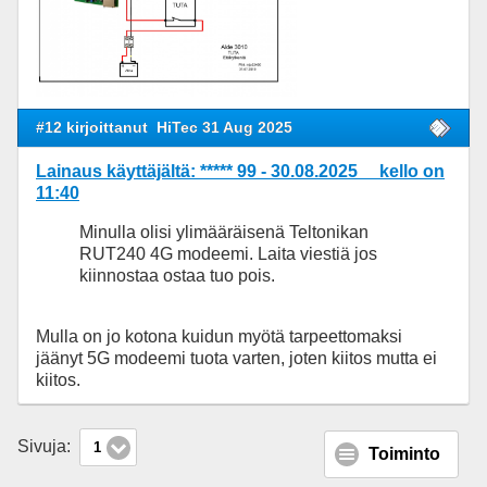
#12 kirjoittanut
HiTec 31 Aug 2025
Lainaus käyttäjältä: ***** 99 - 30.08.2025 kello on
11:40
Minulla olisi ylimääräisenä Teltonikan
RUT240 4G modeemi. Laita viestiä jos
kiinnostaa ostaa tuo pois.
Mulla on jo kotona kuidun myötä tarpeettomaksi
jäänyt 5G modeemi tuota varten, joten kiitos mutta ei
kiitos.
Sivuja:
1
Toiminto