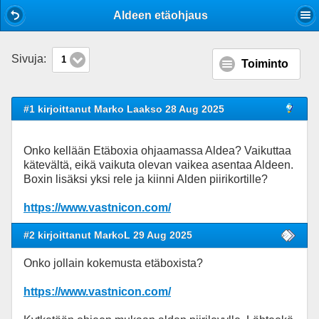
Mobile View
Aldeen etäohjaus
Sivuja:
1
Toiminto
#1 kirjoittanut Marko Laakso 28 Aug 2025
Onko kellään Etäboxia ohjaamassa Aldea? Vaikuttaa
kätevältä, eikä vaikuta olevan vaikea asentaa Aldeen.
Boxin lisäksi yksi rele ja kiinni Alden piirikortille?
https://www.vastnicon.com/
#2 kirjoittanut MarkoL 29 Aug 2025
Onko jollain kokemusta etäboxista?
https://www.vastnicon.com/