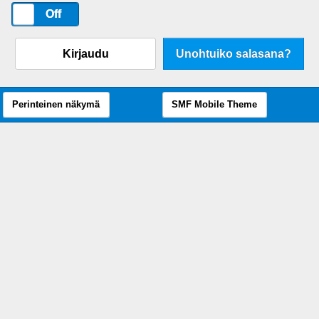
On
Off
Kirjaudu
Unohtuiko salasana?
Perinteinen näkymä
SMF Mobile Theme