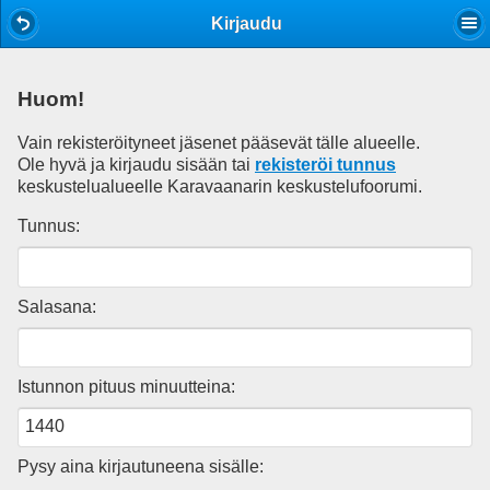
Mobile View
Kirjaudu
Huom!
Vain rekisteröityneet jäsenet pääsevät tälle alueelle.
Ole hyvä ja kirjaudu sisään tai
rekisteröi tunnus
keskustelualueelle Karavaanarin keskustelufoorumi.
Tunnus:
Salasana:
Istunnon pituus minuutteina:
Pysy aina kirjautuneena sisälle: