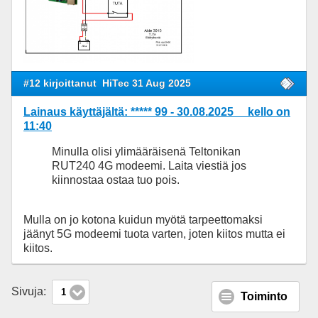
#12 kirjoittanut
HiTec 31 Aug 2025
Lainaus käyttäjältä: ***** 99 - 30.08.2025 kello on
11:40
Minulla olisi ylimääräisenä Teltonikan
RUT240 4G modeemi. Laita viestiä jos
kiinnostaa ostaa tuo pois.
Mulla on jo kotona kuidun myötä tarpeettomaksi
jäänyt 5G modeemi tuota varten, joten kiitos mutta ei
kiitos.
Sivuja:
1
Toiminto