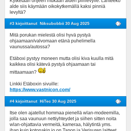
Kytketään ohjeen mukaan alden piirilevylle. Lähteekö
alde siis käymään oikokytkemällä kaksi pinniä
levyltä?
#3 kirjoittanut
Niksubobbii 30 Aug 2025
Mitä porukan mielestä olisi hyvä pystyä
ohjaamaan/valvomaan etänä puhelimella
vaunussa/autossa?
Etäboxi pystyy moneen mutta olisi kiva kuulla mitä
kaikkea olisi kätevä pystyä ohjaamaan tai
mittaamaan?
Linkki Etäboxin sivuille:
https://www.vastnicon.com/
#4 kirjoittanut
HiTec 30 Aug 2025
Itse olen ajatellut hommaa pienellä wlan-modeemilla,
jolla saa vaunuun nettiyhteydet ja siihen sitten noita
wlan-ohjattavia vermeitä, kameraa, hälytintä yms.
ihan kuin kotonakin jo on Tapon ja Verisuren laitteet