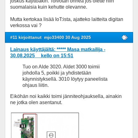
joskus käyttöäkin. Toivotan onnea jos olette niin
suomalaisia kuin kehutte olevanne.
Mutta kertokaa lisää IoT:ista, ajatteko laitteita digitan
verkossa vai ?
#11 kirjoittanut
mjo33400 30 Aug 2025
Lainaus käyttäjältä: ***** Masa matkailija -
30.08.2025 kello on 15:51
Tuo on Alde 3020. Aldet 3000 toimii
johdolla 5, poikki ja yhdistetään
käynnistyksellä. 3010 löytyy paneelista
ohjaus liitin.
Eiköhän noi kaikki toimi jänniteohjauksella, ainakin
ne jotka olen asentanut.