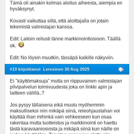
Tämä oli ainakin kolmas aloitus aiheesta, aiempia en
hyväksynyt.
Kovasti vaikuttaa siltä, että aloittajalla on jotain
tekemistä valmistajan kanssa.
Edit: Laitoin reilusti tänne markkinointiosioon. Täällä
ok.
Edit: No löysin muutkin, tässäpä kaikille näkyviin.
#10 kirjoittanut
Lerssinen 30 Aug 2025
Ei "käyttömaksuja" mutta on riippuvainen valmistajan
pilvipalvelun toimivuudesta joka on linkki apin ja
laitteen välillä..?
Jos pysyy tällaisena eikä muutu myöhemmin
maksulliseksi niin mikäpä siinä, releohjaustahan voi
käyttää ihan mihinkä vain vehkeeseen kun osaa
rakentaa mutta tuotteistus ja markkinointi on haettu
tästä karavaaniosiosta ja mikäpä siinä kun näille on