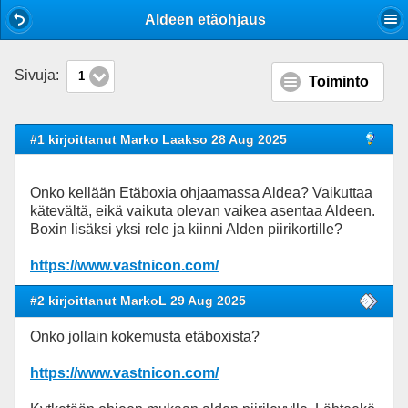
Mobile View
Aldeen etäohjaus
Sivuja:
1
Toiminto
#1 kirjoittanut Marko Laakso 28 Aug 2025
Onko kellään Etäboxia ohjaamassa Aldea? Vaikuttaa
kätevältä, eikä vaikuta olevan vaikea asentaa Aldeen.
Boxin lisäksi yksi rele ja kiinni Alden piirikortille?
https://www.vastnicon.com/
#2 kirjoittanut MarkoL 29 Aug 2025
Onko jollain kokemusta etäboxista?
https://www.vastnicon.com/