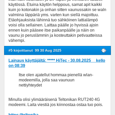
käytössä. Etuina käytön helppous, samat apit kaikki
kuin jo kotonakin ja onhan sitten vaunussakin se waln
valmiina läppäriä yms. varten kun siellä majoittuu.
Etäohjauksista lähinnä tuo sähköinen lattialämpö
voisi olla sellainen. Laittaa päälle jo hyvissä ajoin
ennen kuin pääsee itse paikanpäälle ja näin on
vaunu jo peruslämmin ja kosteuttakin petivaatteissa
vähempi.
#5 kirjoittanut
99 30 Aug 2025
Lainaus käyttäjältä: ***** HiTec - 30.08.2025 kello
on 08:39
Itse olen ajatellut hommaa pienellä wlan-
modeemilla, jolla saa vaunuun
nettiyhteydet
Minulla olisi ylimääräisenä Teltonikan RUT240 4G
modeemi. Laita viestiä jos kiinnostaa ostaa tuo pois.
https://teltonika-