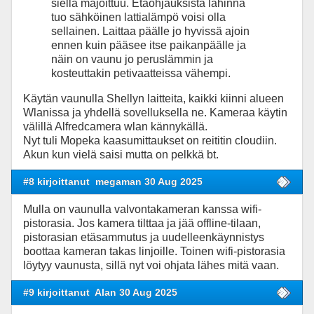
siellä majoittuu. Etäohjauksista lähinnä
tuo sähköinen lattialämpö voisi olla
sellainen. Laittaa päälle jo hyvissä ajoin
ennen kuin pääsee itse paikanpäälle ja
näin on vaunu jo peruslämmin ja
kosteuttakin petivaatteissa vähempi.
Käytän vaunulla Shellyn laitteita, kaikki kiinni alueen
Wlanissa ja yhdellä sovelluksella ne. Kameraa käytin
välillä Alfredcamera wlan kännykällä.
Nyt tuli Mopeka kaasumittaukset on reititin cloudiin.
Akun kun vielä saisi mutta on pelkkä bt.
#8 kirjoittanut
megaman 30 Aug 2025
Mulla on vaunulla valvontakameran kanssa wifi-
pistorasia. Jos kamera tilttaa ja jää offline-tilaan,
pistorasian etäsammutus ja uudelleenkäynnistys
boottaa kameran takas linjoille. Toinen wifi-pistorasia
löytyy vaunusta, sillä nyt voi ohjata lähes mitä vaan.
#9 kirjoittanut
Alan 30 Aug 2025