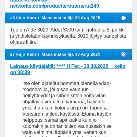
networks.com/products/routers/rut240
#6 kirjoittanut
Masa matkailija 30 Aug 2025
Tuo on Alde 3020. Aldet 3000 toimii johdolla 5, poikki
ja yhdistetään käynnistyksellä. 3010 löytyy paneelista
ohjaus liitin.
#7 kirjoittanut
Masa matkailija 30 Aug 2025
Lainaus käyttäjältä: ***** HiTec - 30.08.2025 kello
on 08:39
Itse olen ajatellut hommaa pienellä wlan-
modeemilla, jolla saa vaunuun
nettiyhteydet ja siihen sitten noita wlan-
ohjattavia vermeitä, kameraa, hälytintä
yms. ihan kuin kotonakin jo on Tapon ja
Verisuren laitteet käytössä. Etuina käytön
helppous, samat apit kaikki kuin jo
kotonakin ja onhan sitten vaunussakin se
waln valmiina läppäriä yms. varten kun