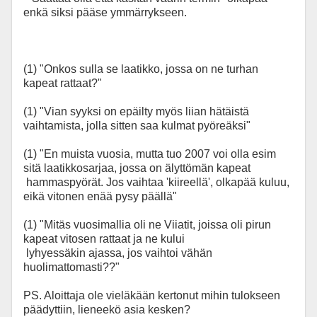
enkä siksi pääse ymmärrykseen.
(1) "Onkos sulla se laatikko, jossa on ne turhan
kapeat rattaat?"
(1) "Vian syyksi on epäilty myös liian hätäistä
vaihtamista, jolla sitten saa kulmat pyöreäksi"
(1) "En muista vuosia, mutta tuo 2007 voi olla esim
sitä laatikkosarjaa, jossa on älyttömän kapeat
hammaspyörät. Jos vaihtaa 'kiireellä', olkapää kuluu,
eikä vitonen enää pysy päällä"
(1) "Mitäs vuosimallia oli ne Viiatit, joissa oli pirun
kapeat vitosen rattaat ja ne kului
lyhyessäkin ajassa, jos vaihtoi vähän
huolimattomasti??"
PS. Aloittaja ole vieläkään kertonut mihin tulokseen
päädyttiin, lieneekö asia kesken?