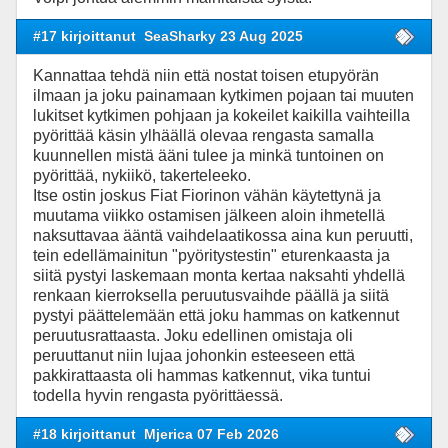
#17 kirjoittanut
SeaSharky 23 Aug 2025
Kannattaa tehdä niin että nostat toisen etupyörän
ilmaan ja joku painamaan kytkimen pojaan tai muuten
lukitset kytkimen pohjaan ja kokeilet kaikilla vaihteilla
pyörittää käsin ylhäällä olevaa rengasta samalla
kuunnellen mistä ääni tulee ja minkä tuntoinen on
pyörittää, nykiikö, takerteleeko.
Itse ostin joskus Fiat Fiorinon vähän käytettynä ja
muutama viikko ostamisen jälkeen aloin ihmetellä
naksuttavaa ääntä vaihdelaatikossa aina kun peruutti,
tein edellämainitun "pyöritystestin" eturenkaasta ja
siitä pystyi laskemaan monta kertaa naksahti yhdellä
renkaan kierroksella peruutusvaihde päällä ja siitä
pystyi päättelemään että joku hammas on katkennut
peruutusrattaasta. Joku edellinen omistaja oli
peruuttanut niin lujaa johonkin esteeseen että
pakkirattaasta oli hammas katkennut, vika tuntui
todella hyvin rengasta pyörittäessä.
#18 kirjoittanut
Mjerica 07 Feb 2026