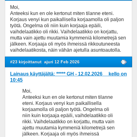
Moi,
Anteeksi kun en ole kertonut miten tilanne eteni.
Korjaus venyi kun paikallisella korjaamolla oli paljon
työtä. Ongelma oli niin kuin korjaaja epäili,
vaihdelaatikko oli rikki. Vaihdelaatikko on korjattu,
mutta vain ajettu muutamia kymmeniä kilometrejä sen
jälkeen. Korjaaja oli myös ihmeissä rikkoutuneesta
vaihdelaatikosta, näin vähän ajetulla asuntoautolla.
#23 kirjoittanut
ajuri 12 Feb 2026
Lainaus käyttäjältä: ***** GH - 12.02.2026 kello on
10:45
Moi,
Anteeksi kun en ole kertonut miten tilanne
eteni. Korjaus venyi kun paikallisella
korjaamolla oli paljon työtä. Ongelma oli
niin kuin korjaaja epäili, vaihdelaatikko oli
rikki. Vaihdelaatikko on korjattu, mutta vain
ajettu muutamia kymmeniä kilometrejä sen
jälkeen. Korjaaja oli myös ihmeissä