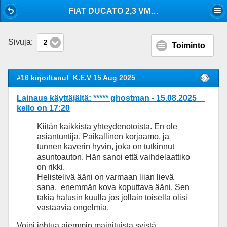
Mobile View
FiAT DUCATO 2,3 VM. 2021 VAIHDELAATIKKO
Sivuja:
2
Toiminto
#16 kirjoittanut
K.E.V 15 Aug 2025
Lainaus käyttäjältä: ***** ghostman - 15.08.2025
kello on 17:20
Kiitän kaikkista yhteydenotoista. En ole
asiantuntija. Paikallinen korjaamo, ja
tunnen kaverin hyvin, joka on tutkinnut
asuntoauton. Hän sanoi että vaihdelaattiko
on rikki.
Helistelivä ääni on varmaan liian lievä
sana, enemmän kova koputtava ääni. Sen
takia halusin kuulla jos jollain toisella olisi
vastaavia ongelmia.
Voipi johtua aiemmin mainituista syistä.