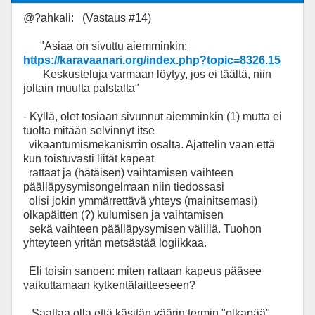
@?ahkali: (Vastaus #14)
"Asiaa on sivuttu aiemminkin:
https://karavaanari.org/index.php?topic=8326.15
Keskusteluja varmaan löytyy, jos ei täältä, niin
joltain muulta palstalta"
- Kyllä, olet tosiaan sivunnut aiemminkin (1) mutta ei
tuolta mitään selvinnyt itse
vikaantumismekanism
in osalta. Ajattelin vaan että
kun toistuvasti liität kapeat
rattaat ja (hätäisen) vaihtamisen vaihteen
päälläpysymisongelm
aan niin tiedossasi
olisi jokin ymmärrettävä yhteys (mainitsemasi)
olkapäitten (?) kulumisen ja vaihtamisen
sekä vaihteen päälläpysymisen välillä. Tuohon
yhteyteen yritän metsästää logiikkaa.
Eli toisin sanoen: miten rattaan kapeus pääsee
vaikuttamaan kytkentälaitteeseen?
Saattaa olla että käsitän väärin termin "olkapää"