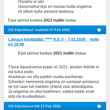
Onneksi ei ole!
Vuosimallia/-leja en muista mutta ongelma
oli silloin kyllä yleisesti tiedossa.
Eipä tainnut koskea
2021 mallin
lootaa
#21 kirjoittanut
tsahkali 07 Feb 2026
Lainaus käyttäjältä: ***** K.E.V - 7.02.2026 kello
on 16:06
Eipä tainnut koskea
2021 mallin
lootaa
Tässä tapauksessa koppi oli 2021, alustan ikähän ei
ole tullut esille.
Alustahan voi olla parikin vuotta wanhempi.
Siihenkin mennessä ongelma on varmaan poistunut,
se nyt vaan tuli mieleen yhtenä vian aiheuttajana.
Ja ongelma on ollut todellinen, vaikka kaikki eivät
siitä ole kuulleetkaan..
#22 kirjoittanut GH 12 Feb 2026