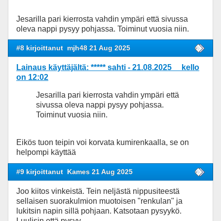
Jesarilla pari kierrosta vahdin ympäri että sivussa
oleva nappi pysyy pohjassa. Toiminut vuosia niin.
#8 kirjoittanut
mjh48 21 Aug 2025
Lainaus käyttäjältä: ***** sahti - 21.08.2025 kello
on 12:02
Jesarilla pari kierrosta vahdin ympäri että
sivussa oleva nappi pysyy pohjassa.
Toiminut vuosia niin.
Eikös tuon teipin voi korvata kumirenkaalla, se on
helpompi käyttää
#9 kirjoittanut
Kames 21 Aug 2025
Joo kiitos vinkeistä. Tein neljästä nippusiteestä
sellaisen suorakulmion muotoisen "renkulan" ja
lukitsin napin sillä pohjaan. Katsotaan pysyykö.
Luulisin että pysyy.