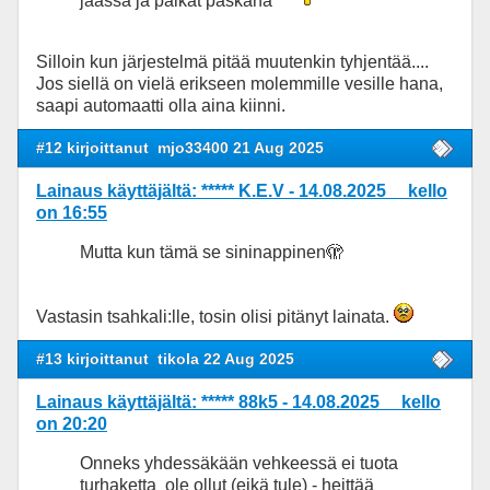
jäässä ja paikat paskana
Silloin kun järjestelmä pitää muutenkin tyhjentää....
Jos siellä on vielä erikseen molemmille vesille hana,
saapi automaatti olla aina kiinni.
#12 kirjoittanut
mjo33400 21 Aug 2025
Lainaus käyttäjältä: ***** K.E.V - 14.08.2025 kello
on 16:55
Mutta kun tämä se sininappinen🫣
Vastasin tsahkali:lle, tosin olisi pitänyt lainata.
#13 kirjoittanut
tikola 22 Aug 2025
Lainaus käyttäjältä: ***** 88k5 - 14.08.2025 kello
on 20:20
Onneks yhdessäkään vehkeessä ei tuota
turhaketta ole ollut (eikä tule) - heittää