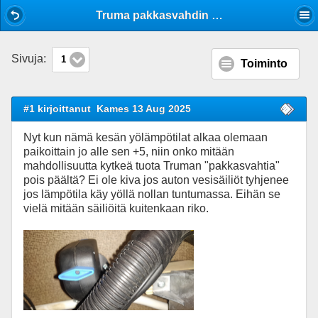
Mobile View
Truma pakkasvahdin ohitus
Sivuja:
1
Toiminto
#1 kirjoittanut
Kames 13 Aug 2025
Nyt kun nämä kesän yölämpötilat alkaa olemaan
paikoittain jo alle sen +5, niin onko mitään
mahdollisuutta kytkeä tuota Truman "pakkasvahtia"
pois päältä? Ei ole kiva jos auton vesisäiliöt tyhjenee
jos lämpötila käy yöllä nollan tuntumassa. Eihän se
vielä mitään säiliöitä kuitenkaan riko.