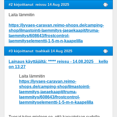
#2 kirjoittanut
reissu 14 Aug 2025
Laita lämmitin
https://jyvaes-caravan.reimo-shops.de/camping-
shop/ilmastointi-laemmitys-jaeaekaapit/truma-
laemmitys/608643/frostcontrol-
laemmityselementti-1-5-m-n-kaapelilla
#3 kirjoittanut
tsahkali 14 Aug 2025
Lainaus käyttäjältä: ***** reissu - 14.08.2025 kello
on 13:27
Laita lämmitin
https://jyvaes-caravan.reimo-
shops.de/camping-shop/ilmastointi-
laemmitys-jaeaekaapit/truma-
laemmitys/608643/frostcontrol-
laemmityselementti-1-5-m-n-kaapelilla
Tuosat tulee mieleen se, että kasvatetaan sudelle