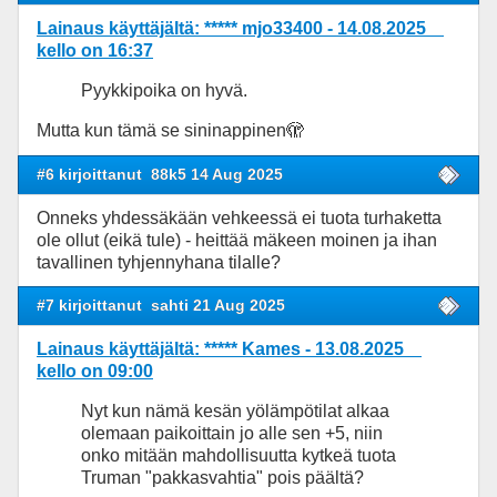
Lainaus käyttäjältä: ***** mjo33400 - 14.08.2025
kello on 16:37
Pyykkipoika on hyvä.
Mutta kun tämä se sininappinen🫣
#6 kirjoittanut
88k5 14 Aug 2025
Onneks yhdessäkään vehkeessä ei tuota turhaketta
ole ollut (eikä tule) - heittää mäkeen moinen ja ihan
tavallinen tyhjennyhana tilalle?
#7 kirjoittanut
sahti 21 Aug 2025
Lainaus käyttäjältä: ***** Kames - 13.08.2025
kello on 09:00
Nyt kun nämä kesän yölämpötilat alkaa
olemaan paikoittain jo alle sen +5, niin
onko mitään mahdollisuutta kytkeä tuota
Truman "pakkasvahtia" pois päältä?