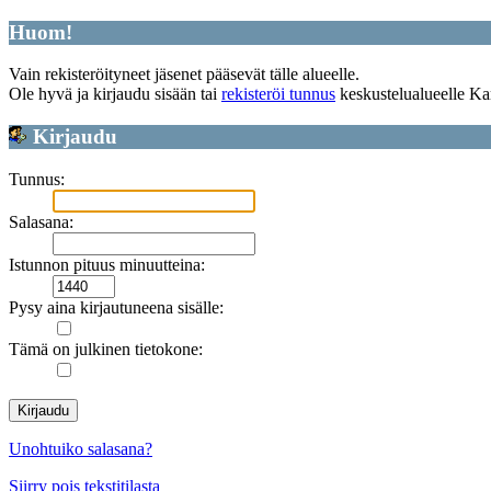
Huom!
Vain rekisteröityneet jäsenet pääsevät tälle alueelle.
Ole hyvä ja kirjaudu sisään tai
rekisteröi tunnus
keskustelualueelle Ka
Kirjaudu
Tunnus:
Salasana:
Istunnon pituus minuutteina:
Pysy aina kirjautuneena sisälle:
Tämä on julkinen tietokone:
Unohtuiko salasana?
Siirry pois tekstitilasta