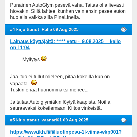
Punainen AutoGlym pesevä vaha. Taitaa olla lievästi
hiovakin. Sillä lähtee, kunhan vain ensin pesee auton
huolella vaikka sillä PineLinellä.
#4 kirjoittanut
Ralle 09 Aug 2025
Lainaus käyttäjältä: ***** vetu - 9.08.2025 kello
on 11:04
Myllytys
Jaa, tuo ei tullut mieleen, pitää kokeilla kun on
vapaata.
Tuskin enää huonommaksi menee...
Ja taitaa Auto glymiäkin löytyä kaapista. Noilla
seuraavaksi kokeilemaan. Kiitos vinkeistä.
#5 kirjoittanut
vaanari61 09 Aug 2025
https://www.ikh.fi/fi/liuotinpesu-1l-viima-wkp001?