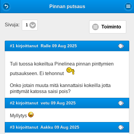
Mobile View
Pinnan putsaus
Sivuja:
1
Toiminto
#1 kirjoittanut
Ralle 09 Aug 2025
Tuli tuossa kokeiltua Pinelinea pinnan pinttymien
putsaukseen. Ei tehonnut
Onko jotain muuta mitä kannattaisi kokeilla jotta
pinttymät katossa saisi pois?
#2 kirjoittanut
vetu 09 Aug 2025
Myllytys
#3 kirjoittanut
Aakku 09 Aug 2025