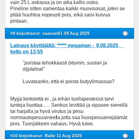
vain 25 L astiassa ja on aika kallis ostos.
Pineline sitten samentaa kaikki muovisosat, joten se
pitää huuhtoa nopeasti pois, eikä saisi kuivua
pintaan.
#9 kirjoittanut
vaanari61 09 Aug 2025
Lainaus käyttäjältä: ***** megaman - 9.08.2025
kello on 13:55
"poistaa tehokkaasti bitumin, suolan ja
öljytahrat"
Luvataanko, että ei poista butyylimassaa?
Myjjä kertoiettä ei , ja eihän tuollapestessä tarvi
tunteja liuottaa . . . Senkus levittää ja sipasee sienellä
tai harjalla ja hyvä virutus ja pesu
normiautopesuaineel
la jotta saa liuospesuainejäämät
pois. Tuonjälkeen vahaus. Hyvä tulee.
#10 kirjoittanut
Ralle 11 Aug 2025