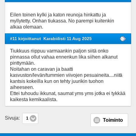
Eilen toinen kylki ja katon reunoja hinkattu ja
myllytetty. Onhan tiukassa. No parempi kuitenkin
alkaa olemaan.
#11 kirjoittanut
Karabiilisti 11 Aug 2025
Tiukkuus riippuu varmaankin paljon siitä onko
pinnassa ollut vahaa ennenkun lika siihen alkanut
pinttymään.
Noitahan on caravan ja baatti
kasvuston/levän/tummien viivojen pesuaineita....niit
ä
kantsis kokeilla kun on tehty juurikin tuohon
aiheeseen.
Ettei tuhoudu ikkunat, saumat yms yms jotka ei tykkää
kaikesta kemikaalista.
Sivuja:
1
Toiminto