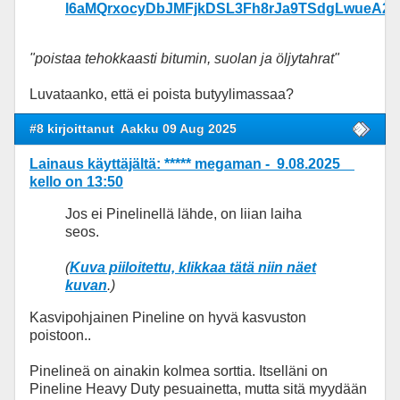
l6aMQrxocyDbJMFjkDSL3Fh8rJa9TSdgLwueA2
"poistaa tehokkaasti bitumin, suolan ja öljytahrat"
Luvataanko, että ei poista butyylimassaa?
#8 kirjoittanut
Aakku 09 Aug 2025
Lainaus käyttäjältä: ***** megaman - 9.08.2025
kello on 13:50
Jos ei Pinelinellä lähde, on liian laiha
seos.
(
Kuva piiloitettu, klikkaa tätä niin näet
kuvan
.)
Kasvipohjainen Pineline on hyvä kasvuston
poistoon..
Pinelineä on ainakin kolmea sorttia. Itselläni on
Pineline Heavy Duty pesuainetta, mutta sitä myydään