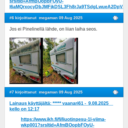
srsltid=AfmBOopbFOyU-
l6aMQrxocyDbJMFjkDSL3Fh8rJa9TSdgLwueA2DpVJv
#6 kirjoittanut
megaman 09 Aug 2025
Jos ei Pinelinellä lähde, on liian laiha seos.
#7 kirjoittanut
megaman 09 Aug 2025
Lainaus käyttäjältä: ***** vaanari61 - 9.08.2025
kello on 12:17
https://www.ikh.fi/fi/liuotinpesu-1l-viima-
wkp001?srsltid=AfmBOopbFOyU-