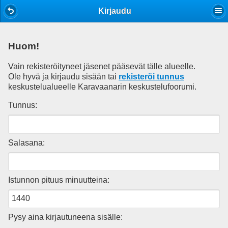
Mobile View
Kirjaudu
Huom!
Vain rekisteröityneet jäsenet pääsevät tälle alueelle.
Ole hyvä ja kirjaudu sisään tai
rekisteröi tunnus
keskustelualueelle Karavaanarin keskustelufoorumi.
Tunnus:
Salasana:
Istunnon pituus minuutteina:
Pysy aina kirjautuneena sisälle: