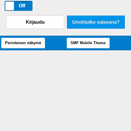
On
Off
Kirjaudu
Unohtuiko salasana?
Perinteinen näkymä
SMF Mobile Theme