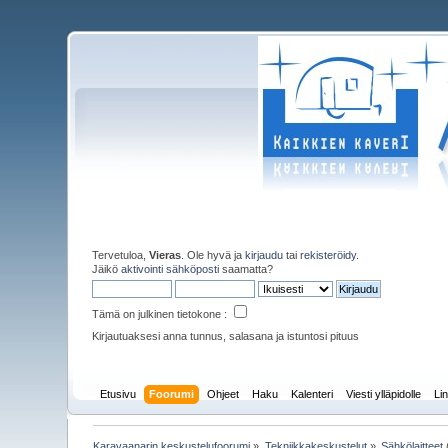
Tervetuloa,
Vieras
. Ole hyvä ja
kirjaudu
tai
rekisteröidy
.
Jäikö
aktivointi sähköposti
saamatta?
Tämä on julkinen tietokone :
Kirjautuaksesi anna tunnus, salasana ja istuntosi pituus
Etusivu
Foorumi
Ohjeet
Haku
Kalenteri
Viesti ylläpidolle
Lin
Karavaanarin keskustelufoorumi
»
Tekniikkakeskustelut
»
Sähkölaitteet
(