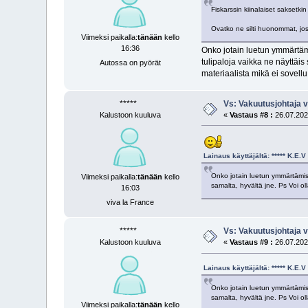
Fiskarssin kiinalaiset saksetkin
Ovatko ne silti huonommat, jos
Viimeksi paikalla:
tänään
kello
16:36
Onko jotain luetun ymmärtämi
tulipaloja vaikka ne näyttäis
Autossa on pyörät
materiaalista mikä ei sovellu 
*****
Vs: Vakuutus­johtaja v
Kalustoon kuuluva
«
Vastaus #8 :
26.07.2025
Lainaus käyttäjältä: ***** K.E
Onko jotain luetun ymmärtämise
Viimeksi paikalla:
tänään
kello
samalta, hyvältä jne. Ps Voi ol
16:03
viva la France
*****
Vs: Vakuutus­johtaja v
Kalustoon kuuluva
«
Vastaus #9 :
26.07.2025
Lainaus käyttäjältä: ***** K.E
Onko jotain luetun ymmärtämise
samalta, hyvältä jne. Ps Voi ol
Viimeksi paikalla:
tänään
kello