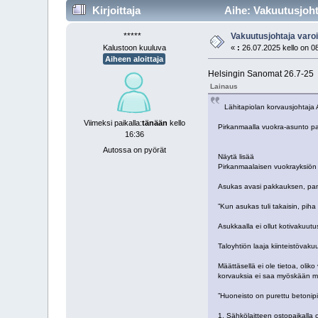
Kirjoittaja
Aihe: Vakuutus­joht
*****
Vakuutus­johtaja varoi
Kalustoon kuuluva
«
:
26.07.2025 kello on 0
Aiheen aloittaja
Helsingin Sanomat 26.7-25
Lainaus
Lähitapiolan korvausjohtaja Ant
Viimeksi paikalla:
tänään
kello
Pirkanmaalla vuokra-asunto pa
16:36
Autossa on pyörät
Näytä lisää
Pirkanmaalaisen vuokrayksiön 
Asukas avasi pakkauksen, pani 
”Kun asukas tuli takaisin, pih
Asukkaalla ei ollut kotivakuut
Taloyhtiön laaja kiinteistövak
Määttäsellä ei ole tietoa, oli
korvauksia ei saa myöskään me
”Huoneisto on purettu betonipin
1. Sähkölaitteen ostopaikalla 