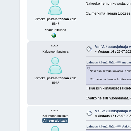
Näkeekö Temun kuvasta, onko
CE merkintä Temun tuotteess
Viimeksi paikalla:
tänään
kello
15:46
Knaus Eifelland
*****
Vs: Vakuutus­johtaja v
Kalustoon kuuluva
«
Vastaus #6 :
26.07.2025
Lainaus käyttäjältä: ***** me
Näkeekö Temun kuvasta, onko i
Viimeksi paikalla:
tänään
kello
CE merkintä Temun tuotteessa
15:36
Fiskarssin kiinalaiset saksetk
Ovatko ne silti huonommat, j
*****
Vs: Vakuutus­johtaja v
Kalustoon kuuluva
«
Vastaus #7 :
26.07.2025
Aiheen aloittaja
Lainaus käyttäjältä: ***** Aak