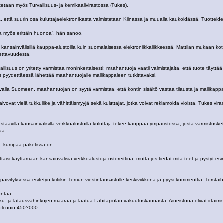
taan myös Turvallisuus- ja kemikaalivirastossa (Tukes).
a, että suurin osa kuluttajaelektronii
kasta valmistetaan Kiinassa ja muualla kaukoidässä. Tuotteiden
 ja myös erittäin huonoa”, hän sanoo.
kansainvälisillä kauppa-alustoilla kuin suomalaisessa elektroniikkaliikke
essä. Mattilan mukaan kot
ettavuudesta.
llisuus on yritetty varmistaa moninkertaisesti: maahantuoja vaatii valmistajalta, että tuote täyttä
ös pyydettäessä lähettää maahantuojalle mallikappaleen tutkittavaksi.
alla Suomeen, maahantuojan on syytä varmistaa, että kontin sisältö vastaa tilausta ja mallikappa
alvovat vielä tukkuliike ja vähittäismyyjä sekä kuluttajat, jotka voivat reklamoida vioista. Tukes vi
taavilla kansainvälisillä verkkoalustoilla kuluttaja tekee kauppaa ympäristössä, josta varmistusket
aa.
, kumpaa paketissa on.
ttaisi käyttämään kansainvälisiä verkkoalustoja ostoreittinä, mutta jos tiedät mitä teet ja pystyt e
äivityksessä esitetyn kritiikin Temun viestintäosastolle keskiviikkona ja pyysi kommenttia. Torstaihi
vontaa
kku- ja latausvahinkojen määrää ja laatua Lähitapiolan vakuutuskannasta. Aineistona olivat irta
oli noin 450?000.