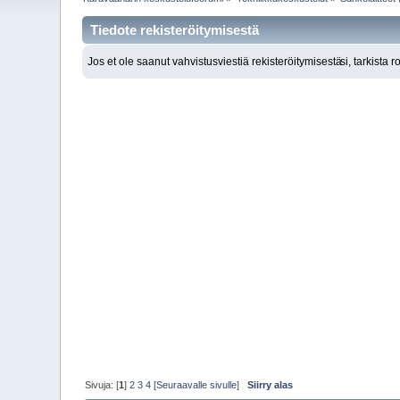
Tiedote rekisteröitymisestä
Jos et ole saanut vahvistusviestiä rekisteröitymisestä
si, tarkista 
Sivuja: [
1
]
2
3
4
[Seuraavalle sivulle]
Siirry alas