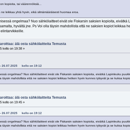
 on kopioita, tai väärennöksiä...
 ne leikkaa yhtä hyvin, eikä silmämääräisesti huomaa eroa.
sessä ongelmaa? Nuo sähkölaitteet eivät ole Fiskarsin saksien kopioita, eivätkä L
 samalta, hyvältä jne. Ps Voi olla täysin mahdollista että ne saksien kopiot leikkaa 
elintarvikkeille.
aroittaa: älä osta sähkö­laitteita Temusta
 kello on 19:38 »
.V - 26.07.2025 kello on 19:12
ssä ongelmaa? Nuo sähkölaitteet eivät ole Fiskarsin saksien kopioita, eivätkä Lapinleuku puukkoja
la täysin mahdollista että ne saksien kopiot leikkaa hetken hyvin kunnes tylsyvät ja se kuksa kopio o
aroittaa: älä osta sähkö­laitteita Temusta
 kello on 19:45 »
.V - 26.07.2025 kello on 19:12
ssä ongelmaa? Nuo sähkölaitteet eivät ole Fiskarsin saksien kopioita, eivätkä Lapinleuku puukkoja
la täysin mahdollista että ne saksien kopiot leikkaa hetken hyvin kunnes tylsyvät ja se kuksa kopio o