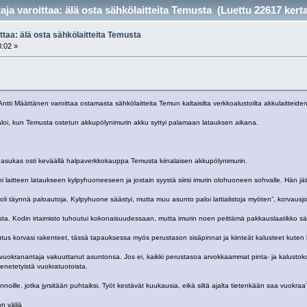
aja varoittaa: älä osta sähkö­laitteita Temusta (Luettu 22617 kert
ttaa: älä osta sähkö­laitteita Temusta
8:02 »
ti Määttänen varoittaa ostamasta sähkölaitteita Temun kaltaisilta verkkoalustoilta akkulaitteiden t
loi, kun Temusta ostetun akkupölynimurin akku syttyi palamaan latauksen aikana.
asukas osti keväällä halpaverkkokauppa Temusta kiinalaisen akkupölynimurin.
laitteen lataukseen kylpyhuoneeseen ja jostain syystä siirsi imurin olohuoneen sohvalle. Hän jätti
a oli täynnä paloautoja. Kylpyhuone säästyi, mutta muu asunto paloi lattialistoja myöten”, korvaus
usta. Kodin irtaimisto tuhoutui kokonaisuudessaan, mutta imurin noen peittämä pakkauslaatikko säi
uutus korvasi rakenteet, tässä tapauksessa myös perustason sisäpinnat ja kiinteät kalusteet kuten 
ko vuokranantaja vakuuttanut asuntonsa. Jos ei, kaikki perustasoa arvokkaammat pinta- ja kalust
netetyistä vuokratuotoista.
noille, jotka jyrsitään puhtaiksi. Työt kestävät kuukausia, eikä siltä ajalta tietenkään saa vuokra
on väliä