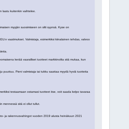
 laatu kuitenkin vaihtelee.
imaisen myyjän suosimiseen on silti syynsä. Kyse on
ä EU:n vaatimukset. Valmistaja, esimerkiksi kiinalainen tehdas, valvoo
letta.
ranomaisena kerää vaaralliset tuotteet markkinoilta sitä mukaa, kun
ju puuttuu. Pieni valmistaja tai tukku saattaa myydä hyviä tuotteita
simerkiksi testaamaan ostamasi tuotteet itse, voit saada kelpo tavaraa
n mennessä sitä ei ollut tullut.
imisto- ja rakennusvahingot vuoden 2019 alusta heinäkuun 2021