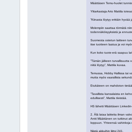
Määttäsen Temu-huolet tunniste
Ylitarkastaja Arto Mattila totea
”Kiinasta löytyy erittäin hyvää
Molempiin saattaa törmätä niin 
todennäköisyyksistä ja ennust
Suomesta ostetun laitteen turva
itse tuotteen laatua ja voi my
Kun koko tuote-erä saapuu laiv
”Tämän jälkeen turvallisuutta v
niitä löytyy”, Mattila kuvaa.
Temussa, Hobby Hallissa tai vas
mutta myös vaarallista sekund
Etukäteen on mahdoton tietää
”Tavallista kansalaista en keho
edullisesti”, Mattila tiivistää.
HS lähetti Määttäsen Linkedin-p
2. Älä lataa laitteita ilman val
Antti Määttänen on tutkinut a
loppuun. Yhteensä vahinkoja 
Niistä akkuihin liittyi 241.