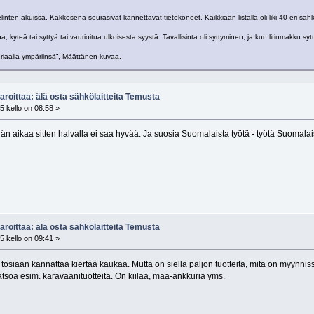
nten akuissa. Kakkosena seurasivat kannettavat tietokoneet. Kaikkiaan listalla oli liki 40 eri sähköla
kyteä tai syttyä tai vaurioitua ulkoisesta syystä. Tavallisinta oli syttyminen, ja kun litiumakku syttyy
riaalia ympäriinsä”, Määttänen kuvaa.
aroittaa: älä osta sähkö­laitteita Temusta
 kello on 08:58 »
än aikaa sitten halvalla ei saa hyvää. Ja suosia Suomalaista työtä - työtä Suomalai
aroittaa: älä osta sähkö­laitteita Temusta
 kello on 09:41 »
tosiaan kannattaa kiertää kaukaa. Mutta on siellä paljon tuotteita, mitä on myynn
soa esim. karavaanituotteita. On kiilaa, maa-ankkuria yms.