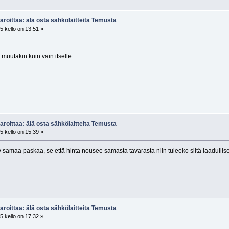
aroittaa: älä osta sähkö­laitteita Temusta
 kello on 13:51 »
 muutakin kuin vain itselle.
aroittaa: älä osta sähkö­laitteita Temusta
 kello on 15:39 »
yy samaa paskaa, se että hinta nousee samasta tavarasta niin tuleeko siitä laadulli
aroittaa: älä osta sähkö­laitteita Temusta
 kello on 17:32 »