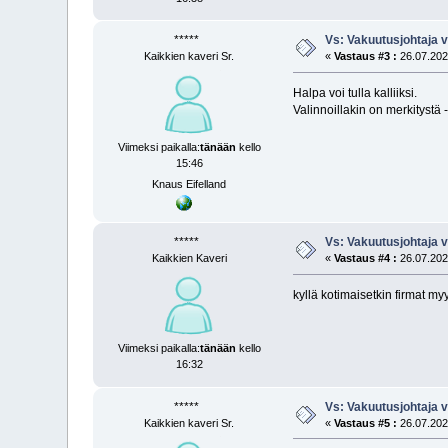
*****
Vs: Vakuutus­johtaja v
Kaikkien kaveri Sr.
«
Vastaus #3 :
26.07.2025
Halpa voi tulla kalliiksi.
Valinnoillakin on merkitystä -
Viimeksi paikalla:
tänään
kello
15:46
Knaus Eifelland
*****
Vs: Vakuutus­johtaja v
Kaikkien Kaveri
«
Vastaus #4 :
26.07.2025
kyllä kotimaisetkin firmat m
Viimeksi paikalla:
tänään
kello
16:32
*****
Vs: Vakuutus­johtaja v
Kaikkien kaveri Sr.
«
Vastaus #5 :
26.07.2025