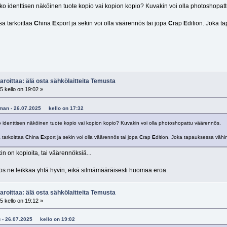
 identtisen näköinen tuote kopio vai kopion kopio? Kuvakin voi olla photoshopat
a tarkoittaa
C
hina
E
xport ja sekin voi olla väärennös tai jopa
C
rap
E
dition. Joka 
aroittaa: älä osta sähkö­laitteita Temusta
 kello on 19:02 »
gaman - 26.07.2025 kello on 17:32
denttisen näköinen tuote kopio vai kopion kopio? Kuvakin voi olla photoshopattu väärennös.
 tarkoittaa
C
hina
E
xport ja sekin voi olla väärennös tai jopa
C
rap
E
dition. Joka tapauksessa vähi
in on kopioita, tai väärennöksiä...
os ne leikkaa yhtä hyvin, eikä silmämääräisesti huomaa eroa.
aroittaa: älä osta sähkö­laitteita Temusta
 kello on 19:12 »
ku - 26.07.2025 kello on 19:02