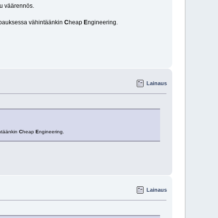
tu väärennös.
tapauksessa vähintäänkin
C
heap
E
ngineering.
Lainaus
ntäänkin
C
heap
E
ngineering.
Lainaus