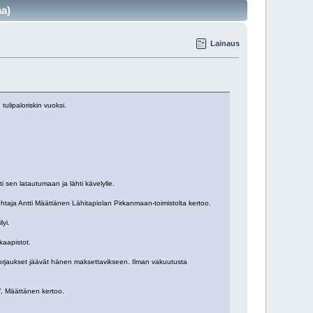
aa)
Lainaus
ulipaloriskin vuoksi.
 sen latautumaan ja lähti kävelylle.
johtaja Antti Määttänen Lähitapiolan Pirkanmaan-toimistolta kertoo.
lyi.
kaapistot.
okorjaukset jäävät hänen maksettavikseen. Ilman vakuutusta
a”, Määttänen kertoo.