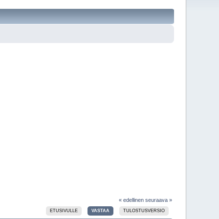
« edellinen
seuraava »
ETUSIVULLE
VASTAA
TULOSTUSVERSIO