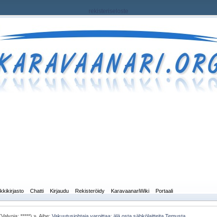
rekisteriseloste
kkikirjasto
Chatti
Kirjaudu
Rekisteröidy
KaravaanariWiki
Portaali
Valvoja: *****) »
Aihe:
Vakuutus­johtaja varoittaa: älä osta sähkö­laitteita Temusta