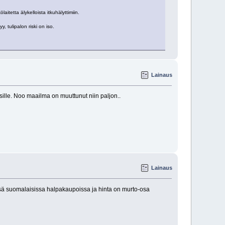
itetta älykelloista itkuhälyttimiin.
, tulipalon riski on iso.
Lainaus
sille. Noo maailma on muuttunut niin paljon..
Lainaus
issä suomalaisissa halpakaupoissa ja hinta on murto-osa