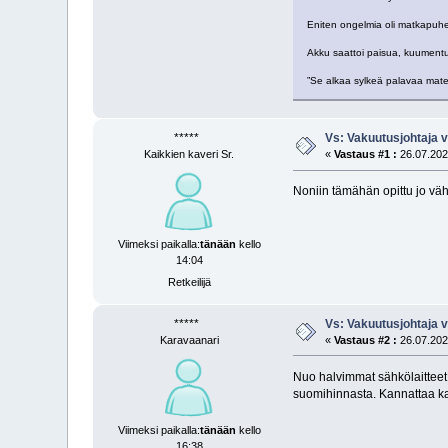
Eniten ongelmia oli matkapuheli
Akku saattoi paisua, kuumentua, 
”Se alkaa sylkeä palavaa mate
*****
Vs: Vakuutus­johtaja v
Kaikkien kaveri Sr.
«
Vastaus #1 :
26.07.2025
Noniin tämähän opittu jo väh
Viimeksi paikalla:
tänään
kello
14:04
Retkeilijä
*****
Vs: Vakuutus­johtaja v
Karavaanari
«
Vastaus #2 :
26.07.2025
Nuo halvimmat sähkölaitteet 
suomihinnasta. Kannattaa kat
Viimeksi paikalla:
tänään
kello
16:38