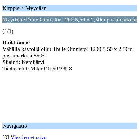
Kirppis > Myydään
Myydään:Thule Omnistor 1200 5,50 x 2,50m pussimarkiisi
(1/1)
Räikkönen
:
Vähällä käytöllä ollut Thule Omnistor 1200 5,50 x 2,50m
pussimarkiisi 550€
Sijainti: Kemijärvi
Tiedustelut: Mika040-5049818
Navigaatio
[0]
Viestien etusivu