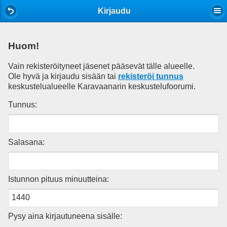
Mobile View
Kirjaudu
Huom!
Vain rekisteröityneet jäsenet pääsevät tälle alueelle.
Ole hyvä ja kirjaudu sisään tai
rekisteröi tunnus
keskustelualueelle Karavaanarin keskustelufoorumi.
Tunnus:
Salasana:
Istunnon pituus minuutteina:
Pysy aina kirjautuneena sisälle: