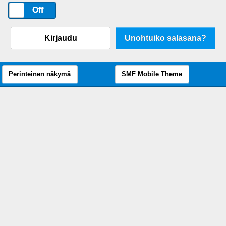
On
Off
Kirjaudu
Unohtuiko salasana?
Perinteinen näkymä
SMF Mobile Theme