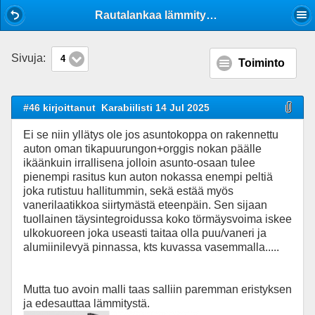
Mobile View
Rautalankaa lämmityksestä
Sivuja:
4
Toiminto
#46 kirjoittanut
Karabiilisti 14 Jul 2025
Ei se niin yllätys ole jos asuntokoppa on rakennettu
auton oman tikapuurungon+orggis nokan päälle
ikäänkuin irrallisena jolloin asunto-osaan tulee
pienempi rasitus kun auton nokassa enempi peltiä
joka rutistuu hallitummin, sekä estää myös
vanerilaatikkoa siirtymästä eteenpäin. Sen sijaan
tuollainen täysintegroidussa koko törmäysvoima iskee
ulkokuoreen joka useasti taitaa olla puu/vaneri ja
alumiinilevyä pinnassa, kts kuvassa vasemmalla.....
Mutta tuo avoin malli taas salliin paremman eristyksen
ja edesauttaa lämmitystä.