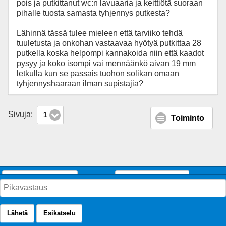
pois ja putkittanut wc:n lavuaaria ja keittiötä suoraan
pihalle tuosta samasta tyhjennys putkesta?
Lähinnä tässä tulee mieleen että tarviiko tehdä
tuuletusta ja onkohan vastaavaa hyötyä putkittaa 28
putkella koska helpompi kannakoida niin että kaadot
pysyy ja koko isompi vai mennäänkö aivan 19 mm
letkulla kun se passais tuohon solikan omaan
tyhjennyshaaraan ilman supistajia?
Sivuja:
1
Toiminto
Perinteinen näkymä
SMF Mobile Theme
Lähetä
Esikatselu