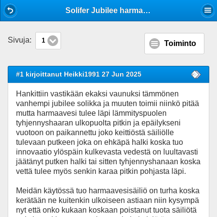
Mobile View
Solifer Jubilee harmaavesisäiliön poisto
Sivuja:
1
Toiminto
#1 kirjoittanut Heikki1991 27 Jun 2025
Hankittiin vastikään ekaksi vaunuksi tämmönen
vanhempi jubilee solikka ja muuten toimii niinkö pitää
mutta harmaavesi tulee läpi lämmityspuolen
tyhjennyshaaran ulkopuolta pitkin ja epäilykseni
vuotoon on paikannettu joko keittiöstä säiliölle
tulevaan putkeen joka on ehkäpä halki koska tuo
innovaatio ylöspäin kulkevasta vedestä on luultavasti
jäätänyt putken halki tai sitten tyhjennyshanaan koska
vettä tulee myös senkin karaa pitkin pohjasta läpi.
Meidän käytössä tuo harmaavesisäiliö on turha koska
kerätään ne kuitenkin ulkoiseen astiaan niin kysympä
nyt että onko kukaan koskaan poistanut tuota säiliötä