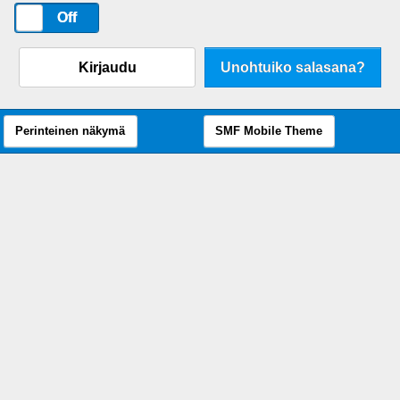
On
Off
Kirjaudu
Unohtuiko salasana?
Perinteinen näkymä
SMF Mobile Theme