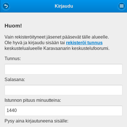
Mobile View
Kirjaudu
Huom!
Vain rekisteröityneet jäsenet pääsevät tälle alueelle.
Ole hyvä ja kirjaudu sisään tai
rekisteröi tunnus
keskustelualueelle Karavaanarin keskustelufoorumi.
Tunnus:
Salasana:
Istunnon pituus minuutteina:
Pysy aina kirjautuneena sisälle: