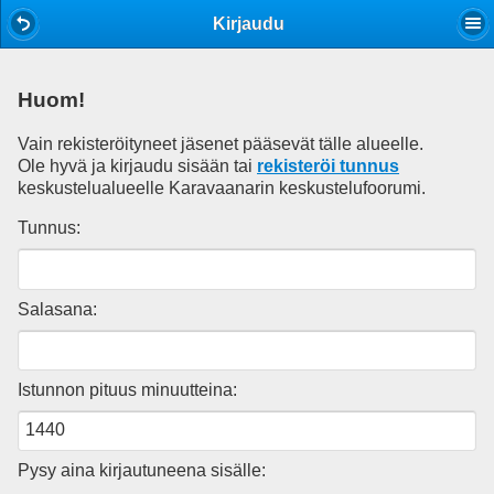
Mobile View
Kirjaudu
Huom!
Vain rekisteröityneet jäsenet pääsevät tälle alueelle.
Ole hyvä ja kirjaudu sisään tai
rekisteröi tunnus
keskustelualueelle Karavaanarin keskustelufoorumi.
Tunnus:
Salasana:
Istunnon pituus minuutteina:
Pysy aina kirjautuneena sisälle: