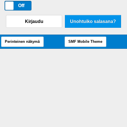
On
Off
Kirjaudu
Unohtuiko salasana?
Perinteinen näkymä
SMF Mobile Theme