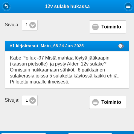
Mobile View
12v sulake hukassa
Sivuja:
1
Toiminto
#1 kirjoittanut
Matu_68 24 Jun 2025
Kabe Pollux -97 Mistä mahtaa löytyä jääkaapin
(kaasun pietsolle) ja pysty Alden 12v sulake?
Onnistuin hukkaamaan sähköt. 6 paikkainen
sulakerasia joissa 5 sulaketta käytössä kaikki ehjiä.
Piilotettu muualle ilmeisesti.
Sivuja:
1
Toiminto