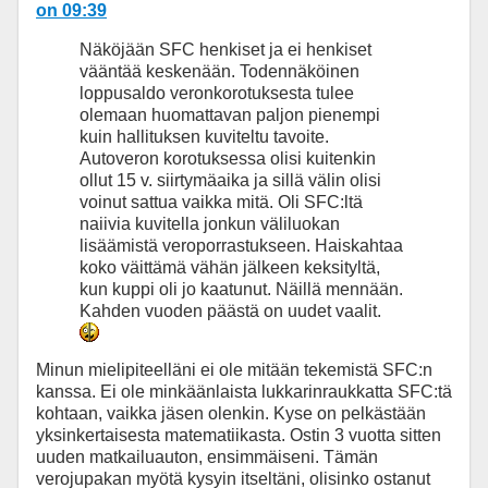
on 09:39
Näköjään SFC henkiset ja ei henkiset
vääntää keskenään. Todennäköinen
loppusaldo veronkorotuksesta tulee
olemaan huomattavan paljon pienempi
kuin hallituksen kuviteltu tavoite.
Autoveron korotuksessa olisi kuitenkin
ollut 15 v. siirtymäaika ja sillä välin olisi
voinut sattua vaikka mitä. Oli SFC:ltä
naiivia kuvitella jonkun väliluokan
lisäämistä veroporrastukseen. Haiskahtaa
koko väittämä vähän jälkeen keksityltä,
kun kuppi oli jo kaatunut. Näillä mennään.
Kahden vuoden päästä on uudet vaalit.
Minun mielipiteelläni ei ole mitään tekemistä SFC:n
kanssa. Ei ole minkäänlaista lukkarinraukkatta SFC:tä
kohtaan, vaikka jäsen olenkin. Kyse on pelkästään
yksinkertaisesta matematiikasta. Ostin 3 vuotta sitten
uuden matkailuauton, ensimmäiseni. Tämän
verojupakan myötä kysyin itseltäni, olisinko ostanut