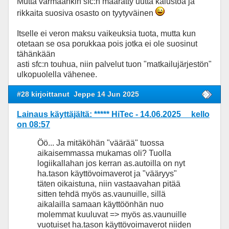
Mutta varmaankin sfc:n määrätty uutta kalustoa ja
rikkaita suosiva osasto on tyytyväinen
Itselle ei veron maksu vaikeuksia tuota, mutta kun
otetaan se osa porukkaa pois jotka ei ole suosinut
tähänkään
asti sfc:n touhua, niin palvelut tuon "matkailujärjestön"
ulkopuolella vähenee.
#28 kirjoittanut
Jeppe 14 Jun 2025
Lainaus käyttäjältä: ***** HiTec - 14.06.2025 kello
on 08:57
Öö... Ja mitäköhän "väärää" tuossa
aikaisemmassa mukamas oli? Tuolla
logiikallahan jos kerran as.autoilla on nyt
ha.tason käyttövoimaverot ja "vääryys"
täten oikaistuna, niin vastaavahan pitää
sitten tehdä myös as.vaunuille, sillä
aikalailla samaan käyttöönhän nuo
molemmat kuuluvat => myös as.vaunuille
vuotuiset ha.tason käyttövoimaverot niiden