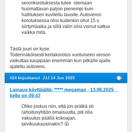
veronkorotuksesta tulee olemaan
huomattavan paljon pienempi kuin
hallituksen kuviteltu tavoite. Autoveron
korotuksessa olisi kuitenkin ollut 15 v.
siirtymäaika ja sillä välin olisi voinut sattua
vaikka mitä.
Tästä juuri on kyse.
Todennäköisesti kertakorotus vuotuiseen veroon
vaikuttaa kauppaan enemmän kun pitkälle ajalle
ajateltu autovero.
#24 kirjoittanut
JJJ 14 Jun 2025
Lainaus käyttäjältä: ***** megaman - 13.06.2025
kello on 09:47
Oliko joskus niin, että jos prätkä oli
rahoitusyhtiön omaisuutta, piti olla
vakuutus päällä kokoajan,
talvikuukausinakin? 😮