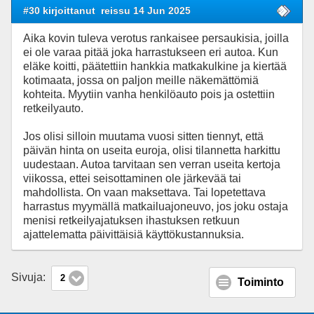
#30 kirjoittanut
reissu 14 Jun 2025
Aika kovin tuleva verotus rankaisee persaukisia, joilla
ei ole varaa pitää joka harrastukseen eri autoa. Kun
eläke koitti, päätettiin hankkia matkakulkine ja kiertää
kotimaata, jossa on paljon meille näkemättömiä
kohteita. Myytiin vanha henkilöauto pois ja ostettiin
retkeilyauto.
Jos olisi silloin muutama vuosi sitten tiennyt, että
päivän hinta on useita euroja, olisi tilannetta harkittu
uudestaan. Autoa tarvitaan sen verran useita kertoja
viikossa, ettei seisottaminen ole järkevää tai
mahdollista. On vaan maksettava. Tai lopetettava
harrastus myymällä matkailuajoneuvo, jos joku ostaja
menisi retkeilyajatuksen ihastuksen retkuun
ajattelematta päivittäisiä käyttökustannuksia.
Sivuja:
2
Toiminto