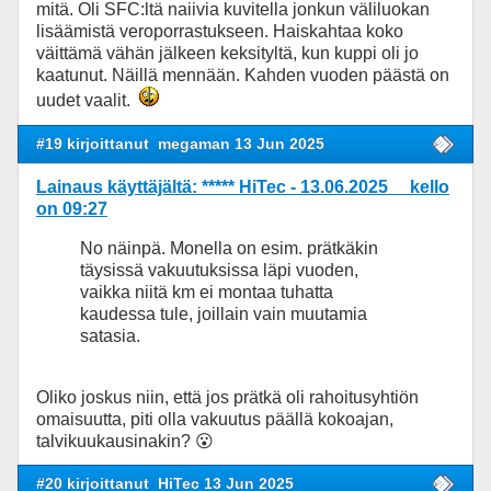
mitä. Oli SFC:ltä naiivia kuvitella jonkun väliluokan
lisäämistä veroporrastukseen. Haiskahtaa koko
väittämä vähän jälkeen keksityltä, kun kuppi oli jo
kaatunut. Näillä mennään. Kahden vuoden päästä on
uudet vaalit.
#19 kirjoittanut
megaman 13 Jun 2025
Lainaus käyttäjältä: ***** HiTec - 13.06.2025 kello
on 09:27
No näinpä. Monella on esim. prätkäkin
täysissä vakuutuksissa läpi vuoden,
vaikka niitä km ei montaa tuhatta
kaudessa tule, joillain vain muutamia
satasia.
Oliko joskus niin, että jos prätkä oli rahoitusyhtiön
omaisuutta, piti olla vakuutus päällä kokoajan,
talvikuukausinakin? 😮
#20 kirjoittanut
HiTec 13 Jun 2025