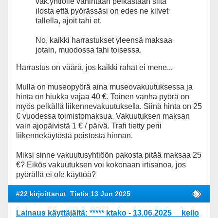
vak.yhtiölle vähintään pelkästään siitä
ilosta että pyörässäsi on edes ne kilvet
tallella, ajoit tahi et.
No, kaikki harrastukset yleensä maksaa
jotain, muodossa tahi toisessa.
Harrastus on väärä, jos kaikki rahat ei mene...
Mulla on museopyörä aina museovakuutuksessa ja
hinta on hiukka vajaa 40 €. Toinen vanha pyörä on
myös pelkällä liikennevakuutuksel
la. Siinä hinta on 25
€ vuodessa toimistomaksua. Vakuutuksen maksan
vain ajopäivistä 1 € / päivä. Trafi tietty perii
liikennekäytöstä poistosta hinnan.
Miksi sinne vakuutusyhtiöön pakosta pitää maksaa 25
€? Eikös vakuutuksen voi kokonaan irtisanoa, jos
pyörällä ei ole käyttöä?
#22 kirjoittanut
Tietis 13 Jun 2025
Lainaus käyttäjältä: ***** ktako - 13.06.2025 kello