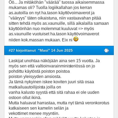
Öö... Ja mitäköhän "väärää" tuossa aikaisemmassa
mukamas oli? Tuolla logiikallahan jos kerran
as.autoilla on nyt ha.tason käyttövoimaverot ja
"vääryys" täten oikaistuna, niin vastaavahan pitää
sitten tehdä myös as.vaunuille, sillä aikalailla samaan
käyttöönhän nuo molemmat kuuluvat => myös
as.vaunuille vuotuiset ha.tason käyttövoimaverot
niiden kok.massan mukaan. Eix ni
#27 kirjoittanut
"Masi" 14 Jun 2025
Laskijat unohtaa näköjään aina sen 15 vuotta. Ja
myös sen että valtioinvarainminis
teriössä on jo
pohdittu käytöstä poiston poistoa
poiston yleisyyden ansiosta.
Ja tämä nykyinen iskee koviten juuri sitä osaa
matkailuautoilijois
ta joilla on
vanha kalusto syystä että sitä rahaa ei ole uuden
ostoon ollut ikinä.
Mutta haluavat harrastaa, mutta nyt tämä veronkorotus
katkaiseen sen kamelin selän ja
vekottimet menee myyntiin.