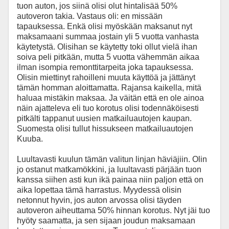
tuon auton, jos siinä olisi olut hintalisää 50%
autoveron takia. Vastaus oli: en missään
tapauksessa. Enkä olisi myöskään maksanut nyt
maksamaani summaa jostain yli 5 vuotta vanhasta
käytetystä. Olisihan se käytetty toki ollut vielä ihan
soiva peli pitkään, mutta 5 vuotta vähemmän aikaa
ilman isompia remonttitarpeita joka tapauksessa.
Olisin miettinyt rahoilleni muuta käyttöä ja jättänyt
tämän homman aloittamatta. Rajansa kaikella, mitä
haluaa mistäkin maksaa. Ja väitän että en ole ainoa
näin ajatteleva eli tuo korotus olisi todennäköisesti
pitkälti tappanut uusien matkailuautojen kaupan.
Suomesta olisi tullut hissukseen matkailuautojen
Kuuba.
Luultavasti kuulun tämän valitun linjan häviäjiin. Olin
jo ostanut matkamökkini, ja luultavasti pärjään tuon
kanssa siihen asti kun ikä painaa niin paljon että on
aika lopettaa tämä harrastus. Myydessä olisin
netonnut hyvin, jos auton arvossa olisi täyden
autoveron aiheuttama 50% hinnan korotus. Nyt jäi tuo
hyöty saamatta, ja sen sijaan joudun maksamaan