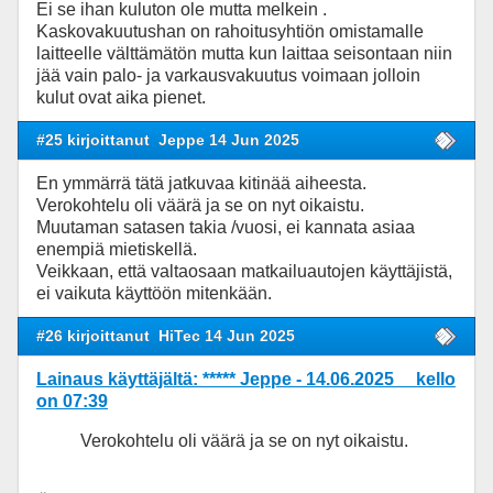
Ei se ihan kuluton ole mutta melkein .
Kaskovakuutushan on rahoitusyhtiön omistamalle
laitteelle välttämätön mutta kun laittaa seisontaan niin
jää vain palo- ja varkausvakuutus voimaan jolloin
kulut ovat aika pienet.
#25 kirjoittanut
Jeppe 14 Jun 2025
En ymmärrä tätä jatkuvaa kitinää aiheesta.
Verokohtelu oli väärä ja se on nyt oikaistu.
Muutaman satasen takia /vuosi, ei kannata asiaa
enempiä mietiskellä.
Veikkaan, että valtaosaan matkailuautojen käyttäjistä,
ei vaikuta käyttöön mitenkään.
#26 kirjoittanut
HiTec 14 Jun 2025
Lainaus käyttäjältä: ***** Jeppe - 14.06.2025 kello
on 07:39
Verokohtelu oli väärä ja se on nyt oikaistu.