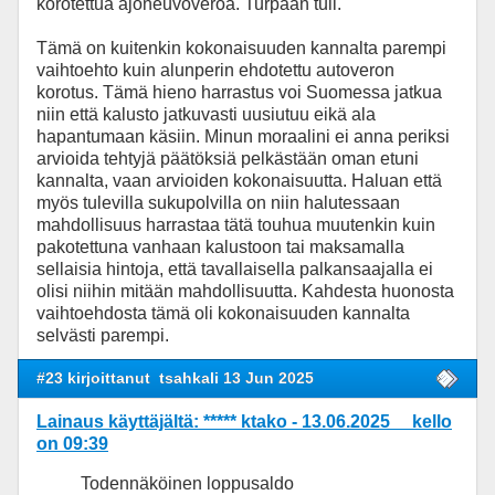
korotettua ajoneuvoveroa. Turpaan tuli.
Tämä on kuitenkin kokonaisuuden kannalta parempi
vaihtoehto kuin alunperin ehdotettu autoveron
korotus. Tämä hieno harrastus voi Suomessa jatkua
niin että kalusto jatkuvasti uusiutuu eikä ala
hapantumaan käsiin. Minun moraalini ei anna periksi
arvioida tehtyjä päätöksiä pelkästään oman etuni
kannalta, vaan arvioiden kokonaisuutta. Haluan että
myös tulevilla sukupolvilla on niin halutessaan
mahdollisuus harrastaa tätä touhua muutenkin kuin
pakotettuna vanhaan kalustoon tai maksamalla
sellaisia hintoja, että tavallaisella palkansaajalla ei
olisi niihin mitään mahdollisuutta. Kahdesta huonosta
vaihtoehdosta tämä oli kokonaisuuden kannalta
selvästi parempi.
#23 kirjoittanut
tsahkali 13 Jun 2025
Lainaus käyttäjältä: ***** ktako - 13.06.2025 kello
on 09:39
Todennäköinen loppusaldo