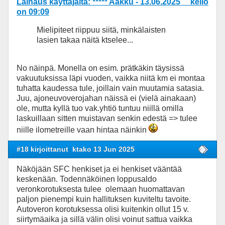
Lainaus käyttäjältä: ***** Aakku - 13.06.2025 kello
on 09:09
Mielipiteet riippuu siitä, minkälaisten
lasien takaa näitä ktselee...
No näinpä. Monella on esim. prätkäkin täysissä
vakuutuksissa läpi vuoden, vaikka niitä km ei montaa
tuhatta kaudessa tule, joillain vain muutamia satasia.
Juu, ajoneuvoverojahan näissä ei (vielä ainakaan)
ole, mutta kyllä tuo vak.yhtiö tuntuu niillä omilla
laskuillaan sitten muistavan senkin edestä => tulee
niille ilometreille vaan hintaa näinkin
#18 kirjoittanut
ktako 13 Jun 2025
Näköjään SFC henkiset ja ei henkiset vääntää
keskenään. Todennäköinen loppusaldo
veronkorotuksesta tulee olemaan huomattavan
paljon pienempi kuin hallituksen kuviteltu tavoite.
Autoveron korotuksessa olisi kuitenkin ollut 15 v.
siirtymäaika ja sillä välin olisi voinut sattua vaikka