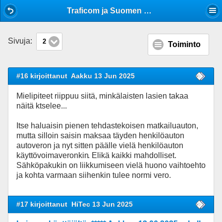
Mobile View
Traficom ja Suomen Valtio köyhdytää matkailuautolijan, ilometri maksaa....
Sivuja:
2
Toiminto
#16 kirjoittanut
Aakku 13 Jun 2025
Mielipiteet riippuu siitä, minkälaisten lasien takaa
näitä ktselee...
Itse haluaisin pienen tehdastekoisen matkailuauton,
mutta silloin saisin maksaa täyden henkilöauton
autoveron ja nyt sitten päälle vielä henkilöauton
käyttövoimaveronkin
. Elikä kaikki mahdolliset.
Sähköpakukin on liikkumiseen vielä huono vaihtoehto
ja kohta varmaan siihenkin tulee normi vero.
#17 kirjoittanut
HiTec 13 Jun 2025