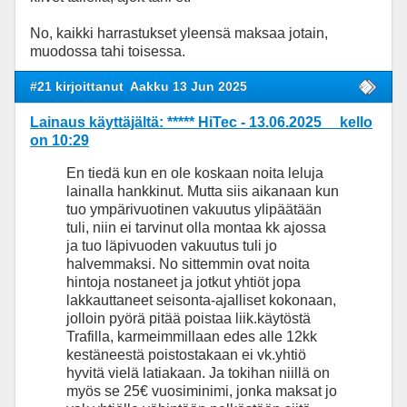
No, kaikki harrastukset yleensä maksaa jotain,
muodossa tahi toisessa.
#21 kirjoittanut
Aakku 13 Jun 2025
Lainaus käyttäjältä: ***** HiTec - 13.06.2025 kello
on 10:29
En tiedä kun en ole koskaan noita leluja
lainalla hankkinut. Mutta siis aikanaan kun
tuo ympärivuotinen vakuutus ylipäätään
tuli, niin ei tarvinut olla montaa kk ajossa
ja tuo läpivuoden vakuutus tuli jo
halvemmaksi. No sittemmin ovat noita
hintoja nostaneet ja jotkut yhtiöt jopa
lakkauttaneet seisonta-ajalliset kokonaan,
jolloin pyörä pitää poistaa liik.käytöstä
Trafilla, karmeimmillaan edes alle 12kk
kestäneestä poistostakaan ei vk.yhtiö
hyvitä vielä latiakaan. Ja tokihan niillä on
myös se 25€ vuosiminimi, jonka maksat jo