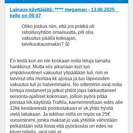
Lainaus käyttäjältä: ***** megaman - 13.06.2025
kello on 09:47
Oliko joskus niin, että jos prätkä oli
rahoitusyhtiön omaisuutta, piti olla
vakuutus päällä kokoajan,
talvikuukausinakin? 😮
En tiedä kun en ole koskaan noita leluja lainalla
hankkinut. Mutta siis aikanaan kun tuo
ympärivuotinen vakuutus ylipäätään tuli, niin ei
tarvinut olla montaa kk ajossa ja tuo läpivuoden
vakuutus tuli jo halvemmaksi. No sittemmin ovat noita
hintoja nostaneet ja jotkut yhtiöt jopa lakkauttaneet
seisonta-ajalliset kokonaan, jolloin pyörä pitää
poistaa liik.käytöstä Trafilla, karmeimmillaan edes alle
12kk kestäneestä poistostakaan ei vk.yhtiö hyvitä
vielä latiakaan. Ja tokihan niillä on myös se 25€
vuosiminimi, jonka maksat jo vak.yhtiölle vähintään
pelkästään siitä ilosta että pyörässäsi on edes ne
kilvet tallella, ajoit tahi et.