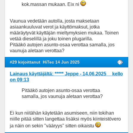
kok.massan mukaan. Eix ni
Vaunua vedetään autolla, josta maksetaan
asiaankuuluvat verot ja käyttömaksut, jotka
määräytyvät käyttäjän mieltymyksien mukaa. Toinen
vetää dieselillä ja joku toinen plugarilla.
Pitääkö autojen asunto-osaa verottaa samalla, jos
vaunuja aletaan verottaa?
#29 kirjoittanut
HiTec 14 Jun 2025
Lainaus käyttäjältä: ***** Jeppe - 14.06.2025 kello
on 09:13
Pitääkö autojen asunto-osaa verottaa
samalla, jos vaunuja aletaan verottaa?
Ei kun niitähän käytetään asumiseen, niin tokihan
niille pitää sitten langettaa lisäksi myös kiinteistövero
ja näin on sekin "vääryys" sitten oikaistu