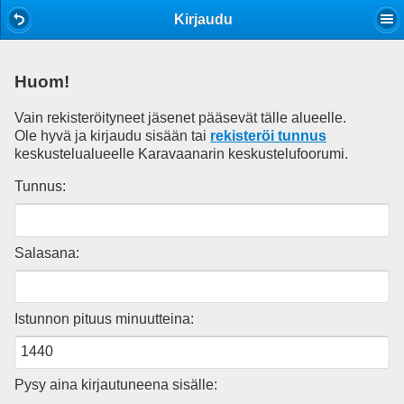
Mobile View
Kirjaudu
Huom!
Vain rekisteröityneet jäsenet pääsevät tälle alueelle.
Ole hyvä ja kirjaudu sisään tai
rekisteröi tunnus
keskustelualueelle Karavaanarin keskustelufoorumi.
Tunnus:
Salasana:
Istunnon pituus minuutteina:
Pysy aina kirjautuneena sisälle: