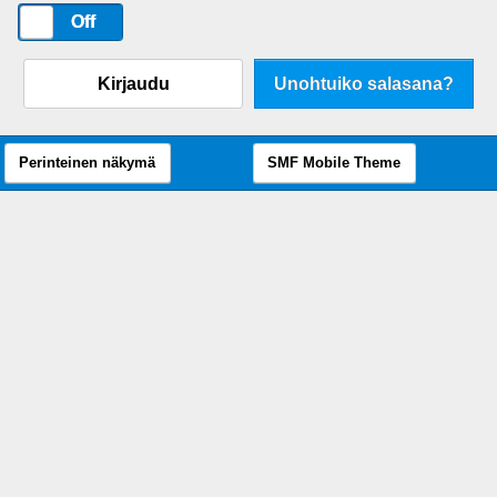
On
Off
Kirjaudu
Unohtuiko salasana?
Perinteinen näkymä
SMF Mobile Theme