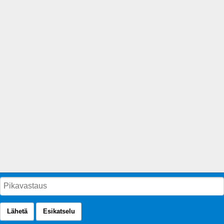
Lähetä
Esikatselu