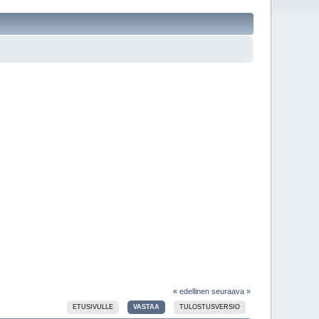
« edellinen
seuraava »
ETUSIVULLE
VASTAA
TULOSTUSVERSIO