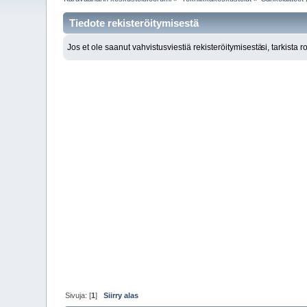
Tiedote rekisteröitymisestä
Jos et ole saanut vahvistusviestiä rekisteröitymisestä
si, tarkista 
Sivuja: [
1
]
Siirry alas