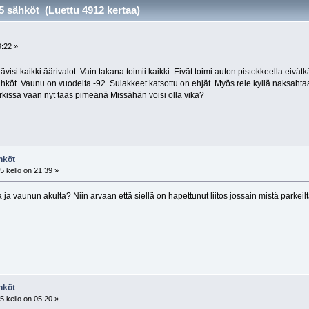
5 sähköt (Luettu 4912 kertaa)
t
9:22 »
visi kaikki äärivalot. Vain takana toimii kaikki. Eivät toimi auton pistokkeella eivät
hköt. Vaunu on vuodelta -92. Sulakkeet katsottu on ehjät. Myös rele kyllä naksahta
arkissa vaan nyt taas pimeänä Missähän voisi olla vika?
hköt
 kello on 21:39 »
 ja vaunun akulta? Niin arvaan että siellä on hapettunut liitos jossain mistä parkeilta
.
hköt
 kello on 05:20 »