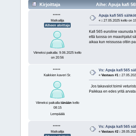
Kirjoittaja
Aihe: Apuja kafi 56
*****
Apuja kafi 565 sähkö
Matkailija
«
:
27.05.2025 kello on 1
Aiheen aloittaja
Kafi 565 euroline vaunusta hä
että tuossa on maaohjatut sä
aikaa kun reissussa oltiin p
Viimeksi paikalla: 9.06.2025 kello
on 20:56
*****
Vs: Apuja kafi 565 sä
Kaikkien kaveri Sr.
«
Vastaus #1 :
27.05.2025
Jos takavalot toimii veturista
Paikkaa en edes yritä arvata
Viimeksi paikalla:
tänään
kello
08:15
Lempäälä
*****
Vs: Apuja kafi 565 sä
Matkailija
«
Vastaus #2 :
28.05.2025