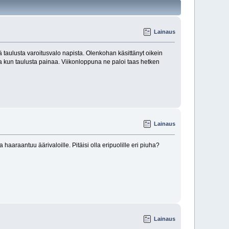
Lainaus
kä taulusta varoitusvalo napista. Olenkohan käsittänyt oikein
a kun taulusta painaa. Viikonloppuna ne paloi taas hetken
Lainaus
 haaraantuu äärivaloille. Pitäisi olla eripuolille eri piuha?
Lainaus