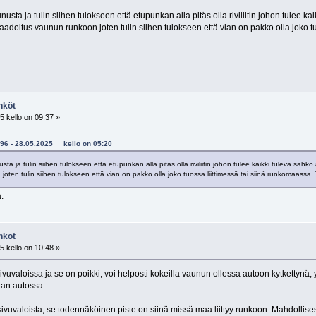
ta ja tulin siihen tulokseen että etupunkan alla pitäs olla riviliitin johon tulee kaik
adoitus vaunun runkoon joten tulin siihen tulokseen että vian on pakko olla joko tu
hköt
 kello on 09:37 »
ku96 - 28.05.2025 kello on 05:20
 ja tulin siihen tulokseen että etupunkan alla pitäs olla riviliitin johon tulee kaikki tuleva sähkö ä
ten tulin siihen tulokseen että vian on pakko olla joko tuossa liittimessä tai siinä runkomaassa
ä.
hköt
 kello on 10:48 »
vuvaloissa ja se on poikki, voi helposti kokeilla vaunun ollessa autoon kytkettynä
aan autossa.
 sivuvaloista, se todennäköinen piste on siinä missä maa liittyy runkoon. Mahdollisesti