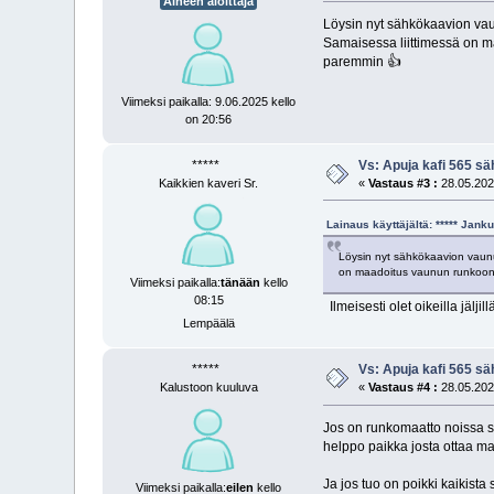
Aiheen aloittaja
Löysin nyt sähkökaavion vaunus
Samaisessa liittimessä on ma
paremmin 👍
Viimeksi paikalla: 9.06.2025 kello
on 20:56
*****
Vs: Apuja kafi 565 sä
Kaikkien kaveri Sr.
«
Vastaus #3 :
28.05.2025
Lainaus käyttäjältä: ***** Jan
Löysin nyt sähkökaavion vaunusta
on maadoitus vaunun runkoon jo
Viimeksi paikalla:
tänään
kello
08:15
Ilmeisesti olet oikeilla jäljill
Lempäälä
*****
Vs: Apuja kafi 565 sä
Kalustoon kuuluva
«
Vastaus #4 :
28.05.2025
Jos on runkomaatto noissa si
helppo paikka josta ottaa m
Ja jos tuo on poikki kaikista
Viimeksi paikalla:
eilen
kello