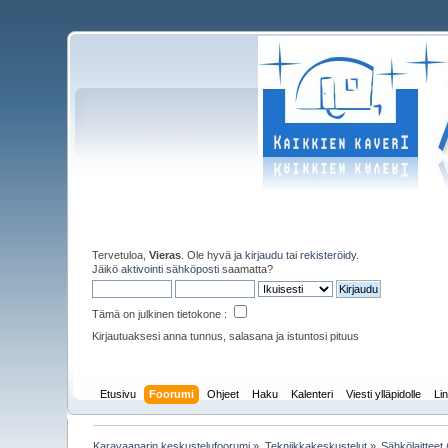
Tervetuloa,
Vieras
. Ole hyvä ja
kirjaudu
tai
rekisteröidy
.
Jäikö
aktivointi sähköposti
saamatta?
Tämä on julkinen tietokone :
Kirjautuaksesi anna tunnus, salasana ja istuntosi pituus
Etusivu
Foorumi
Ohjeet
Haku
Kalenteri
Viesti ylläpidolle
Lin
Karavaanarin keskustelufoorumi
»
Tekniikkakeskustelut
»
Sähkölaitteet
(