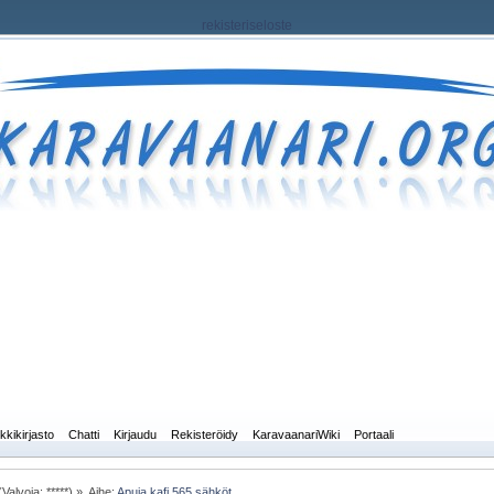
rekisteriseloste
kkikirjasto
Chatti
Kirjaudu
Rekisteröidy
KaravaanariWiki
Portaali
Valvoja: *****) »
Aihe:
Apuja kafi 565 sähköt