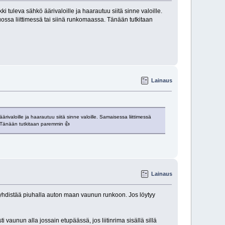
ki tuleva sähkö äärivaloille ja haarautuu siitä sinne valoille.
ossa liittimessä tai siinä runkomaassa. Tänään tutkitaan
Lainaus
ärivaloille ja haarautuu siitä sinne valoille. Samaisessa liittimessä
. Tänään tutkitaan paremmin 👍
Lainaus
, yhdistää piuhalla auton maan vaunun runkoon. Jos löytyy
 vaunun alla jossain etupäässä, jos liitinrima sisällä sillä